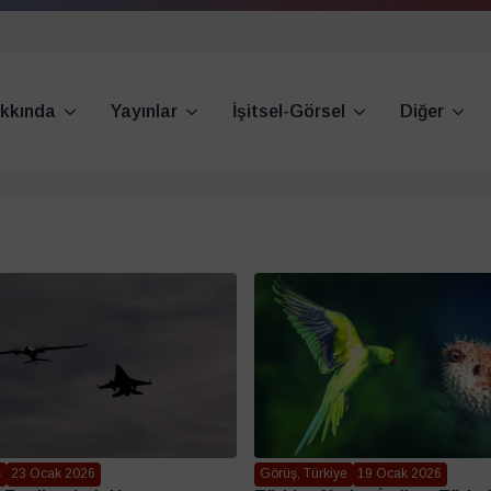
kkında
Yayınlar
İşitsel-Görsel
Diğer
ş
23 Ocak 2026
Görüş, Türkiye
19 Ocak 2026