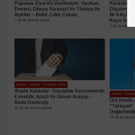
Papanın Ziyareti Vesilesiyle: Vatikan
Karadeniz’
Devleti, Dünya Siyaseti Ve Türkiye Ile
Düşünmek:
İlişkiler – Bekir Zakir Çoban
İlk 6 Ayı –
Kaya Sön
7 dk dk okuma süresi
5 dk dk okuma 
Analiz, Türkiye
10 Ekim 2025
Arada Kalanlar: Geçişken Seçmenlerde
Analiz, Türkiy
Esneklik, Apati Ve Güven Arayışı –
Üst Kimlik
Seda Demiralp
“Türkiyeli”
15 dk dk okuma süresi
Değerlendi
15 dk dk okuma