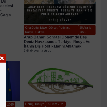
 Bir
eselesi
–
 Çağla
Orta Doğu, İşitsel-Görsel, Podcast,
25 Aralık
Rusya, Türkiye
2025
Arap Baharı Sonrası Dönemde Beş
Deniz Havzasında Türkiye, Rusya Ve
İranın Dış Politikalarını Anlamak
1 dk dk okuma süresi
Görüş, Türkiye
15 Ekim 2025
 Ekim 2025