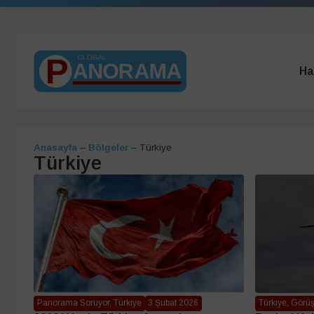
Ha
Anasayfa
–
Bölgeler
–
Türkiye
Türkiye
Türkiye, Görü
Panorama Soruyor, Türkiye
3 Şubat 2026