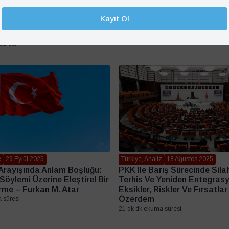
de Güvenliği Yeniden
AKP Döneminde Türkiye-AB İl
 SecureBlackSea Projesinin
Duygular Ve Dış Politika – 
Kayıt Ol
 Nazlı Kazanoğlu & Sezen
Ermihan
mez
6 dk dk okuma süresi
süresi
e
29 Eylül 2025
Türkiye, Analiz
18 Ağustos 2025
 Arayışında Anlam Boşluğu:
PKK Ile Barış Sürecinde Sila
 Söylemi Üzerine Eleştirel Bir
Terhis Ve Yeniden Entegras
rme – Furkan M. Atar
Eksikler, Riskler Ve Fırsatla
Özerdem
 süresi
21 dk dk okuma süresi