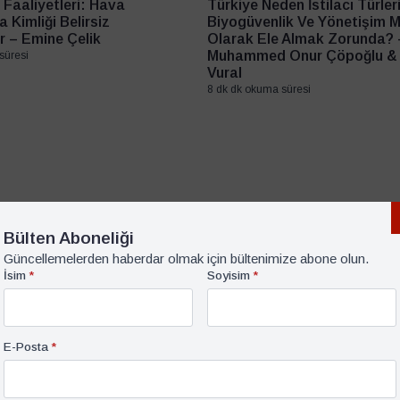
 Faaliyetleri: Hava
Türkiye Neden İstilacı Türleri
 Kimliği Belirsiz
Biyogüvenlik Ve Yönetişim M
r – Emine Çelik
Olarak Ele Almak Zorunda? 
Muhammed Onur Çöpoğlu &
süresi
Vural
8 dk dk okuma süresi
Bülten Aboneliği
Güncellemelerden haberdar olmak için bültenimize abone olun.
İsim
*
Soyisim
*
E-Posta
*
ma, Türkiye
1 Aralık 2025
Güncel Araştırma, Avrupa, Türkiye
29