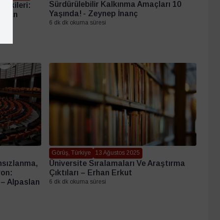
Sürdürülebilir Kalkınma Amaçları 10
işkileri:
Yaşında! - Zeynep İnanç
Erman
6 dk dk okuma süresi
Görüş, Türkiye
13 Ağustos 2025
hsızlanma,
Üniversite Sıralamaları Ve Araştırma
yon:
Çıktıları – Erhan Erkut
r – Alpaslan
6 dk dk okuma süresi