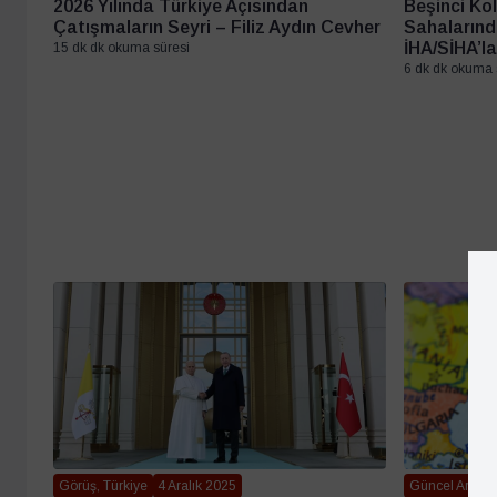
Beşinci Kol
2026 Yılında Türkiye Açısından
Sahalarında
Çatışmaların Seyri – Filiz Aydın Cevher
İHA/SİHA’la
15 dk dk okuma süresi
6 dk dk okuma 
Görüş, Türkiye
4 Aralık 2025
Güncel Araştır