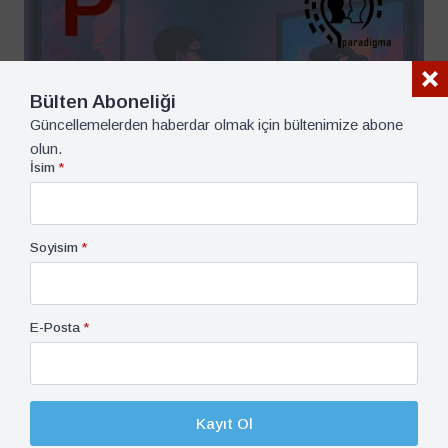
Bülten Aboneliği
Güncellemelerden haberdar olmak için bültenimize abone
olun.
İsim
*
Soyisim
*
E-Posta
*
İşitsel-Görsel, Podcast, Sanat-Kültür-Yaşam
5 Haziran 2025
Dijitalleşen Ve Dönüşen Çağdaş Sanat Piyasasında
Genç Kuşakların Davranışları
Kayıt Ol
1 dk dk okuma süresi