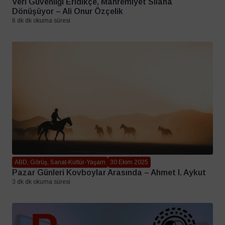
Veri Güvenliği Eridikçe, Mahremiyet Silaha
Dönüşüyor – Ali Onur Özçelik
6 dk dk okuma süresi
ABD, Görüş, Sanat-Kültür-Yaşam
30 Ekim 2025
Pazar Günleri Kovboylar Arasında – Ahmet I. Aykut
3 dk dk okuma süresi