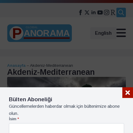
Search
for:
English
Anasayfa
–
Akdeniz-Mediterranean
Akdeniz-Mediterranean
Bülten Aboneliği
Güncellemelerden haberdar olmak için bültenimize abone
olun.
İsim
*