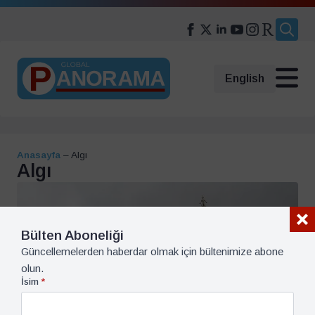
Search
for:
English
Anasayfa
–
Algı
Algı
Bülten Aboneliği
Güncellemelerden haberdar olmak için bültenimize abone
olun.
İsim
*