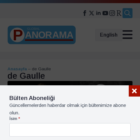
Search
for:
English
Anasayfa
–
de Gaulle
de Gaulle
Bülten Aboneliği
Güncellemelerden haberdar olmak için bültenimize abone
olun.
İsim
*