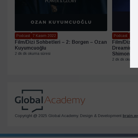
Podcast
7 Kasım 2022
Podcast
3 Ek
Film/Dizi Sohbetleri – 2: Borgen – Ozan
Film/Dizi S
Kuyumcuoğlu
Dreaming: 
Shimon Pe
2 dk dk okuma süresi
2 dk dk okuma 
Copyright @ 2025 Global Academy. Design & Development
brain.w