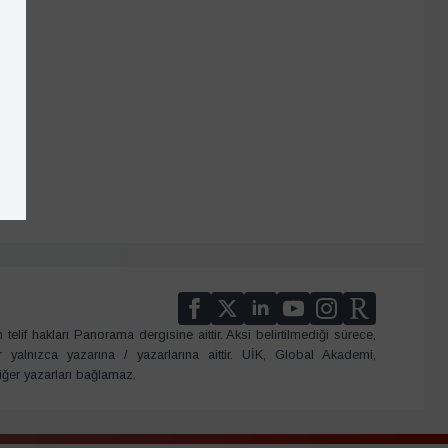
telif hakları Panorama dergisine aittir. Aksi belirtilmediği sürece,
er yalnızca yazarına / yazarlarına aittir. UİK, Global Akademi,
iğer yazarları bağlamaz.