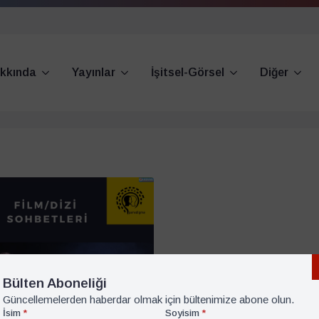
kkında
Yayınlar
İşitsel-Görsel
Diğer
Bülten Aboneliği
Güncellemelerden haberdar olmak için bültenimize abone olun.
İsim
*
Soyisim
*