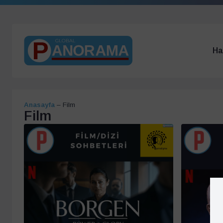
Ha
Anasayfa
–
Film
Film