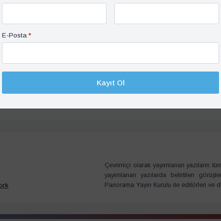
E-Posta
*
im 2022
ohbetleri: “Never Stop
The Life And Legacy Of
Kayıt Ol
res” – Gökalp Badak
süresi
Çevrimiçi olarak yayımlanan yazıların tüm 
yayımlanan yazılarda belirtilen görüşl
Panorama Yayın Kurulu ile editörleri ve d
ork