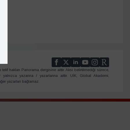
telif hakları Panorama dergisine aittir. Aksi belirtilmediği sürece,
er yalnızca yazarına / yazarlarına aittir. UİK, Global Akademi,
iğer yazarları bağlamaz.