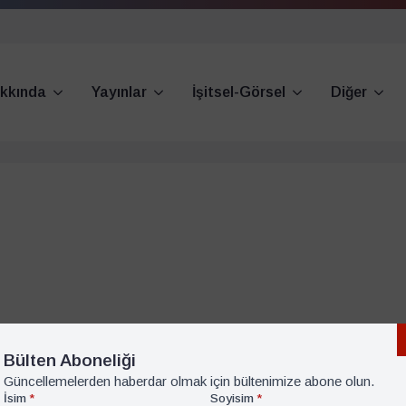
kkında
Yayınlar
İşitsel-Görsel
Diğer
Bülten Aboneliği
Güncellemelerden haberdar olmak için bültenimize abone olun.
İsim
*
Soyisim
*