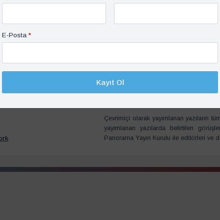
E-Posta
*
Kayıt Ol
Çevrimiçi olarak yayımlanan yazıların tüm 
yayımlanan yazılarda belirtilen görüşl
Panorama Yayın Kurulu ile editörleri ve d
ork