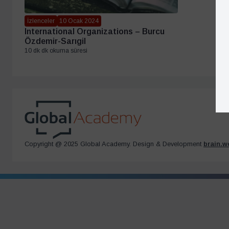
İzlenceler
10 Ocak 2024
International Organizations – Burcu
Özdemir-Sarıgil
10 dk dk okuma süresi
Copyright @ 2025 Global Academy. Design & Development
brain.w