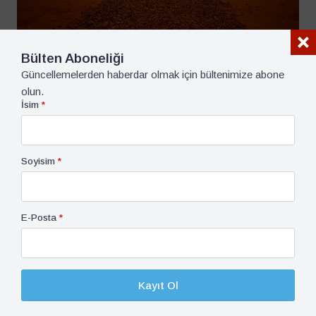
Bülten Aboneliği
Görüş, Orta Doğu
2 Mayıs 2023
Yirmi Yıl Sonra Irak: İşgal Irak’ı Nasıl Değiştirdi? –
Güncellemelerden haberdar olmak için bültenimize abone
Serhat Erkmen
olun.
7 dk dk okuma süresi
İsim
*
Soyisim
*
E-Posta
*
Kayıt Ol