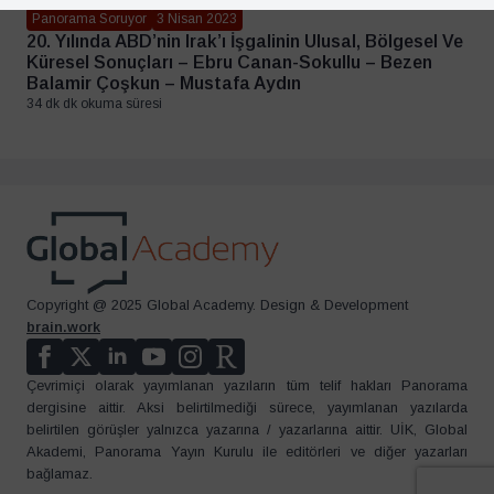
Panorama Soruyor
3 Nisan 2023
20. Yılında ABD’nin Irak’ı İşgalinin Ulusal, Bölgesel Ve
Küresel Sonuçları – Ebru Canan-Sokullu – Bezen
Balamir Çoşkun – Mustafa Aydın
34 dk dk okuma süresi
Copyright @ 2025 Global Academy. Design & Development
brain.work
Çevrimiçi olarak yayımlanan yazıların tüm telif hakları Panorama
dergisine aittir. Aksi belirtilmediği sürece, yayımlanan yazılarda
belirtilen görüşler yalnızca yazarına / yazarlarına aittir. UİK, Global
Akademi, Panorama Yayın Kurulu ile editörleri ve diğer yazarları
bağlamaz.