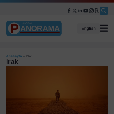
Search
for:
English
Anasayfa
–
Irak
Irak