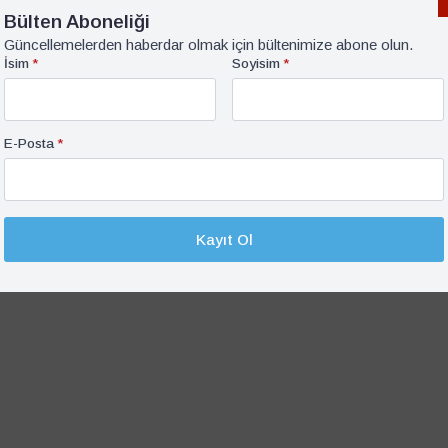
flict Response and Leadership in Africa (2021); A
Bülten Aboneliği
y and Religion in Peace Processes (2024) bulunmaktadır.
Güncellemelerden haberdar olmak için bültenimize abone olun.
İsim
*
Soyisim
*
rtak editörüdür.
 gibi çeşitli ulusal ve uluslararası kuruluşlar için danışmanlık
 Ayrıca, Anna Lindh Vakfı Bilimsel Komitesi üyesidir.
E-Posta
*
y in Politics unvanı ve 2019’da Jiangsu Üniversitesi ve
r.
Kayıt Ol