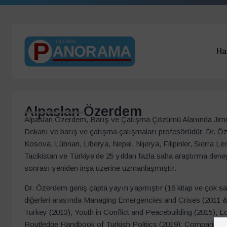
Ha
Alpaslan Özerdem
Alpaslan Özerdem, Barış ve Çatışma Çözümü Alanında Jim
Dekanı ve barış ve çatışma çalışmaları profesörüdür. Dr. 
Kosova, Lübnan, Liberya, Nepal, Nijerya, Filipinler, Sierra 
Tacikistan ve Türkiye’de 25 yıldan fazla saha araştırma den
sonrası yeniden inşa üzerine uzmanlaşmıştır.
Dr. Özerdem geniş çapta yayın yapmıştır (16 kitap ve çok sa
diğerleri arasında Managing Emergencies and Crises (2011 &
Turkey (2013); Youth in Conflict and Peacebuilding (2015); L
Routledge Handbook of Turkish Politics (2019); Comparing