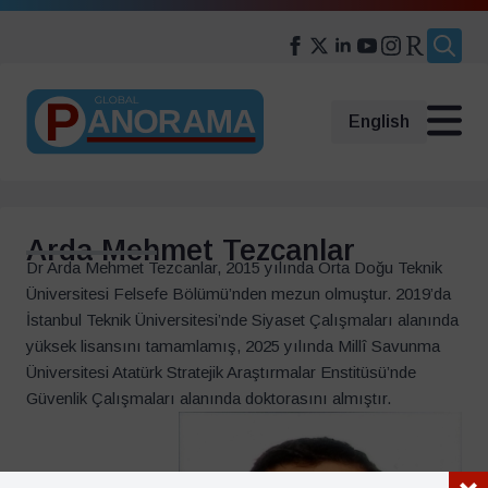
Search
for:
English
Arda Mehmet Tezcanlar
Dr Arda Mehmet Tezcanlar, 2015 yılında Orta Doğu Teknik
Üniversitesi Felsefe Bölümü’nden mezun olmuştur. 2019’da
İstanbul Teknik Üniversitesi’nde Siyaset Çalışmaları alanında
yüksek lisansını tamamlamış, 2025 yılında Millî Savunma
Üniversitesi Atatürk Stratejik Araştırmalar Enstitüsü’nde
Güvenlik Çalışmaları alanında doktorasını almıştır.