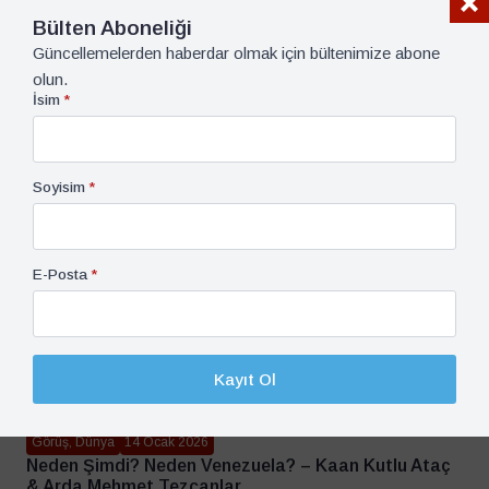
Bülten Aboneliği
Güncellemelerden haberdar olmak için bültenimize abone
olun.
İsim
*
Soyisim
*
E-Posta
*
Kayıt Ol
Görüş, Dünya
14 Ocak 2026
Neden Şimdi? Neden Venezuela? – Kaan Kutlu Ataç
& Arda Mehmet Tezcanlar