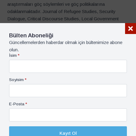
araştırmaları göç söylemleri ve göç politikalarına
odaklanmaktadır. Journal of Refugee Studies, Security
Dialogue, Critical Discourse Studies, Local Government
Studies, Parliamentary Affairs gibi pek çok dergide makaleleri
yayınlanmıştır.
Bülten Aboneliği
Güncellemelerden haberdar olmak için bültenimize abone
X @rabiakarakaya77
olun.
İsim
*
Soyisim
*
E-Posta
*
Kayıt Ol