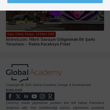
Asya, Görüş, Rusya
14 Ekim 2025
İntervizyon: Hibrit Savaşın Gölgesinde Bir Şarkı
Yarışması – Rabia Karakaya Polat
Copyright @ 2025 Global Academy. Design & Development
brain.work
Çevrimiçi olarak yayımlanan yazıların tüm telif hakları Panorama
dergisine aittir. Aksi belirtilmediği sürece, yayımlanan yazılarda