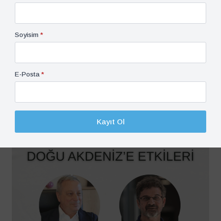
Soyisim
*
E-Posta
*
Kayıt Ol