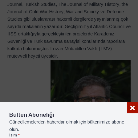
Journal, Turkish Studies, The Journal of Military History, the
Journal of Cold War History, War and Society ve Defence
Studies gibi uluslararası hakemli dergilerde yayınlanmış çok
sayıda makalenin yazarıdır. Geçtiğimiz yıl Atlantic Council ve
IISS ortaklığıyla gerçekleştirilen projelerde Karadeniz
Güvenliği ve Türk savunma sanayisi konularında raporlara
katkıda bulunmuştur. Lozan Mübadilleri Vakfı (LMV)
mütevveli heyeti üyesidir.
Bülten Aboneliği
Güncellemelerden haberdar olmak için bültenimize abone
olun.
İsim
*