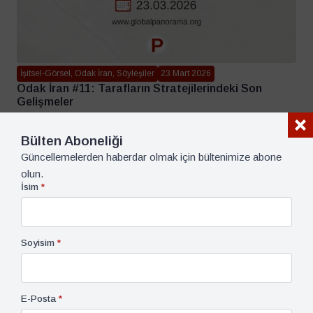
İşitsel-Görsel, Odak İran, Söyleşiler
23 Mart 2026
Odak İran #11: Tarafların Stratejilerindeki Son
Gelişmeler
Bülten Aboneliği
Güncellemelerden haberdar olmak için bültenimize abone
olun.
İsim
*
Soyisim
*
E-Posta
*