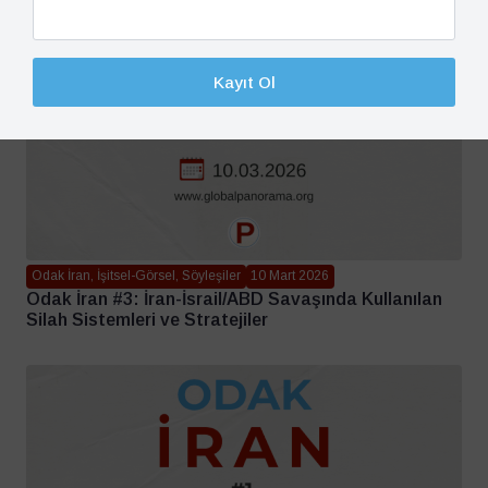
Kayıt Ol
Odak İran, İşitsel-Görsel, Söyleşiler
10 Mart 2026
Odak İran #3: İran-İsrail/ABD Savaşında Kullanılan
Silah Sistemleri ve Stratejiler