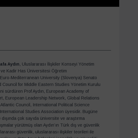
_____________________________________________
afa Aydın
, Uluslararası İlişkiler Konseyi Yönetim
 ve Kadir Has Üniversitesi Öğretim
n Euro-Mediterranean University (Slovenya) Senato
d Council for Middle Eastern Studies Yönetim Kurulu
rini sürdüren Prof Aydın, European Academy of
rt, European Leadership Network, Global Relations
tlantic Council, International Political Science
International Studies Association üyesidir. Bugüne
ve dışında çok sayıda üniversite ve araştırma
şmalar yürütmüş olan Aydın’ın Türk dış ve güvenlik
slararası güvenlik, uluslararası ilişkiler teorileri ile