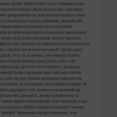
ararası İlişkiler Bölümü’nden mezun olduktan sonra,
erecelerini Ankara Üniversitesi Avrupa Toplulukları-
işkiler programından ve Jean Monnet bursiyeri olarak
f Economics’ten Avrupa Çalışmaları alanında aldı.
olarak Ankara Üniversitesi’nin Avrupa Birliği-
işkiler programından doktora derecesine hak kazandı
School of Economics’te misafir doktora öğrencisi,
alifornia-San Diego’da ve Stellenbosch Üniversitesi’nde
macı, Harvard Üniversitesi’nde misafir öğretim üyesi
ulundu. Prof. Dr. Açıkmeşe, International Studies
 (ISA) Yönetim Konseyi üyesi (2018-2020), UİK
netim Kurulu Üyesi ve Genel Sekreteri, European
national Studies dergisinin alan editörüdür. AB’nin
e Curie ve Jean Monnet programları kapsamında
eri yürüten ve uluslararası-ulusal bilimsel dergiler ile
leleri yayınlanan Prof. Açıkmeşe’nin akademik ilgi
da Güvenlik Çalışmaları, Avrupa bütünleşmesi ve
-Türkiye ilişkileri bulunmaktadır. Prof. Açıkmeşe, Kadir
i Uluslararası İlişkiler bölümü bünyesinde, “Avrupa
rit Tehditler” konusunda Avrupa Komisyonu Jean