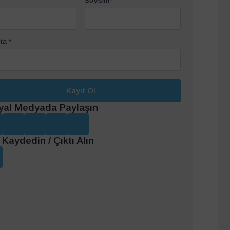
Soyisim
*
ta
*
Kayıt Ol
yal Medyada Paylaşın
Kaydedin / Çıktı Alın