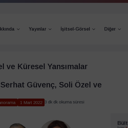
kkında
Yayınlar
İşitsel-Görsel
Diğer
l ve Küresel Yansımalar
 Serhat Güvenç, Soli Özel ve
3 dk dk okuma süresi
anorama
1 Mart 2022
Bült