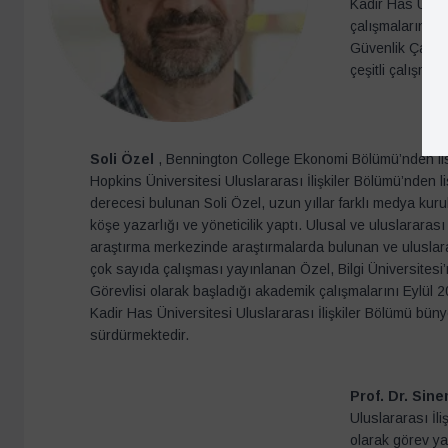
Kadir Has Ünive
çalışmalarını sü
Güvenlik Çalışm
çeşitli çalışmal
Soli Özel
, Bennington College Ekonomi Bölümü’nden l
Hopkins Üniversitesi Uluslararası İlişkiler Bölümü’nden 
derecesi bulunan Soli Özel, uzun yıllar farklı medya kuru
köşe yazarlığı ve yöneticilik yaptı. Ulusal ve uluslararas
araştırma merkezinde araştırmalarda bulunan ve uluslar
çok sayıda çalışması yayınlanan Özel, Bilgi Üniversitesi
Görevlisi olarak başladığı akademik çalışmalarını Eylül 
Kadir Has Üniversitesi Uluslararası İlişkiler Bölümü bün
sürdürmektedir.
Prof. Dr. Sin
Uluslararası İl
olarak görev ya