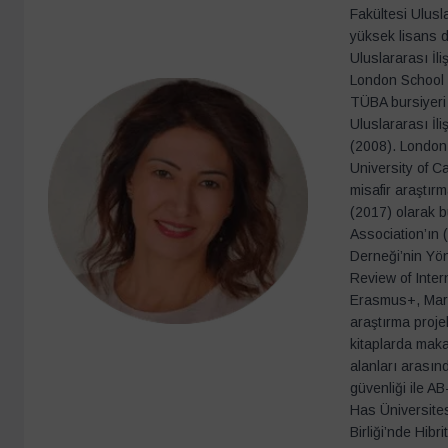
Fakültesi Ulusl
yüksek lisans d
Uluslararası İl
London School o
TÜBA bursiyeri 
Uluslararası İl
(2008). London 
University of C
misafir araştır
(2017) olarak b
Association’ın
Derneği’nin Yö
Review of Inter
Erasmus+, Mari
araştırma projel
kitaplarda maka
alanları arasın
güvenliği ile AB
Has Üniversites
Birliği’nde Hib