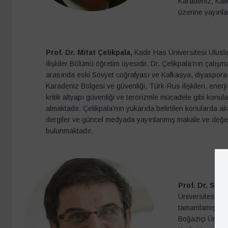
Karadeniz, Kafk
üzerine yayınl
Prof. Dr. Mitat Çelikpala,
Kadir Has Üniversitesi Ulusl
İlişkiler Bölümü öğretim üyesidir. Dr. Çelikpala’nın çalışm
arasında eski Sovyet coğrafyası ve Kafkasya, diyaspora 
Karadeniz Bölgesi ve güvenliği, Türk-Rus ilişkileri, enerji
kritik altyapı güvenliği ve terörizmle mücadele gibi konula
almaktadır. Çelikpala’nın yukarıda belirtilen konularda a
dergiler ve güncel medyada yayınlanmış makale ve değer
bulunmaktadır.
Prof. Dr. Ser
Üniversitesi’nd
tamamlamıştır. 
Boğaziçi Ünive