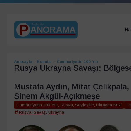
Ha
Anasayfa
–
Konular
–
Cumhuriyetin 100 Yılı
Rusya Ukrayna Savaşı: Bölgese
Mustafa Aydın, Mitat Çelikpala,
Sinem Akgül-Açıkmeşe
Cumhuriyetin 100 Yılı
,
Rusya
,
Söyleşiler
,
Ukrayna Krizi
P
Rusya
,
Savaş
,
Ukrayna