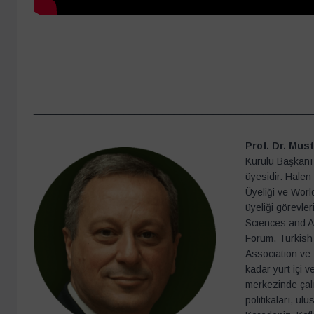
__________________________________________________
Prof. Dr. Must
Kurulu Başkanı
üyesidir. Hale
Üyeliği ve Worl
üyeliği görevle
Sciences and A
Forum, Turkish A
Association ve 
kadar yurt içi 
merkezinde çalı
politikaları, ulu