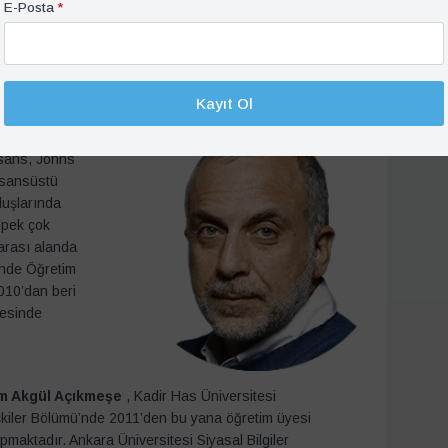
rsitesi Uluslararası İlişkiler Bölümü’nde akademik
E-Posta
*
rdürmektedir. Türk-Yunan ilişkileri, Türk-AB ilişkileri ve
aları konularında yurt içinde ve dışında yayınlanmış
arı bulunmaktadır.
Kayıt Ol
isans, Johns
lisansüstü
luşlarında
ı pek çok
arası alanda
’nde Öğretim
2010’dan beri
yesinde
em Akgül Açıkmeşe
, Kadir Has Üniversitesi
işkiler Bölümü’nde 2011’den bu yana öğretim üyesi
pmaktadır. Ankara Üniversitesi Siyasal Bilgiler