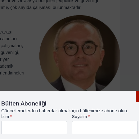
aslar ve Orta Asya bölgeleri jeopolitik ve güvenliği
anmış çok sayıda çalışması bulunmaktadır.
ararası
a alanları
çalışmaları,
 güvenliği,
r yer
kademik
lendirmeleri
Bülten Aboneliği
Güncellemelerden haberdar olmak için bültenimize abone olun.
hat Güvenç
, Lisans ve yüksek lisans eğitimi Marmara
İsim
*
Soyisim
*
e, doktorasını ise Boğaziçi Üniversitesi’nde
Daha önce Koç, Chicago, Bilgi ve
rsitelerinde ders veren Güven. 2010 yılından bu yana