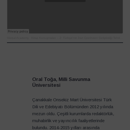
Global Academy
·
Kitap Konuşmaları – 2: Türkiye'nin İran Üzerinden Geliştirdiği Tehdit Algıları (1980-2003)
Oral Toğa, Milli Savunma
Üniversitesi
Çanakkale Onsekiz Mart Üniversitesi Türk
Dili ve Edebiyatı Bölümünden 2012 yılında
mezun oldu. Çeşitli kurumlarda redaktörlük,
muhabirlik ve yayıncılık faaliyetlerinde
bulundu. 2014-2015 yılları arasında