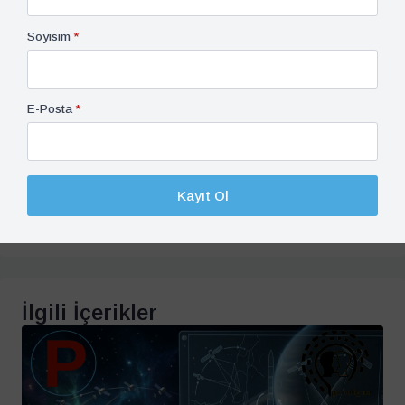
Soyisim
*
Kayıt Ol
Sosyal Medyada Paylaşın
E-Posta
*
PDF Kaydedin / Çıktı Alın
Kayıt Ol
İlgili İçerikler