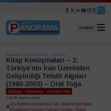
Search
for:
English
Anasayfa
–
İşitsel-Görsel
–
Podcast
Kitap Konuşmaları – 2:
Türkiye’nin İran Üzerinden
Geliştirdiği Tehdit Algıları
(1980-2003) – Oral Toğa
Podcast
Panorama
21 Aralık 2022
2 dk dk okuma süresi
Dış Politika ve Diplomasi
,
İran
,
Kitap Konuşmaları
,
Paradigma Podcast
,
Podcast
,
Söyleşi
,
Türkçe