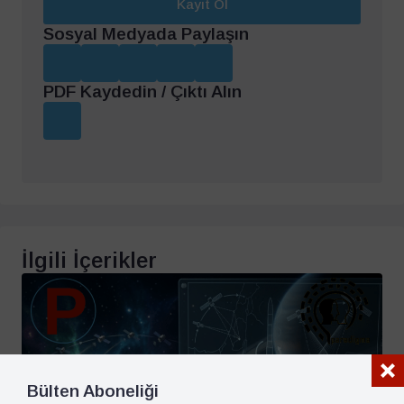
Kayıt Ol
Sosyal Medyada Paylaşın
PDF Kaydedin / Çıktı Alın
İlgili İçerikler
Bülten Aboneliği