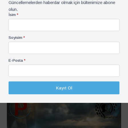
Güncellemelerden haberdar olmak için bültenimize abone
olun.
İsim
*
Soyisim
*
E-Posta
*
İşitsel-Görsel, Paradigma Podcast, Podcast
4 Ağustos 2026
Ufkun Ötesinde: İsrail Uzay Programının Stratejik
Kayıt Ol
Güvenlik Rolünün Değerlendirilmesi