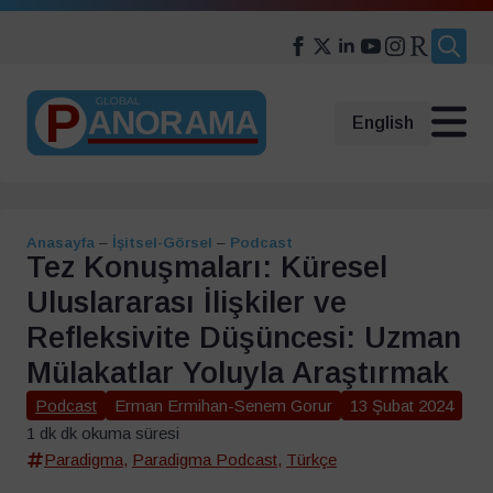
Search
for:
English
Anasayfa
–
İşitsel-Görsel
–
Podcast
Tez Konuşmaları: Küresel
Uluslararası İlişkiler ve
Refleksivite Düşüncesi: Uzman
Mülakatlar Yoluyla Araştırmak
Podcast
Erman Ermihan-Senem Gorur
13 Şubat 2024
1 dk dk okuma süresi
Paradigma
,
Paradigma Podcast
,
Türkçe