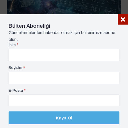
Bülten Aboneliği
Güncellemelerden haberdar olmak için bültenimize abone
olun.
İsim
*
Soyisim
*
İşitsel-Görsel, Paradigma Podcast, Podcast
4 Ağustos 2026
Ufkun Ötesinde: İsrail Uzay Programının Stratejik
Güvenlik Rolünün Değerlendirilmesi
E-Posta
*
Kayıt Ol