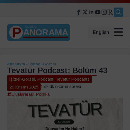
Search
for:
English
Anasayfa
–
İşitsel-Görsel
Tevatür Podcast: Bölüm 43
İşitsel-Görsel
,
Podcast
,
Tevatür Podcasts
1 dk dk okuma süresi
26 Kasım 2025
Uluslararası Politika