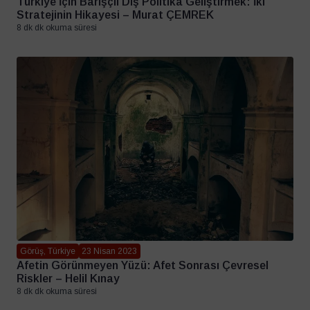
Türkiye İçin Barışçıl Dış Politika Geliştirmek: İki
Stratejinin Hikayesi – Murat ÇEMREK
8 dk dk okuma süresi
Görüş, Türkiye
23 Nisan 2023
Afetin Görünmeyen Yüzü: Afet Sonrası Çevresel
Riskler – Helil Kınay
8 dk dk okuma süresi