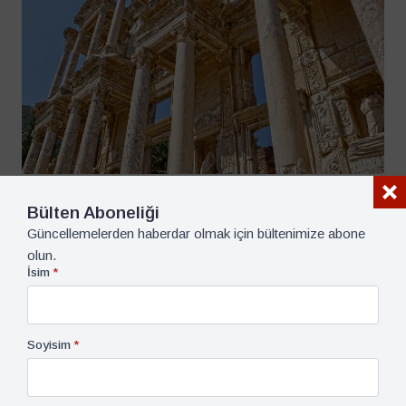
Cumhuriyetin 100 Yılı, Görüş, Türkiye
5 Haziran 2023
Türkiye Dış Politikasında Karar Alma Süreci –
Bülten Aboneliği
Gencer Özcan
Güncellemelerden haberdar olmak için bültenimize abone
7 dk dk okuma süresi
olun.
İsim
*
Soyisim
*