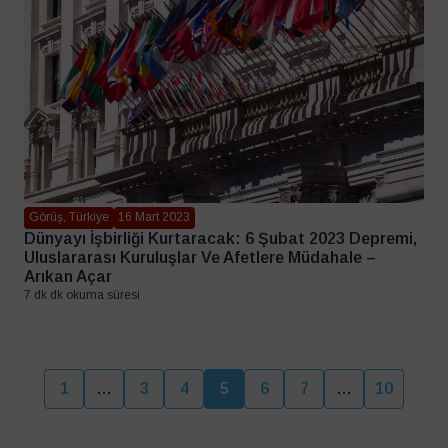
Görüş, Türkiye
16 Mart 2023
Dünyayı İşbirliği Kurtaracak: 6 Şubat 2023 Depremi,
Uluslararası Kuruluşlar Ve Afetlere Müdahale –
Arıkan Açar
7 dk dk okuma süresi
1
…
3
4
5
6
7
…
10