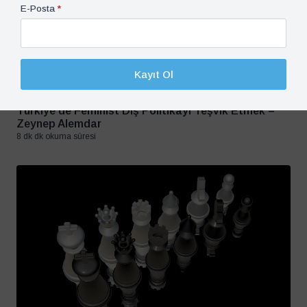
E-Posta
*
Kayıt Ol
Cumhuriyetin 100 Yılı, Görüş, Türkiye
31 Mayıs 2023
Türkiye’de Feminist Dış Politikayı Teşvik Etmek –
Zeynep Alemdar
8 dk dk okuma süresi