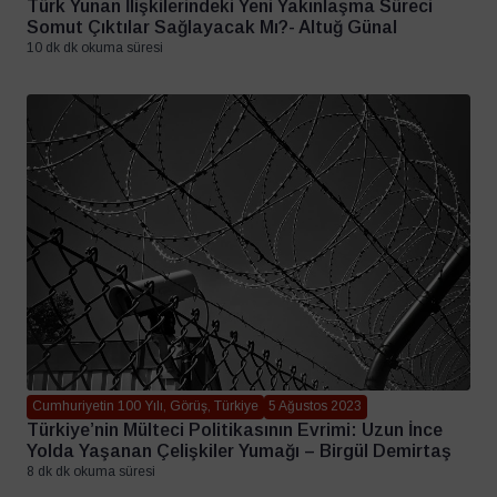
Türk Yunan İlişkilerindeki Yeni Yakınlaşma Süreci
Somut Çıktılar Sağlayacak Mı?- Altuğ Günal
10 dk dk okuma süresi
Cumhuriyetin 100 Yılı, Görüş, Türkiye
5 Ağustos 2023
Türkiye’nin Mülteci Politikasının Evrimi: Uzun İnce
Yolda Yaşanan Çelişkiler Yumağı – Birgül Demirtaş
8 dk dk okuma süresi