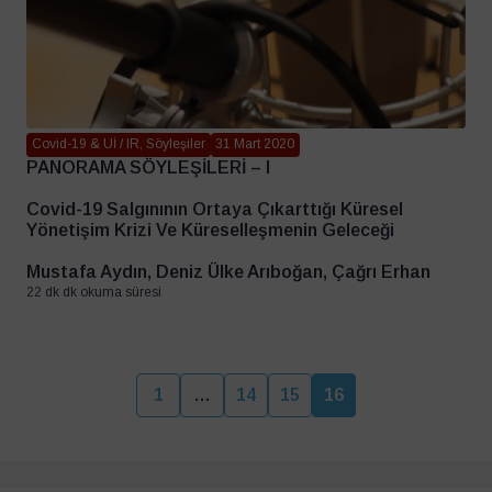
Covid-19 & Uİ / IR, Söyleşiler
31 Mart 2020
PANORAMA SÖYLEŞİLERİ – I
Covid-19 Salgınının Ortaya Çıkarttığı Küresel
Yönetişim Krizi Ve Küreselleşmenin Geleceği
Mustafa Aydın, Deniz Ülke Arıboğan, Çağrı Erhan
22 dk dk okuma süresi
1
…
14
15
16