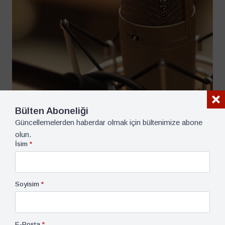
Bülten Aboneliği
Güncellemelerden haberdar olmak için bültenimize abone
olun.
Covid-19 & Uİ / IR, Söyleşiler
24 Nisan 2020
İsim
*
PANORAMA SÖYLEŞİLERİ – III
Göç Ve Uluslararası İlişkiler, Mültecilerle İlgili Son
Gelişmeler Ve Covid -19 Salgınının Mültecilere Etkisi
Soyisim
*
Mustafa Aydın, Şebnem Köşer Akçapar, M. Murat
Erdoğan
26 dk dk okuma süresi
E-Posta
*