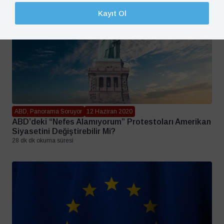
Kayıt Ol
ABD, Panorama Soruyor
12 Haziran 2020
ABD’deki “Nefes Alamıyorum” Protestoları Amerikan
Siyasetini Değiştirebilir Mi?
28 dk dk okuma süresi