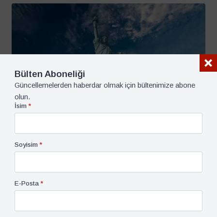
Bülten Aboneliği
Güncellemelerden haberdar olmak için bültenimize abone
olun.
İsim
*
ABD, Panorama Soruyor
21 Aralık 2020
Soyisim
*
Türkiye-ABD İlişkilerinde Neler Oluyor? Mustafa
Aydın
18 dk dk okuma süresi
E-Posta
*