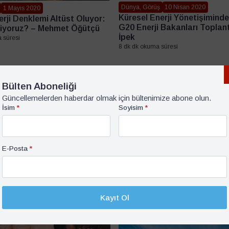
Dünya, Görüş
10 Nisan 2020
1 Mayıs 2020
Küresel Enerji Yönetişiminde
erji Denklemi Altüst Oluyor:
G20 Enerji Bakanları Toplant
diyoruz? – Mehmet Öğütçü
İpek
 süresi
8 dk dk okuma süresi
Bülten Aboneliği
Güncellemelerden haberdar olmak için bültenimize abone olun.
İsim
*
Soyisim
*
E-Posta
*
Kayıt Ol