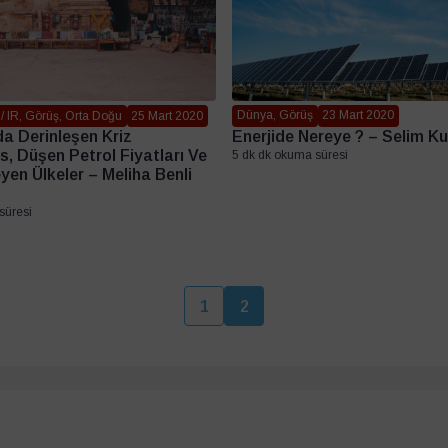
Dünya, Görüş
23 Mart 2020
/ IR, Görüş, Orta Doğu
25 Mart 2020
Enerjide Nereye ? – Selim K
a Derinleşen Kriz
s, Düşen Petrol Fiyatları Ve
5 dk dk okuma süresi
yen Ülkeler – Meliha Benli
süresi
1
2