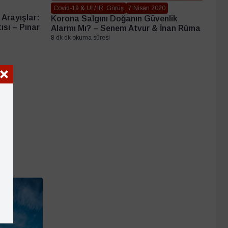
Covid-19 & Uİ / IR, Görüş
7 Nisan 2020
 Arayışlar:
Korona Salgını Doğanın Güvenlik
ısı – Pınar
Alarmı Mı? – Senem Atvur & İnan Rüma
8 dk dk okuma süresi