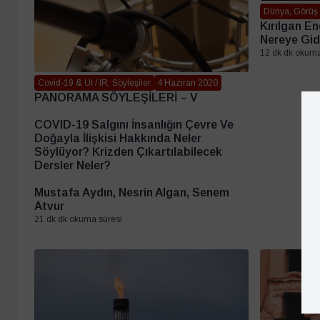
Dünya, Görüş
Kırılgan En
Nereye Gi
12 dk dk okuma
Covid-19 & Uİ / IR, Söyleşiler
4 Haziran 2020
PANORAMA SÖYLEŞİLERİ – V
COVID-19 Salgını İnsanlığın Çevre Ve
Doğayla İlişkisi Hakkında Neler
Söylüyor? Krizden Çıkartılabilecek
Dersler Neler?
Mustafa Aydın, Nesrin Algan, Senem
Atvur
21 dk dk okuma süresi