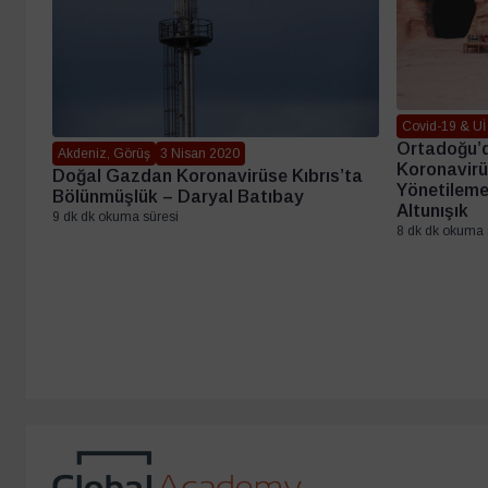
Covid-19 & Uİ 
Ortadoğu’d
Akdeniz, Görüş
3 Nisan 2020
Koronavirü
Doğal Gazdan Koronavirüse Kıbrıs’ta
Yönetileme
Bölünmüşlük – Daryal Batıbay
Altunışık
9 dk dk okuma süresi
8 dk dk okuma 