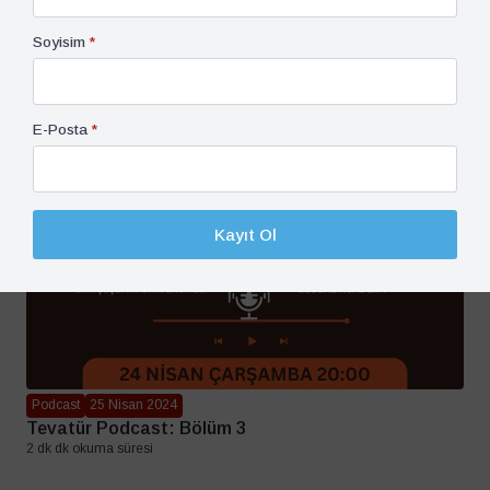
Soyisim
*
E-Posta
*
Kayıt Ol
Podcast
25 Nisan 2024
Tevatür Podcast: Bölüm 3
2 dk dk okuma süresi