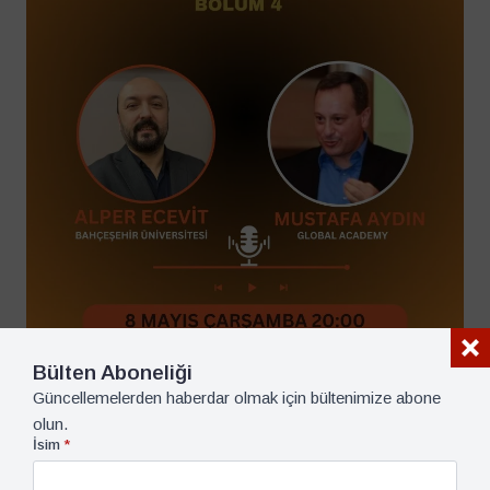
Podcast
8 Mayıs 2024
Bülten Aboneliği
Tevatür Podcast: Bölüm 4
Güncellemelerden haberdar olmak için bültenimize abone
2 dk dk okuma süresi
olun.
İsim
*