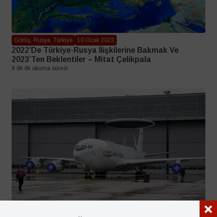
Görüş, Rusya, Türkiye
10 Ocak 2023
2022’de Türkiye-Rusya İlişkilerine Bakmak Ve
2023’ten Beklentiler – Mitat Çelikpala
9 dk dk okuma süresi