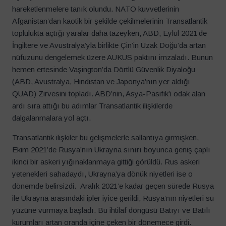
hareketlenmelere tanık olundu. NATO kuvvetlerinin
Afganistan’dan kaotik bir şekilde çekilmelerinin Transatlantik
toplulukta açtığı yaralar daha tazeyken, ABD, Eylül 2021’de
İngiltere ve Avustralya’yla birlikte Çin’in Uzak Doğu’da artan
nüfuzunu dengelemek üzere AUKUS paktını imzaladı. Bunun
hemen ertesinde Vaşington’da Dörtlü Güvenlik Diyaloğu
(ABD, Avustralya, Hindistan ve Japonya’nın yer aldığı
QUAD) Zirvesini topladı. ABD’nin, Asya-Pasifik’i odak alan
ardı sıra attığı bu adımlar Transatlantik ilişkilerde
dalgalanmalara yol açtı.
Transatlantik ilişkiler bu gelişmelerle sallantıya girmişken,
Ekim 2021’de Rusya’nın Ukrayna sınırı boyunca geniş çaplı
ikinci bir askeri yığınaklanmaya gittiği görüldü. Rus askeri
yetenekleri sahadaydı, Ukrayna’ya dönük niyetleri ise o
dönemde belirsizdi. Aralık 2021’e kadar geçen sürede Rusya
ile Ukrayna arasındaki ipler iyice gerildi; Rusya’nın niyetleri su
yüzüne vurmaya başladı. Bu ihtilaf döngüsü Batıyı ve Batılı
kurumları artan oranda içine çeken bir dönemece girdi.