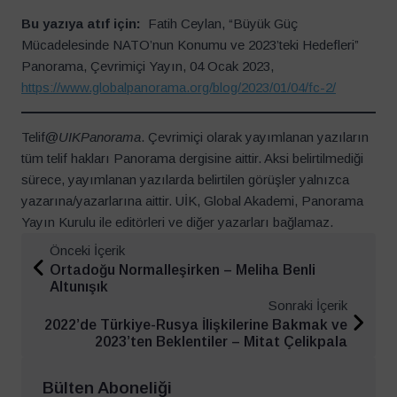
Bu yazıya atıf için:
Fatih Ceylan, “Büyük Güç
Mücadelesinde NATO’nun Konumu ve 2023’teki Hedefleri”
Panorama, Çevrimiçi Yayın, 04 Ocak 2023,
https://www.globalpanorama.org/blog/2023/01/04/fc-2/
Telif@
UIKPanorama
. Çevrimiçi olarak yayımlanan yazıların
tüm telif hakları Panorama dergisine aittir. Aksi belirtilmediği
sürece, yayımlanan yazılarda belirtilen görüşler yalnızca
yazarına/yazarlarına aittir. UİK, Global Akademi, Panorama
Yayın Kurulu ile editörleri ve diğer yazarları bağlamaz.
Önceki İçerik
Ortadoğu Normalleşirken – Meliha Benli
Altunışık
Sonraki İçerik
2022’de Türkiye-Rusya İlişkilerine Bakmak ve
2023’ten Beklentiler – Mitat Çelikpala
Bülten Aboneliği