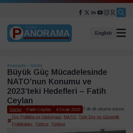
Search
for:
English
Anasayfa
–
Görüş
Büyük Güç Mücadelesinde
NATO’nun Konumu ve
2023’teki Hedefleri – Fatih
Ceylan
7 dk dk okuma süresi
Görüş
Fatih Ceylan
4 Ocak 2023
Dış Politika ve Diplomasi
,
NATO
,
Türk Dış ve Güvenilk
Politikaları
,
Türkçe
,
Türkiye