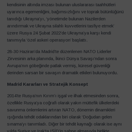
kendisinin altında imzası bulunan uluslararası taahhütleri
uyarınca egemenliğini, bağımsızlığını ve toprak bütünlüğünü
tanıdığı Ukrayna’yı, ‘yönetimde bulunan Nazilerden
arındırmak ve Ukrayna silahlı kuvvetlerini tasfiye etmek’
üzere Rusya 24 Şubat 2022’de Ukrayna’ya karşı kendi
tanımıyla ‘özel askeri operasyon’ başlattı.
28-30 Haziran’da Madrid’te düzenlenen NATO Liderler
Zirvesinin arka planında, İkinci Dünya Savaşı’ndan sonra
Avrupa’nın göbeğinde patlak vermiş, küresel güvenliği
derinden sarsan bir savaşın dramatik etkileri bulunuyordu.
Madrid Kararları ve Stratejik Konsept
2014’te Rusya’nın Kırım’ı işgal ve ilhak etmesinden sonra,
özellikle Rusya’ya coğrafi olarak yakın müttefik ülkelerdeki
savunma önlemlerini artıran NATO, dönemin dinamikleri
ışığında tehdit odaklarından biri olarak ‘Doğudan gelen
sınama’yı tanımladı. Diğer bir tehdit kaynağı olarak ise aynı
yılda Suriye ve Irak’ta IŞİD’in sahne almasıyla birlikte