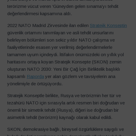
terörizme vücut veren ‘Güneyden gelen sınama’yı tehdit
değerlendirmesi kapsamına aldı.
2022 NATO Madrid Zirvesinde ilan edilen
Stratejik Konseptin
güvenlik ortamını tanımlayan ve asli tehdit unsurlarını
belirleyen bölümleri son sekiz yıldır NATO çalışma ve
faaliyetlerinde esasen yer verilmiş değerlendirmelerle
tamamen uyum içindeydi. İttifakın önümüzdeki on yıllık yol
haritasını ortaya koyan Stratejik Konsepte (SKON) zemin
oluşturan NATO 2030: Yeni Bir Çağ İçin Birliktelik başlıklı
kapsamlı
Raporda
yer alan gözlem ve tavsiyelerin ana
yönelimiyle de örtüşüyordu.
Stratejik Konseptle birlikte, Rusya ve terörizmin her tür ve
tezahürü NATO için sırasıyla artık resmen biri doğrudan ve
önemli bir simetrik tehdit (Rusya), diğeri ise doğrudan bir
asimetrik tehdit (terörizm) kaynağı olarak kabul edildi.
SKON, demokrasiye bağlı, bireysel özgürlüklere saygılı ve