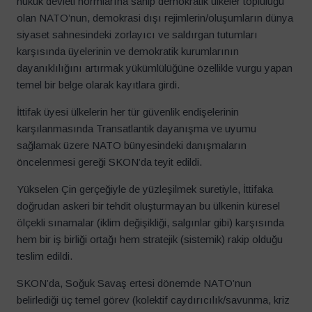
hukuk devleti normlarına sahip demokratik ülkeler topluluğu
olan NATO’nun, demokrasi dışı rejimlerin/oluşumların dünya
siyaset sahnesindeki zorlayıcı ve saldırgan tutumları
karşısında üyelerinin ve demokratik kurumlarının
dayanıklılığını artırmak yükümlülüğüne özellikle vurgu yapan
temel bir belge olarak kayıtlara girdi.
İttifak üyesi ülkelerin her tür güvenlik endişelerinin
karşılanmasında Transatlantik dayanışma ve uyumu
sağlamak üzere NATO bünyesindeki danışmaların
öncelenmesi gereği SKON’da teyit edildi.
Yükselen Çin gerçeğiyle de yüzleşilmek suretiyle, İttifaka
doğrudan askeri bir tehdit oluşturmayan bu ülkenin küresel
ölçekli sınamalar (iklim değişikliği, salgınlar gibi) karşısında
hem bir iş birliği ortağı hem stratejik (sistemik) rakip olduğu
teslim edildi.
SKON’da, Soğuk Savaş ertesi dönemde NATO’nun
belirlediği üç temel görev (kolektif caydırıcılık/savunma, kriz