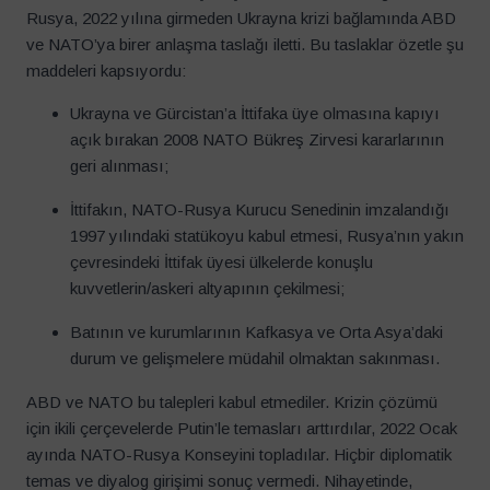
Rusya, 2022 yılına girmeden Ukrayna krizi bağlamında ABD
ve NATO’ya birer anlaşma taslağı iletti. Bu taslaklar özetle şu
maddeleri kapsıyordu:
Ukrayna ve Gürcistan’a İttifaka üye olmasına kapıyı
açık bırakan 2008 NATO Bükreş Zirvesi kararlarının
geri alınması;
İttifakın, NATO-Rusya Kurucu Senedinin imzalandığı
1997 yılındaki statükoyu kabul etmesi, Rusya’nın yakın
çevresindeki İttifak üyesi ülkelerde konuşlu
kuvvetlerin/askeri altyapının çekilmesi;
Batının ve kurumlarının Kafkasya ve Orta Asya’daki
durum ve gelişmelere müdahil olmaktan sakınması.
ABD ve NATO bu talepleri kabul etmediler. Krizin çözümü
için ikili çerçevelerde Putin’le temasları arttırdılar, 2022 Ocak
ayında NATO-Rusya Konseyini topladılar. Hiçbir diplomatik
temas ve diyalog girişimi sonuç vermedi. Nihayetinde,