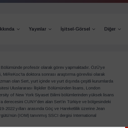
kkında
Yayınlar
İşitsel-Görsel
Diğer
iler Bölümünde profesör olarak görev yapmaktadır. ÖzÜ’ye
, MiReKoc’ta doktora sonrası araştırma görevlisi olarak
man olan Sert, yurt içinde ve yurt dışında çeşitli kurumlarda
itesi Uluslararası İlişkiler Bölümünden lisans, London
sity of New York Siyaset Bilimi bölümlerinden yüksek lisans
tora derecesini CUNY’den alan Sert’in Türkiye ve bölgesindeki
9-2022 yılları arasında Göç ve Hareketlilik üzerine Jean
gütü’nün (IOM) tanınmış SSCI dergisi International