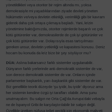
yönetildikleri veya otoriter bir rejim altında mı, yoksa
demokrasiyle mi yaşadıklarından ziyade devleti yöneten
hükümetin ve/veya devletin etkinliği, verimliliği gibi bir kavram
giderek daha çok ortaya çıkmaya başladı. Yani, krizin
yönetimine baktığımızda, otoriter rejimlerde başarılı ve çok
kötü götürenler var, demokrasilerde de çok iyi götürünler ve
çok kötü götürenler var. Dolayısıyla esas tartışılması
gereken unsur, devletin yetkinliği ve kapasitesi konusu. Deniz
hocam bu konuda da kriz bize bir şey söylüyor mu?
DÜA:
Aslına bakarsanız farklı sistemler uygulanabilir.
Dünyanın farklı yerlerinde anti-demokratik sistemler de var,
son derece demokratik sistemler de var. Onların içinde
parlamenter başkanlık, yarı-başkanlık gibi sistemler de var.
Biz genellikle teorik düzeyde ‘şu iyidir, bu iyidir’ diyoruz ama
her sistemin kendine özgü iyi tarafları olabilir. Ama şunu
unutmayalım: Bu salgın ne Orta Çağ’da Avrupa’daki vebayla
ne de İspanyol Gribi ile karşılaştırılabilir bir salgın değil.
Özellikle üretken nüfusa teğet geçtiği için ekonomik maliyeti