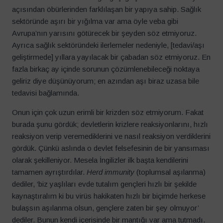
açısından öbürlerinden farklılaşan bir yapıya sahip. Sağlık
sektöründe aşırı bir yığılma var ama öyle veba gibi
Avrupa’nın yarısını götürecek bir şeyden söz etmiyoruz.
Ayrıca sağlık sektöründeki ilerlemeler nedeniyle, [tedavi/aşı
geliştirmede] yıllara yayılacak bir çabadan söz etmiyoruz. En
fazla birkaç ay içinde sorunun çözümlenebileceği noktaya
geliriz diye düşünüyorum; en azından aşı biraz uzasa bile
tedavisi bağlamında.
Onun için çok uzun erimli bir krizden söz etmiyorum. Fakat
burada şunu gördük; devletlerin krizlere reaksiyonlarını, hızlı
reaksiyon verip veremediklerini ve nasıl reaksiyon verdiklerini
gördük. Çünkü aslında o devlet felsefesinin de bir yansıması
olarak şekilleniyor. Mesela İngilizler ilk başta kendilerini
tamamen ayrıştırdılar.
Herd immunity
(toplumsal aşılanma)
dediler, ‘biz yaşlıları evde tutalım gençleri hızlı bir şekilde
kaynaştıralım ki bu virüs hakikaten hızlı bir biçimde herkese
bulaşsın aşılanma olsun, gençlere zaten bir şey olmuyor’
dediler. Bunun kendi içerisinde bir mantığı var ama tutmadı.