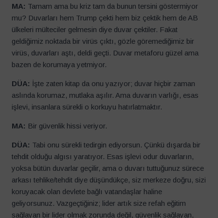
MA:
Tamam ama bu kriz tam da bunun tersini göstermiyor
mu? Duvarları hem Trump çekti hem biz çektik hem de AB
ülkeleri mülteciler gelmesin diye duvar çektiler. Fakat
geldiğimiz noktada bir virüs çıktı, gözle göremediğimiz bir
virüs, duvarları aştı, deldi geçti. Duvar metaforu güzel ama
bazen de korumaya yetmiyor.
DÜA:
İşte zaten kitap da onu yazıyor; duvar hiçbir zaman
aslında korumaz, mutlaka aşılır. Ama duvarın varlığı, esas
işlevi, insanlara sürekli o korkuyu hatırlatmaktır.
MA:
Bir güvenlik hissi veriyor.
DÜA:
Tabi onu sürekli tedirgin ediyorsun. Çünkü dışarda bir
tehdit olduğu algısı yaratıyor. Esas işlevi odur duvarların,
yoksa bütün duvarlar geçilir, ama o duvarı tuttuğunuz sürece
arkası tehlike/tehdit diye düşündükçe, siz merkeze doğru, sizi
koruyacak olan devlete bağlı vatandaşlar haline
geliyorsunuz. Vazgeçtiğiniz; lider artık size refah eğitim
sağlayan bir lider olmak zorunda değil, güvenlik sağlayan,