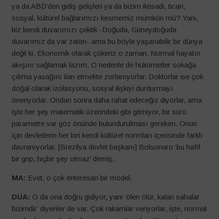
ya da ABD’den gidiş gelişleri ya da bizim iktisadi, ticari,
sosyal, kültürel bağlarımızı kesmemiz mümkün mü? Yani,
biz kendi duvarımızı çektik -Doğuda, Güneydoğuda
duvarımız da var zaten- ama bu böyle yaşanabilir bir dünya
değil ki. Ekonomik olarak çökeriz o zaman. Normal hayatın
akışını sağlamak lazım. O nedenle de hükümetler sokağa
çıkma yasağını ilan etmekte zorlanıyorlar. Doktorlar ise çok
doğal olarak izolasyonu, sosyal ilişkiyi durdurmayı
öneriyorlar. Ondan sonra daha rahat edeceğiz diyorlar, ama
işte her şey matematik üzerindeki gibi gitmiyor, bir sürü
parametre var göz önünde bulundurulması gereken. Onun
için devletlerin her biri kendi kültürel normları içerisinde farklı
davranıyorlar. [Brezilya devlet başkanı] Bolsonaro ‘bu hafif
bir grip, hiçbir şey olmaz’ demiş.
MA:
Evet, o çok enteresan bir model.
DÜA:
O da ona doğru gidiyor, yani ‘ölen ölür, kalan sahalar
bizimdir’ diyenler de var. Çok rakamlar veriyorlar, işte, normal