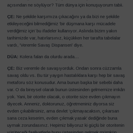
açısından ne söylüyor? Tüm dünya için konuşuyorum tabii.
ÇE:
Ne şekilde karşımıza çıkacağını ya da bizi ne şekilde
etkileyeceğini bilmediğimiz ‘bir düşmana karşı mücadele
verdiğimiz için’ bu ifadeler kullanıyor. Aslında bizim yakın
tarihimizde var, hatırlarsınız, küçükken her tarafta tabelalar
vardı, ‘Veremle Savaş Dispanseri’ diye.
DÜA:
Kolera falan da olurdu arada…
ÇE:
Biz veremle de savaşıyorduk. Ondan sonra cüzzamla
savaş oldu vs. Bu tür yaygın hastalıklara karşı hep bir savaş
metaforu söz konusudur. Ama bunun başka bir sebebi daha
var. O da bireysel olarak bunun üstesinden gelmemize imkân
yok. Yani, bir otorite olacak, o otorite size evden çıkmayın
diyecek. Anneniz, doktorunuz, öğretmeniniz diyorsa siz
evden çıkabilirsiniz, ama devlet ‘çıkmayacaksın, çıkarsan
sana ceza keserim, evden çıkmak yasak’ dediğinde buna
uymak zorundasınız. Hepimiz biliyoruz ki güçlü bir otoritenin
yürüteceği faaliyetlerle bunu üstesinden gelmek mümkün