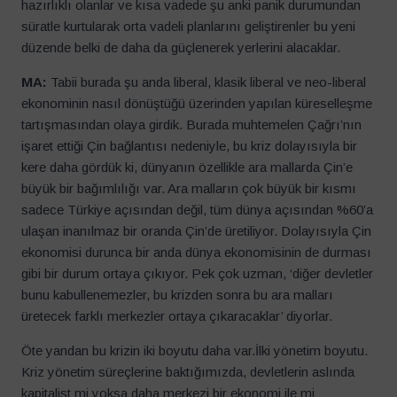
hazırlıklı olanlar ve kısa vadede şu anki panik durumundan
süratle kurtularak orta vadeli planlarını geliştirenler bu yeni
düzende belki de daha da güçlenerek yerlerini alacaklar.
MA:
Tabii burada şu anda liberal, klasik liberal ve neo-liberal
ekonominin nasıl dönüştüğü üzerinden yapılan küreselleşme
tartışmasından olaya girdik. Burada muhtemelen Çağrı’nın
işaret ettiği Çin bağlantısı nedeniyle, bu kriz dolayısıyla bir
kere daha gördük ki, dünyanın özellikle ara mallarda Çin’e
büyük bir bağımlılığı var. Ara malların çok büyük bir kısmı
sadece Türkiye açısından değil, tüm dünya açısından %60’a
ulaşan inanılmaz bir oranda Çin’de üretiliyor. Dolayısıyla Çin
ekonomisi durunca bir anda dünya ekonomisinin de durması
gibi bir durum ortaya çıkıyor. Pek çok uzman, ‘diğer devletler
bunu kabullenemezler, bu krizden sonra bu ara malları
üretecek farklı merkezler ortaya çıkaracaklar’ diyorlar.
Öte yandan bu krizin iki boyutu daha var.İlki yönetim boyutu.
Kriz yönetim süreçlerine baktığımızda, devletlerin aslında
kapitalist mi yoksa daha merkezi bir ekonomi ile mi