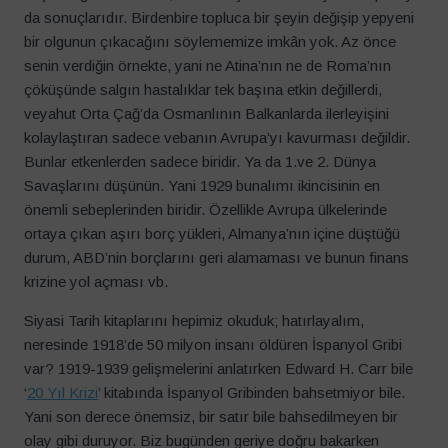
da sonuçlarıdır. Birdenbire topluca bir şeyin değişip yepyeni
bir olgunun çıkacağını söylememize imkân yok. Az önce
senin verdiğin örnekte, yani ne Atina’nın ne de Roma’nın
çöküşünde salgın hastalıklar tek başına etkin değillerdi,
veyahut Orta Çağ’da Osmanlının Balkanlarda ilerleyişini
kolaylaştıran sadece vebanın Avrupa’yı kavurması değildir.
Bunlar etkenlerden sadece biridir. Ya da 1.ve 2. Dünya
Savaşlarını düşünün. Yani 1929 bunalımı ikincisinin en
önemli sebeplerinden biridir. Özellikle Avrupa ülkelerinde
ortaya çıkan aşırı borç yükleri, Almanya’nın içine düştüğü
durum, ABD’nin borçlarını geri alamaması ve bunun finans
krizine yol açması vb.
Siyasi Tarih kitaplarını hepimiz okuduk; hatırlayalım,
neresinde 1918’de 50 milyon insanı öldüren İspanyol Gribi
var? 1919-1939 gelişmelerini anlatırken Edward H. Carr bile
‘
20 Yıl Krizi
’ kitabında İspanyol Gribinden bahsetmiyor bile.
Yani son derece önemsiz, bir satır bile bahsedilmeyen bir
olay gibi duruyor. Biz bugünden geriye doğru bakarken