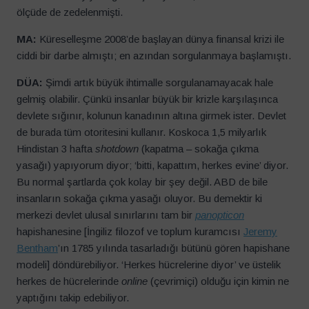
ölçüde de zedelenmişti.
MA:
Küreselleşme 2008’de başlayan dünya finansal krizi ile
ciddi bir darbe almıştı; en azından sorgulanmaya başlamıştı.
DÜA:
Şimdi artık büyük ihtimalle sorgulanamayacak hale
gelmiş olabilir. Çünkü insanlar büyük bir krizle karşılaşınca
devlete sığınır, kolunun kanadının altına girmek ister. Devlet
de burada tüm otoritesini kullanır. Koskoca 1,5 milyarlık
Hindistan 3 hafta
shotdown
(kapatma – sokağa çıkma
yasağı) yapıyorum diyor; ‘bitti, kapattım, herkes evine’ diyor.
Bu normal şartlarda çok kolay bir şey değil. ABD de bile
insanların sokağa çıkma yasağı oluyor. Bu demektir ki
merkezi devlet ulusal sınırlarını tam bir
panopticon
hapishanesine [İngiliz filozof ve toplum kuramcısı
Jeremy
Bentham
’ın 1785 yılında tasarladığı bütünü gören hapishane
modeli] döndürebiliyor. ‘Herkes hücrelerine diyor’ ve üstelik
herkes de hücrelerinde
online
(çevrimiçi) olduğu için kimin ne
yaptığını takip edebiliyor.