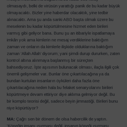
olmasaydı, belki de virüsün yarattığı panik de bu kadar büyük
olmayacaktı. Bizler yine haberdar olacaktık, yine tedbir
alınacaktı. Ama şu anda sanki ABD başta olmak üzere bu
meselenin bu kadar köpürtülmesine hizmet eden birileri
varmış gibi geliyor bana. Bunu şu an itibariyle ispatlamaya
imkân yok ama kimlerin ne mesaj verdiklerine baktığım
zaman ve onların da kimlerle ilişkide olduklarına baktığım
zaman ‘Allah Allah’ diyorum; yani şimdi durup dururken, zaten
kontrol altına alınmaya başlanmış bir süreçten
bahsediyoruz. İşte aşısının bulunacak olması, ilaçla ilgili çok
önemli gelişmeler var. Bunlar öne çıkartılacağına ya da
bundan kurtulan insanların öyküleri daha fazla öne
çıkartılacağına neden hala bu felaket senaryolarını birileri
köpürtmeye devam ettiriyor diye aklıma gelmiyor değil. Bu
bir komplo teorisi değil, sadece beyin jimnastiği. Birileri bunu
niye köpürtüyor?
MA:
Çağrı sen bir dönem de olsa habercilik de yaptın.
‘Köpeğin insanı ısırması değil, insanın köpeği ısırması