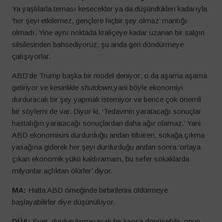
Ya yaşlılarla teması kesecekler ya da düşündükleri kadarıyla
‘her şeyi etkilemez, gençlere hiçbir şey olmaz’ mantığı
olmadı. Yine aynı noktada kraliçeye kadar uzanan bir salgın
silsilesinden bahsediyoruz; şu anda geri döndürmeye
çalışıyorlar.
ABD’de Trump başka bir model deniyor; o da aşama aşama
getiriyor ve kesinlikle
shutdown,
yani böyle ekonomiyi
durduracak bir şey yapmak istemiyor ve bence çok önemli
bir söylemi de var. Diyor ki, ‘Tedavinin yaratacağı sonuçlar
hastalığın yaratacağı sonuçlardan daha ağır olamaz.’ Yani
ABD ekonomisini durdurduğu andan itibaren, sokağa çıkma
yasağına giderek her şeyi durdurduğu andan sonra ‘ortaya
çıkan ekonomik yükü kaldıramam, bu sefer sokaklarda
milyonlar açlıktan ölürler’ diyor.
MA:
Hatta ABD örneğinde birbirilerini öldürmeye
başlayabilirler diye düşünülüyor.
DÜA:
Evet, durdurulamayacak bir kaosa dönüşebilir, onun