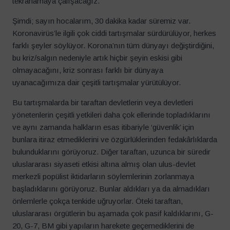
tekrarlamaya çalışacağız.
Şimdi; sayın hocalarım, 30 dakika kadar süremiz var.
Koronavirüs’le ilgili çok ciddi tartışmalar sürdürülüyor, herkes
farklı şeyler söylüyor. Korona’nın tüm dünyayı değiştirdiğini,
bu kriz/salgın nedeniyle artık hiçbir şeyin eskisi gibi
olmayacağını, kriz sonrası farklı bir dünyaya
uyanacağımıza dair çeşitli tartışmalar yürütülüyor.
Bu tartışmalarda bir taraftan devletlerin veya devletleri
yönetenlerin çeşitli yetkileri daha çok ellerinde topladıklarını
ve aynı zamanda halkların esas itibariyle ‘güvenlik’ için
bunlara itiraz etmediklerini ve özgürlüklerinden fedakârlıklarda
bulunduklarını görüyoruz. Diğer taraftan, uzunca bir süredir
uluslararası siyaseti etkisi altına almış olan ulus-devlet
merkezli popülist iktidarların söylemlerinin zorlanmaya
başladıklarını görüyoruz. Bunlar aldıkları ya da almadıkları
önlemlerle çokça tenkide uğruyorlar. Öteki taraftan,
uluslararası örgütlerin bu aşamada çok pasif kaldıklarını, G-
20, G-7, BM gibi yapıların harekete geçemediklerini de