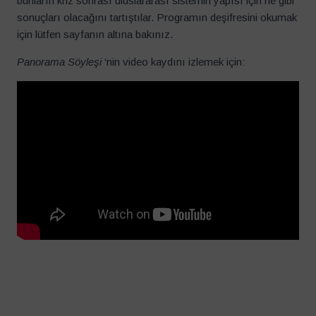
bunların kriz sonrası uluslararası sistemin yapısı için ne gibi
sonuçları olacağını tartıştılar. Programın deşifresini okumak
için lütfen sayfanın altına bakınız.
Panorama Söyleşi
‘nin video kaydını izlemek için: