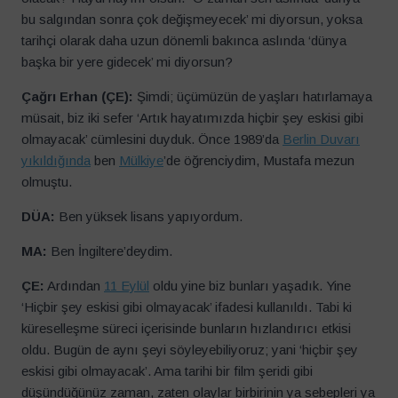
bu salgından sonra çok değişmeyecek’ mi diyorsun, yoksa
tarihçi olarak daha uzun dönemli bakınca aslında ‘dünya
başka bir yere gidecek’ mi diyorsun?
Çağrı Erhan (ÇE):
Şimdi; üçümüzün de yaşları hatırlamaya
müsait, biz iki sefer ‘Artık hayatımızda hiçbir şey eskisi gibi
olmayacak’ cümlesini duyduk. Önce 1989’da
Be
r
lin Duvarı
yıkıldığında
ben
Mülkiye
’de öğrenciydim, Mustafa mezun
olmuştu.
DÜA:
Ben yüksek lisans yapıyordum.
MA:
Ben İngiltere’deydim.
ÇE:
Ardından
11 Eylül
oldu yine biz bunları yaşadık. Yine
‘Hiçbir şey eskisi gibi olmayacak’ ifadesi kullanıldı. Tabi ki
küreselleşme süreci içerisinde bunların hızlandırıcı etkisi
oldu. Bugün de aynı şeyi söyleyebiliyoruz; yani ‘hiçbir şey
eskisi gibi olmayacak’. Ama tarihi bir film şeridi gibi
düşündüğünüz zaman, zaten olaylar birbirinin ya sebepleri ya