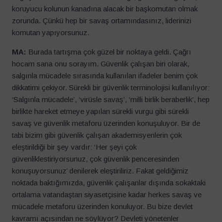
koruyucu kolunun kanadına alacak bir başkomutan olmak
zorunda. Çünkü hep bir savaş ortamındasınız, liderinizi
komutan yapıyorsunuz.
MA:
Burada tartışma çok güzel bir noktaya geldi. Çağrı
hocam sana onu sorayım. Güvenlik çalışan biri olarak,
salgınla mücadele sırasında kullanılan ifadeler benim çok
dikkatimi çekiyor. Sürekli bir güvenlik terminolojisi kullanılıyor:
‘Salgınla mücadele’, ‘virüsle savaş’, ‘milli birlik beraberlik’, hep
birlikte hareket etmeye yapılan sürekli vurgu gibi sürekli
savaş ve güvenlik metaforu üzerinden konuşuluyor. Bir de
tabi bizim gibi güvenlik çalışan akademisyenlerin çok
eleştirildiği bir şey vardır: ‘Her şeyi çok
güvenliklestiriyorsunuz, çok güvenlik penceresinden
konuşuyorsunuz’ denilerek eleştiriliriz. Fakat geldiğimiz
noktada baktığımızda, güvenlik çalışanlar dışında sokaktaki
ortalama vatandaştan siyasetçisine kadar herkes savaş ve
mücadele metaforu üzerinden konuluyor. Bu bize devlet
kavramı açısından ne söylüyor? Devleti yönetenler