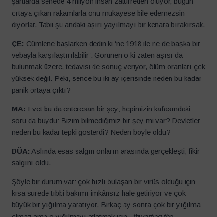
şartlarda senede 4 milyon insan zatürreden ölüyor, bugün
ortaya çıkan rakamlarla onu mukayese bile edemezsin
diyorlar. Tabii şu andaki aşırı yayılmayı bir kenara bırakırsak.
ÇE:
Cümlene başlarken dedin ki ‘ne 1918 ile ne de başka bir
vebayla karşılaştırılabilir’. Görünen o ki zaten aşısı da
bulunmak üzere, tedavisi de sonuç veriyor, ölüm oranları çok
yüksek değil. Peki, sence bu iki ay içerisinde neden bu kadar
panik ortaya çıktı?
MA:
Evet bu da enteresan bir şey; hepimizin kafasındaki
soru da buydu: Bizim bilmediğimiz bir şey mi var? Devletler
neden bu kadar tepki gösterdi? Neden böyle oldu?
DÜA:
Aslında esas salgın onların arasında gerçekleşti, fikir
salgını oldu.
Şöyle bir durum var: çok hızlı bulaşan bir virüs olduğu için
kısa sürede tıbbi bakımı imkânsız hale getiriyor ve çok
büyük bir yığılma yaratıyor. Birkaç ay sonra çok bir yığılma
olmaz ama o yığılmayı atlatmak için –
thwarting the