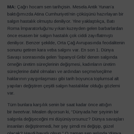
MA:
Çağrı hocam sen tarihçisin. Mesela Antik Yunan’a
baktığımızda Atina Cumhuriyeti’nin çöküşünü hazırlayan bir
salgın hastalık olmuştu deniliyor. Yine yaklaştıkça, Batı
Roma İmparatorluğu’nu yıkan kuzeyden gelen barbarlardan
önce esasen bir salgın hastalık çok ciddi zayıflatmıştı
deniliyor. Benzer şekilde, Orta Çağ Avrupasında feodalitenin
sonunu getiren kara veba salgını var. En son 1. Dünya
Savaşı sonrasında gelen ‘İspanyol Gribi’ denen salgında
örneğin üretim süreçlerinin değişmesi, kadınların üretim
süreçlerine dahil olmaları ve ardından seçme/seçilme
haklarının yaygınlaşması gibi tarih boyunca toplumsal alt
yapıları değiştiren çeşitli salgın hastalıklar olduğu gözlemi
var.
Tüm bunlara karşılık senin bir saat kadar önce attığın
bir
tweet
var. Mealen diyorsun ki, “Dünyada her şeyinin bir
salgınla değişeceğini mi düşünüyorsunuz? Dünya savaşları
insanları değiştiremedi, her şey şimdi mi değişip, güzel
olacak? Haydi hayırlı olsun.” O zaman sen aslında ‘dünya