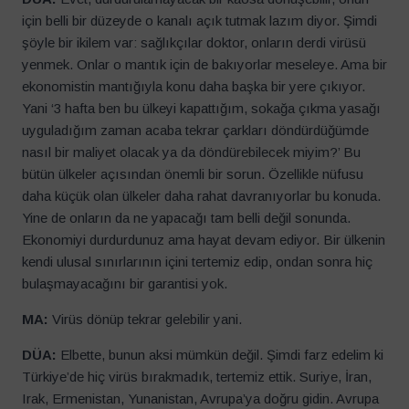
için belli bir düzeyde o kanalı açık tutmak lazım diyor. Şimdi
şöyle bir ikilem var: sağlıkçılar doktor, onların derdi virüsü
yenmek. Onlar o mantık için de bakıyorlar meseleye. Ama bir
ekonomistin mantığıyla konu daha başka bir yere çıkıyor.
Yani ‘3 hafta ben bu ülkeyi kapattığım, sokağa çıkma yasağı
uyguladığım zaman acaba tekrar çarkları döndürdüğümde
nasıl bir maliyet olacak ya da döndürebilecek miyim?’ Bu
bütün ülkeler açısından önemli bir sorun. Özellikle nüfusu
daha küçük olan ülkeler daha rahat davranıyorlar bu konuda.
Yine de onların da ne yapacağı tam belli değil sonunda.
Ekonomiyi durdurdunuz ama hayat devam ediyor. Bir ülkenin
kendi ulusal sınırlarının içini tertemiz edip, ondan sonra hiç
bulaşmayacağını bir garantisi yok.
MA:
Virüs dönüp tekrar gelebilir yani.
DÜA:
Elbette, bunun aksi mümkün değil. Şimdi farz edelim ki
Türkiye’de hiç virüs bırakmadık, tertemiz ettik. Suriye, İran,
Irak, Ermenistan, Yunanistan, Avrupa’ya doğru gidin. Avrupa