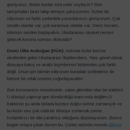
görüyoruz. Bütün bunlar size neler söylüyor? Ben
tartışmaları biraz takip etmeye çalışıyorum. Sizleri de
izliyorum ve farklı yerlerdeki yorumlarınızı görüyorum. Çok
umutlu olanlar var, çok karamsar olanlar var. Deniz hocam,
istersen senden başlayalım. Uluslararası siyaset nereye
gidecek korona sonrası dünyada?
Deniz Ülke Arıboğan (DÜA):
Aslında bizler benzer
ekollerden gelen Uluslararası İlişkilercileriz. Yani, genel olarak
dünyaya bakış ve analiz biçimlerimiz birbirinden çok farklı
değil. Onun için tahmin ediyorum buradaki sohbetimiz de
benzer bir odak üzerine yoğunlaşacaktır.
Ben koronavirüs meselesinin, zaten gitmekte olan bir traktörü
U dönüşü yaptırıp geri döndürdüğü inancında değilim.O
traktörün şu anda tarlada kuzeye doğru sürme zamanıydı ve
bu krizin onu çok ciddi bir dönüşe zorlamak yerine
hızlandırıcı bir etki yaratmış olduğunu düşünüyorum. Bence
bugün ortaya çıkan durum bu. Çünkü aslında mesela
illiberal