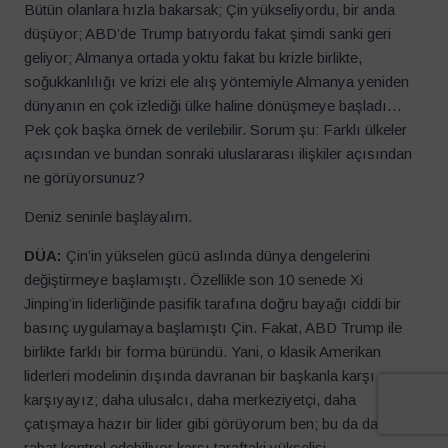
Bütün olanlara hızla bakarsak; Çin yükseliyordu, bir anda
düşüyor; ABD’de Trump batıyordu fakat şimdi sanki geri
geliyor; Almanya ortada yoktu fakat bu krizle birlikte,
soğukkanlılığı ve krizi ele alış yöntemiyle Almanya yeniden
dünyanın en çok izlediği ülke haline dönüşmeye başladı…
Pek çok başka örnek de verilebilir. Sorum şu: Farklı ülkeler
açısından ve bundan sonraki uluslararası ilişkiler açısından
ne görüyorsunuz?
Deniz seninle başlayalım.
DÜA:
Çin’in yükselen gücü aslında dünya dengelerini
değiştirmeye başlamıştı. Özellikle son 10 senede Xi
Jinping’in liderliğinde pasifik tarafına doğru bayağı ciddi bir
basınç uygulamaya başlamıştı Çin. Fakat, ABD Trump ile
birlikte farklı bir forma büründü. Yani, o klasik Amerikan
liderleri modelinin dışında davranan bir başkanla karşı
karşıyayız; daha ulusalcı, daha merkeziyetçi, daha
çatışmaya hazır bir lider gibi görüyorum ben; bu da daha
rahat kontrol edebiliyor karşı taraftaki yükselişi.