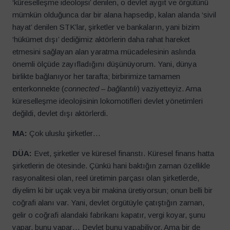
‘küreselleşme ideolojisi’ denilen, o devlet aygıt ve örgütünü
mümkün olduğunca dar bir alana hapsedip, kalan alanda ‘sivil
hayat’ denilen STK’lar, şirketler ve bankaların, yani bizim
‘hükümet dışı’ dediğimiz aktörlerin daha rahat hareket
etmesini sağlayan alan yaratma mücadelesinin aslında
önemli ölçüde zayıfladığını düşünüyorum. Yani, dünya
birlikte bağlanıyor her tarafta; birbirimize tamamen
enterkonnekte (
connected – bağlantılı
) vaziyetteyiz. Ama
küreselleşme ideolojisinin lokomotifleri devlet yönetimleri
değildi, devlet dışı aktörlerdi.
MA:
Çok uluslu şirketler…
DÜA:
Evet, şirketler ve küresel finanstı. Küresel finans hatta
şirketlerin de ötesinde. Çünkü hani baktığın zaman özellikle
rasyonalitesi olan, reel üretimin parçası olan şirketlerde,
diyelim ki bir uçak veya bir makina üretiyorsun; onun belli bir
coğrafi alanı var. Yani, devlet örgütüyle çatıştığın zaman,
gelir o coğrafi alandaki fabrikanı kapatır, vergi koyar, şunu
yapar, bunu yapar… Devlet bunu yapabiliyor. Ama bir de