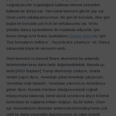
‘coğrafyasızlık’ özgürlüğünü kullanan internet üzerinden
kullanan bir dünya var. Yani sanal ekonomi gibi bir şey var.
Onun yerini yakalayamıyorsun. Bir gün bir borsada, öbür gün
başka bir borsada çok hızlı bir sirkülasyonu var. Ve bu
şirketler dünya siyasetlerine de müdahale ediyorlar. İşte
bunun simge ismi finans spekülatörü
George Soros
’tu: İşte
‘Rus borsalarını indiriyor’, ‘Asya’da kriz çıkartıyor’ vb. Dünya
sahasında böyle bir ekonomi vardı…
Reel ekonomi ve küresel finans ekonomisi bu anlamda
birbirlerinden biraz daha farklı değerlendirilebilir. Mesela şu
anda [ABD Başkanı] Trump ekonomiyi zorluyor, ısrarla
‘üretim yapın’ diyor, ‘Amerikalı şirket Amerikalı çalıştırsın’,
‘Amerikan malı tüketsin’, ‘Amerikan yatırımcısı Amerika’ya
gelsin’ diyor. Burada mümkün olduğunca kendi coğrafi
lokasyonuna (alanına), kendi ulusal sınırlarına alıyor ki kendi
kontrolünü de sağlama imkânı doğsun. Bu bir bütün. Onun
için ‘küreselleşme ideolojisi’ anlamında küreselleşmenin çok
ciddi bir darbe yiyeceğini düşünüyorum, ki zaten önemli