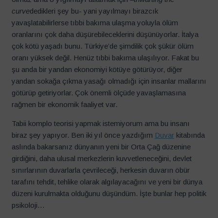
curve
dedikleri şey bu- yani yayılmayı birazcık
yavaşlatabilirlerse tıbbi bakıma ulaşma yoluyla ölüm
oranlarını çok daha düşürebileceklerini düşünüyorlar. İtalya
çok kötü yaşadı bunu. Türkiye’de şimdilik çok şükür ölüm
oranı yüksek değil. Henüz tıbbi bakıma ulaşılıyor. Fakat bu
şu anda bir yandan ekonomiyi kötüye götürüyor, diğer
yandan sokağa çıkma yasağı olmadığı için insanlar mallarını
götürüp getiriyorlar. Çok önemli ölçüde yavaşlamasına
rağmen bir ekonomik faaliyet var.
Tabii komplo teorisi yapmak istemiyorum ama bu insanı
biraz şey yapıyor. Ben iki yıl önce yazdığım
Duvar
kitabında
aslında bakarsanız dünyanın yeni bir Orta Çağ düzenine
girdiğini, daha ulusal merkezlerin kuvvetleneceğini, devlet
sınırlarının duvarlarla çevrileceği, herkesin duvarın öbür
tarafını tehdit, tehlike olarak algılayacağını ve yeni bir dünya
düzeni kurulmakta olduğunu düşündüm. İşte bunlar hep politik
psikoloji…