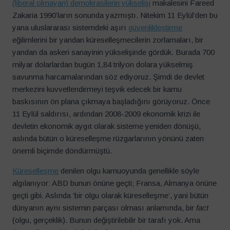
(liberal olmayan) demokrasilerin yükselişi
makalesini Fareed
Zakaria 1990’ların sonunda yazmıştı. Nitekim 11 Eylül’den bu
yana uluslararası sistemdeki aşırı
güvenlikleştirme
eğilimlerini bir yandan küreselleşmecilerin zorlamaları, bir
yandan da askeri sanayinin yükselişinde gördük. Burada 700
milyar dolarlardan bugün 1,84 trilyon dolara yükselmiş
savunma harcamalarından söz ediyoruz. Şimdi de devlet
merkezini kuvvetlendirmeyi teşvik edecek bir kamu
baskısının ön plana çıkmaya başladığını görüyoruz. Önce
11 Eylül saldırısı, ardından 2008-2009 ekonomik krizi ile
devletin ekonomik aygıt olarak sisteme yeniden dönüşü,
aslında bütün o küreselleşme rüzgarlarının yönünü zaten
önemli biçimde döndürmüştü.
Küreselleşme
denilen olgu kamuoyunda genellikle söyle
algılanıyor: ABD bunun önüne geçti; Fransa, Almanya önüne
geçti gibi. Aslında ‘bir olgu olarak küreselleşme’, yani bütün
dünyanın aynı sistemin parçası olması anlamında, bir
fact
(olgu, gerçeklik). Bunun değiştirilebilir bir tarafı yok. Ama