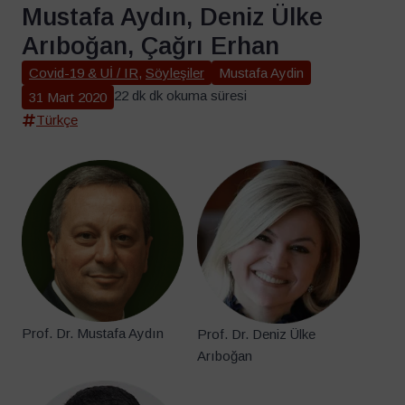
Mustafa Aydın, Deniz Ülke
Arıboğan, Çağrı Erhan
Covid-19 & Uİ / IR
,
Söyleşiler
Mustafa Aydin
22 dk dk okuma süresi
31 Mart 2020
Türkçe
Prof. Dr. Mustafa Aydın
Prof. Dr. Deniz Ülke
Arıboğan