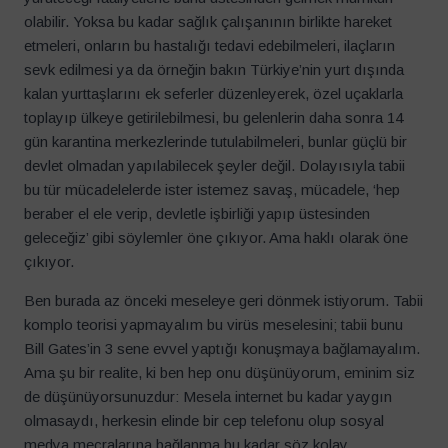
olabilir. Yoksa bu kadar sağlık çalışanının birlikte hareket
etmeleri, onların bu hastalığı tedavi edebilmeleri, ilaçların
sevk edilmesi ya da örneğin bakın Türkiye’nin yurt dışında
kalan yurttaşlarını ek seferler düzenleyerek, özel uçaklarla
toplayıp ülkeye getirilebilmesi, bu gelenlerin daha sonra 14
gün karantina merkezlerinde tutulabilmeleri, bunlar güçlü bir
devlet olmadan yapılabilecek şeyler değil. Dolayısıyla tabii
bu tür mücadelelerde ister istemez savaş, mücadele, ‘hep
beraber el ele verip, devletle işbirliği yapıp üstesinden
geleceğiz’ gibi söylemler öne çıkıyor. Ama haklı olarak öne
çıkıyor.
Ben burada az önceki meseleye geri dönmek istiyorum. Tabii
komplo teorisi yapmayalım bu virüs meselesini; tabii bunu
Bill Gates’in 3 sene evvel yaptığı konuşmaya bağlamayalım.
Ama şu bir realite, ki ben hep onu düşünüyorum, eminim siz
de düşünüyorsunuzdur: Mesela internet bu kadar yaygın
olmasaydı, herkesin elinde bir cep telefonu olup sosyal
medya mecralarına bağlanma bu kadar söz kolay