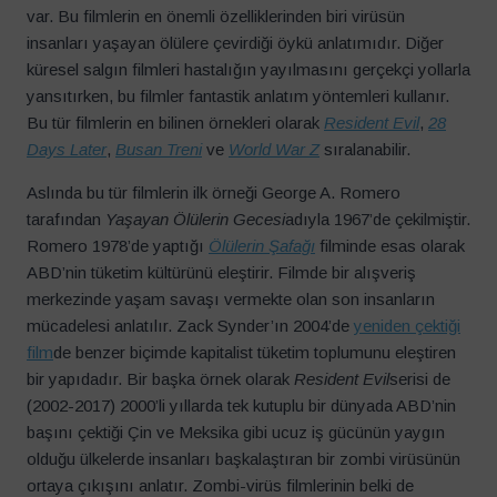
var. Bu filmlerin en önemli özelliklerinden biri virüsün
insanları yaşayan ölülere çevirdiği öykü anlatımıdır. Diğer
küresel salgın filmleri hastalığın yayılmasını gerçekçi yollarla
yansıtırken, bu filmler fantastik anlatım yöntemleri kullanır.
Bu tür filmlerin en bilinen örnekleri olarak
Resident Evil
,
28
Days Later
,
Busan Treni
ve
World War Z
sıralanabilir.
Aslında bu tür filmlerin ilk örneği George A. Romero
tarafından
Yaşayan Ölülerin Gecesi
adıyla 1967’de çekilmiştir.
Romero 1978’de yaptığı
Ölülerin Şafağı
filminde esas olarak
ABD’nin tüketim kültürünü eleştirir. Filmde bir alışveriş
merkezinde yaşam savaşı vermekte olan son insanların
mücadelesi anlatılır. Zack Synder’ın 2004’de
yeniden çektiği
film
de benzer biçimde kapitalist tüketim toplumunu eleştiren
bir yapıdadır. Bir başka örnek olarak
Resident Evil
serisi de
(2002-2017) 2000’li yıllarda tek kutuplu bir dünyada ABD’nin
başını çektiği Çin ve Meksika gibi ucuz iş gücünün yaygın
olduğu ülkelerde insanları başkalaştıran bir zombi virüsünün
ortaya çıkışını anlatır. Zombi-virüs filmlerinin belki de