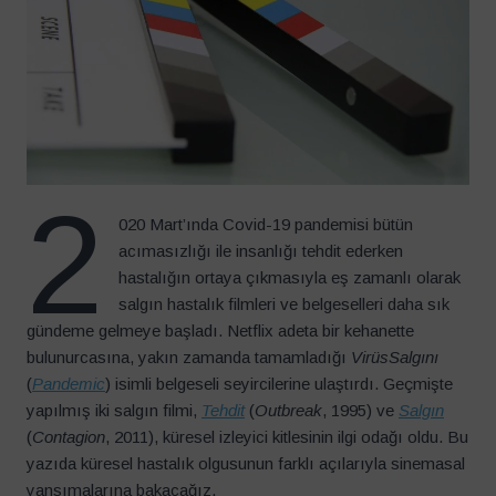
2
020 Mart’ında Covid-19 pandemisi bütün
acımasızlığı ile insanlığı tehdit ederken
hastalığın ortaya çıkmasıyla eş zamanlı olarak
salgın hastalık filmleri ve belgeselleri daha sık
gündeme gelmeye başladı. Netflix adeta bir kehanette
bulunurcasına, yakın zamanda tamamladığı
VirüsSalgını
(
Pandemic
) isimli belgeseli seyircilerine ulaştırdı. Geçmişte
yapılmış iki salgın filmi,
Tehdit
(
Outbreak
, 1995) ve
Salgın
(
Contagion
, 2011), küresel izleyici kitlesinin ilgi odağı oldu. Bu
yazıda küresel hastalık olgusunun farklı açılarıyla sinemasal
yansımalarına bakacağız.