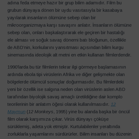
adına feda etmeye hazır bir grup bilim adamıdır. Film bu
grubun dünyaya dönen bir uydu vasıtasıyla bir kasabaya
yayılarak insanların ölümüne sebep olan bir
mikroorganizmaya karşı savaşını anlatır. İnsanların ölümüne
sebep olan, onları başkalaştırarak ele geçiren bir hastalığı
ele alması ve soğuk savaş dönemi batı bloğunun, özellikle
de ABD’nin, korkularını yansıtması açısından bilim kurgu
sinemasında ideolojik alt metni en etkin kullanan filmlerdendir.
1990’larda bu tür filmlerin tekrar ilgi görmeye başlamasının
ardında ebola tipi virüslerin Afrika ve diğer gelişmekte olan
bölgelerde ölümcül sonuçlar doğurmasıdır. Bu filmlerdeki
yeni bir özellik ise salgına neden olan virüslerin aslen ABD
tarafından biyolojik savaş amaçlı üretildiğine dair komplo
teorilerinin bir anlatım öğesi olarak kullanılmasıdır
.
12
Maymun
(
12 Monkeys
, 1995) yine bu alanda başka bir öncül
film olarak karşımıza çıkar. Virüs dünyayı çöküşe
sürüklemiş, adeta yok etmiştir. Kurtulabilenler yeraltında
zorluklarla yaşamlarını sürdürürler. Bilim insanları bu düzenin