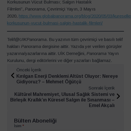
Korkusunun Vücut Bulması; Salgın Hastalık
Filmleri”,
Panorama
, Çevrimiçi Yayın, 3 Mayıs
2020,
https://www.globalpanorama.org/blog/2020/05/03/kuresell
korkusunun-vucut-bulmasi-salgin-hastalik-filmleri/
Telif@
UIKPanorama
. Bu yazının tüm çevrimiçi ve basılı telif
hakları
Panorama
dergisine aittir. Yazıda yer verilen görüşler
yazarına/yazarlarına aittir. UİK Derneğini,
Panorama
Yayın
Kurulunu, dergi editörlerini ve diğer yazarları bağlamaz.
Önceki İçerik
Kırılgan Enerji Denklemi Altüst Oluyor: Nereye
Gidiyoruz? – Mehmet Öğütçü
Sonraki İçerik
Kültürel Mahremiyet, Ulusal Sağlık Sistemi ve
Birleşik Krallık’ın Küresel Salgın ile Sınanması –
Emel Akçalı
Bülten Aboneliği
İsim
*