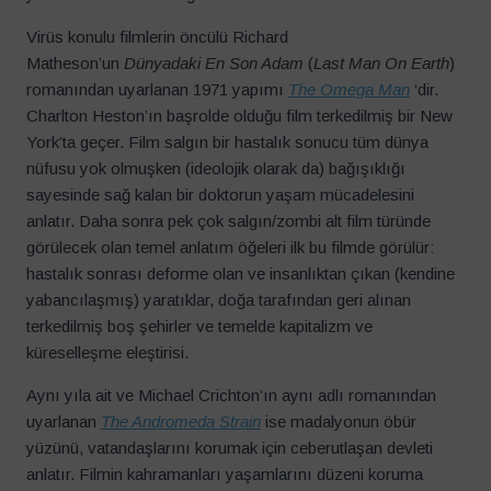
Virüs konulu filmlerin öncülü Richard
Matheson’un
Dünyadaki En Son Adam
(
Last Man On Earth
)
romanından uyarlanan 1971 yapımı
The Omega Man
‘dir.
Charlton Heston’ın başrolde olduğu film terkedilmiş bir New
York’ta geçer. Film salgın bir hastalık sonucu tüm dünya
nüfusu yok olmuşken (ideolojik olarak da) bağışıklığı
sayesinde sağ kalan bir doktorun yaşam mücadelesini
anlatır. Daha sonra pek çok salgın/zombi alt film türünde
görülecek olan temel anlatım öğeleri ilk bu filmde görülür:
hastalık sonrası deforme olan ve insanlıktan çıkan (kendine
yabancılaşmış) yaratıklar, doğa tarafından geri alınan
terkedilmiş boş şehirler ve temelde kapitalizm ve
küreselleşme eleştirisi.
Aynı yıla ait ve Michael Crichton’ın aynı adlı romanından
uyarlanan
The
Andromeda
Strain
ise madalyonun öbür
yüzünü, vatandaşlarını korumak için ceberutlaşan devleti
anlatır. Filmin kahramanları yaşamlarını düzeni koruma