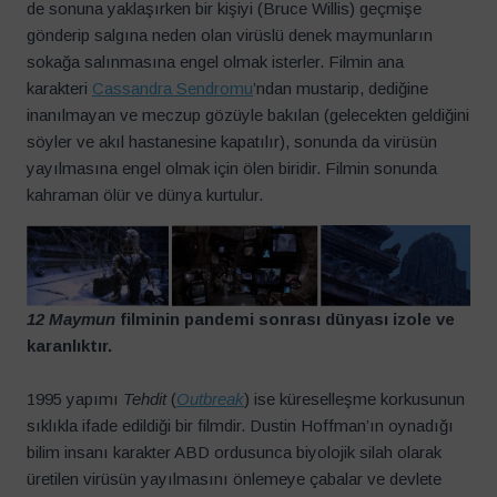
de sonuna yaklaşırken bir kişiyi (Bruce Willis) geçmişe
gönderip salgına neden olan virüslü denek maymunların
sokağa salınmasına engel olmak isterler. Filmin ana
karakteri
Cassandra Sendromu
’ndan mustarip, dediğine
inanılmayan ve meczup gözüyle bakılan (gelecekten geldiğini
söyler ve akıl hastanesine kapatılır), sonunda da virüsün
yayılmasına engel olmak için ölen biridir. Filmin sonunda
kahraman ölür ve dünya kurtulur.
12 Maymun
filminin pandemi sonrası dünyası izole ve
karanlıktır.
1995 yapımı
Tehdit
(
Outbreak
) ise küreselleşme korkusunun
sıklıkla ifade edildiği bir filmdir. Dustin Hoffman’ın oynadığı
bilim insanı karakter ABD ordusunca biyolojik silah olarak
üretilen virüsün yayılmasını önlemeye çabalar ve devlete