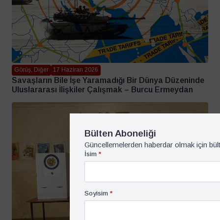
Görüş, Diğer
17 Haziran 2026
Savaşların Bile İşe Yaramadığı Bir Dünya Düzeninde
Uluslararası İlişkiler Çalışmak – Burcu Ermeydan
Bülten Aboneliği
Güncellemelerden haberdar olmak için bül
İsim
*
Soyisim
*