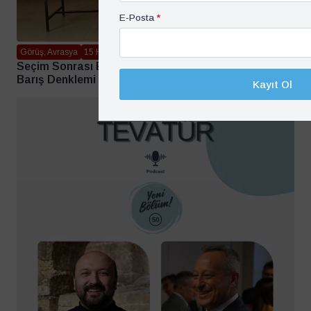
E-Posta
*
Görüş, Avrasya
15 Haziran 2026
Seçim Sonrası Ermenistan: Batı, Rusya ve Bölgesel
Barış Denklemi – Barçın Yinanç
Kayıt Ol