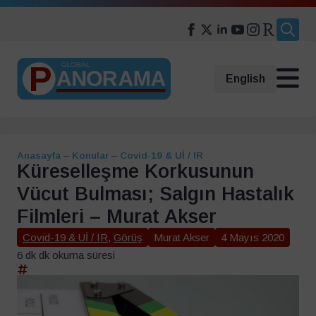
Search
for:
English
Anasayfa
–
Konular
–
Covid-19 & Uİ / IR
Küreselleşme Korkusunun
Vücut Bulması; Salgın Hastalık
Filmleri – Murat Akser
Covid-19 & Uİ / IR
,
Görüş
Murat Akser
4 Mayıs 2020
6 dk dk okuma süresi