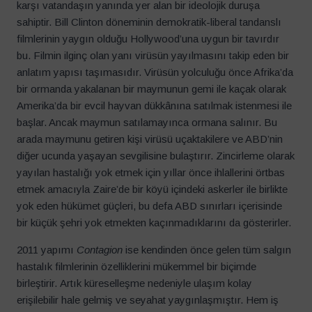
karşı vatandaşın yanında yer alan bir ideolojik duruşa
sahiptir. Bill Clinton döneminin demokratik-liberal tandanslı
filmlerinin yaygın olduğu Hollywood’una uygun bir tavırdır
bu. Filmin ilginç olan yanı virüsün yayılmasını takip eden bir
anlatım yapısı taşımasıdır. Virüsün yolculuğu önce Afrika’da
bir ormanda yakalanan bir maymunun gemi ile kaçak olarak
Amerika’da bir evcil hayvan dükkânına satılmak istenmesi ile
başlar. Ancak maymun satılamayınca ormana salınır. Bu
arada maymunu getiren kişi virüsü uçaktakilere ve ABD’nin
diğer ucunda yaşayan sevgilisine bulaştırır. Zincirleme olarak
yayılan hastalığı yok etmek için yıllar önce ihlallerini örtbas
etmek amacıyla Zaire’de bir köyü içindeki askerler ile birlikte
yok eden hükümet güçleri, bu defa ABD sınırları içerisinde
bir küçük şehri yok etmekten kaçınmadıklarını da gösterirler.
2011 yapımı
Contagion
ise kendinden önce gelen tüm salgın
hastalık filmlerinin özelliklerini mükemmel bir biçimde
birleştirir. Artık küreselleşme nedeniyle ulaşım kolay
erişilebilir hale gelmiş ve seyahat yaygınlaşmıştır. Hem iş