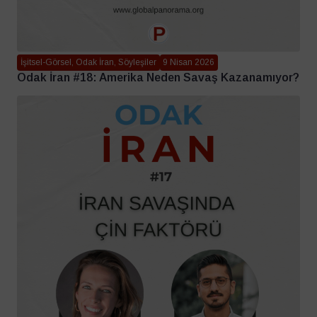
İşitsel-Görsel, Odak İran, Söyleşiler
9 Nisan 2026
Odak İran #18: Amerika Neden Savaş Kazanamıyor?