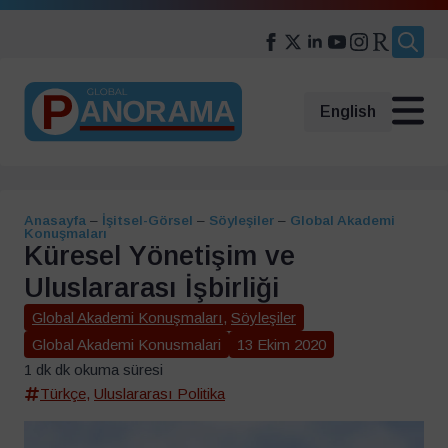
Search
for:
English
Anasayfa
–
İşitsel-Görsel
–
Söyleşiler
–
Global Akademi
Konuşmaları
Küresel Yönetişim ve
Uluslararası İşbirliği
Global Akademi Konuşmaları
,
Söyleşiler
Global Akademi Konusmalari
13 Ekim 2020
1 dk dk okuma süresi
Türkçe
,
Uluslararası Politika