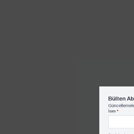
Bülten Ab
Güncellemele
İsim
*