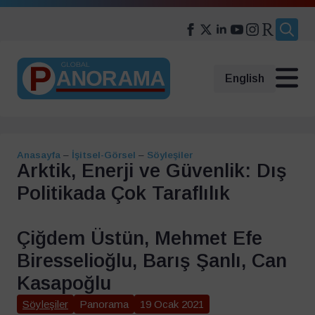
Search
for:
English
Anasayfa
–
İşitsel-Görsel
–
Söyleşiler
Arktik, Enerji ve Güvenlik: Dış
Politikada Çok Taraflılık
Çiğdem Üstün, Mehmet Efe
Biresselioğlu, Barış Şanlı, Can
Kasapoğlu
Söyleşiler
Panorama
19 Ocak 2021