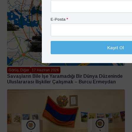
E-Posta
*
Kayıt Ol
Görüş, Diğer
17 Haziran 2026
Savaşların Bile İşe Yaramadığı Bir Dünya Düzeninde
Uluslararası İlişkiler Çalışmak – Burcu Ermeydan