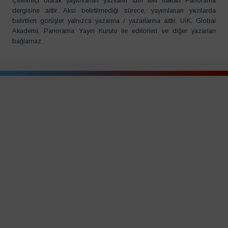
Çevrimiçi olarak yayımlanan yazıların tüm telif hakları Panorama
dergisine aittir. Aksi belirtilmediği sürece, yayımlanan yazılarda
belirtilen görüşler yalnızca yazarına / yazarlarına aittir. UİK, Global
Akademi, Panorama Yayın Kurulu ile editörleri ve diğer yazarları
bağlamaz.