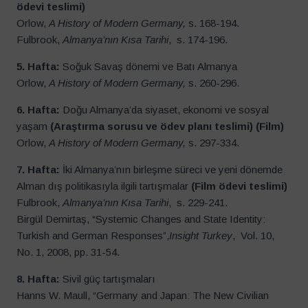
ödevi teslimi)
Orlow,
A History of Modern Germany,
s. 168-194.
Fulbrook,
Almanya’nın Kısa Tarihi
, s. 174-196.
5. Hafta:
Soğuk Savaş dönemi ve Batı Almanya
Orlow,
A History of Modern Germany,
s. 260-296.
6. Hafta:
Doğu Almanya’da siyaset, ekonomi ve sosyal
yaşam
(Araştırma sorusu ve ödev planı teslimi) (Film)
Orlow,
A History of Modern Germany,
s. 297-334.
7. Hafta:
İki Almanya’nın birleşme süreci ve yeni dönemde
Alman dış politikasıyla ilgili tartışmalar
(Film ödevi teslimi)
Fulbrook,
Almanya’nın Kısa Tarihi
, s. 229-241.
Birgül Demirtaş, “Systemic Changes and State Identity:
Turkish and German Responses”,
Insight Turkey
, Vol. 10,
No. 1, 2008, pp. 31-54.
8. Hafta:
Sivil güç tartışmaları
Hanns W. Maull, “Germany and Japan: The New Civilian