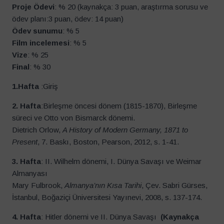
Proje Ödevi
: % 20 (kaynakça: 3 puan, araştırma sorusu ve
ödev planı:3 puan, ödev: 14 puan)
Ödev sunumu
: % 5
Film incelemesi
: % 5
Vize
: % 25
Final
: % 30
1.Hafta
:Giriş
2. Hafta
:Birleşme öncesi dönem (1815-1870), Birleşme
süreci ve Otto von Bismarck dönemi.
Dietrich Orlow,
A History of Modern Germany, 1871 to
Present
, 7. Baskı, Boston, Pearson, 2012, s. 1-41.
3. Hafta
: II. Wilhelm dönemi, I. Dünya Savaşı ve Weimar
Almanyası
Mary Fulbrook,
Almanya’nın Kısa Tarihi
, Çev. Sabri Gürses,
İstanbul, Boğaziçi Üniversitesi Yayınevi, 2008, s. 137-174.
4. Hafta
: Hitler dönemi ve II. Dünya Savaşı
(Kaynakça