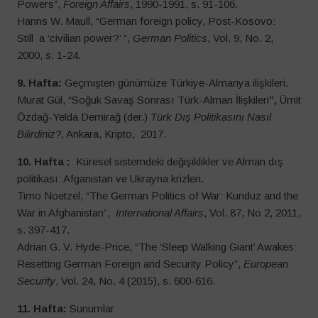
Powers”,
Foreign Affairs
, 1990-1991, s. 91-106.
Hanns W. Maull, “German foreign policy, Post-Kosovo:
Still a ‘civilian power?’ ”,
German Politics
, Vol. 9, No. 2,
2000, s. 1-24.
9. Hafta:
Geçmişten günümüze Türkiye-Almanya ilişkileri.
Murat Gül, “Soğuk Savaş Sonrası Türk-Alman İlişkileri
”,
Ümit
Özdağ-Yelda Demirağ (der.)
Türk Dış Politikasını Nasıl
Bilirdiniz?
, Ankara, Kripto, 2017.
10. Hafta :
Küresel sistemdeki değişiklikler ve Alman dış
politikası: Afganistan ve Ukrayna krizleri.
Timo Noetzel, “The German Politics of War: Kunduz and the
War in Afghanistan”,
International Affairs
, Vol. 87, No 2, 2011,
s. 397-417.
Adrian G. V. Hyde-Price, “The ‘Sleep Walking Giant’ Awakes:
Resetting German Foreign and Security Policy”,
European
Security
, Vol. 24, No. 4 (2015), s. 600-616.
11. Hafta:
Sunumlar