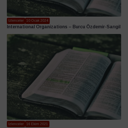
İzlenceler
10 Ocak 2024
International Organizations – Burcu Özdemir-Sarıgil
İzlenceler
16 Ekim 2021