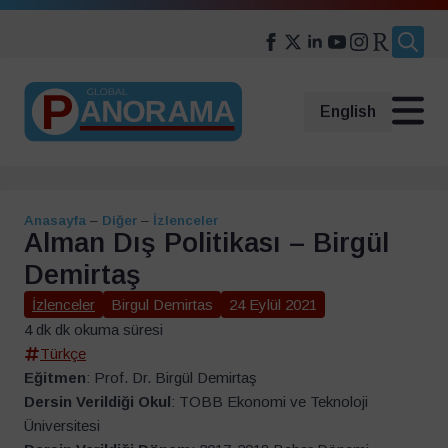
Search
for:
English
Anasayfa
–
Diğer
–
İzlenceler
Alman Dış Politikası – Birgül
Demirtaş
İzlenceler
Birgul Demirtas
24 Eylül 2021
4 dk dk okuma süresi
Türkçe
Eğitmen
: Prof. Dr. Birgül Demirtaş
Dersin Verildiği Okul
: TOBB Ekonomi ve Teknoloji
Üniversitesi