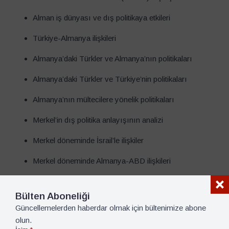
Alman iş dünyası ve dış politikaya etkileri
Türkiye-Almanya ilişkileri
Almanya’daki Türkler ve Almanya’nın politikaları
Almanya’daki Türkler ve Türkiye’nin politikaları
Almanya’nın mültecilere yönelik politikaları
Merkel’in dış politika anlayışının analizi
Merkel döneminde İsrail’le ilişkiler
Merkel döneminde Almanya-ABD ilişkileri
Almanya-Fransa ilişkileri
Bülten Aboneliği
Almanya-İngiltere ilişkileri
Güncellemelerden haberdar olmak için bültenimize abone
olun.
Almanya-Rusya ilişkileri