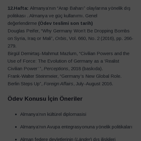
12.Hafta:
Almanya’nın “Arap Baharı” olaylarına yönelik dış
politikası . Almanya ve güç kullanımı. Genel
değerlendirme
(Ödev teslimi son tarih)
Douglas Peifer, “Why Germany Won’t Be Dropping Bombs
on Syria, Iraq or Mali”,
Orbis
, Vol. 660, No. 2 (2016), pp. 266-
279.
Birgül Demirtaş-Mahmut Mazlum, “Civilian Powers and the
Use of Force: The Evolution of Germany as a ‘Realist
Civilian Power’ ”,
Perceptions
, 2018 (baskıda).
Frank-Walter Steinmeier, “Germany’s New Global Role.
Berlin Steps Up”,
Foreign Affairs
, July-August 2016.
Ödev Konusu İçin Öneriler
Almanya’nın kültürel diplomasisi
Almanya’nın Avupa entegrasyonuna yönelik politikaları
Alman federe devletlerinin (
Länder
) dış ilişkileri