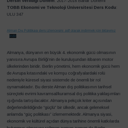
Dersin Verildiği Dönem
: 2017-2018 Bahar Dönemi
TOBB Ekonomi ve Teknoloji Üniversitesi Ders Kodu
:
ULU 347
Alman Dış Politikası ders izlencesini .pdf olarak indirmek için tıklayınız
İndir
Almanya, dünyanın en büyük 4. ekonomik gücü olmasının
yanısıra Avrupa Birliği’nin de kuruluşundan itibaren motor
ülkelerinden biridir. Berlin yönetimi, hem ekonomik gücü hem
de Avrupa kıtasındaki ve komşu coğrafyalardaki rolü
nedeniyle küresel siyasi sistemde de önemli bir rol
oynamaktadır. Bu derste Alman dış politikasının tarihsel
süreçteki evrimi kavramsal/kuramsal dış politika yaklaşımları
ışığında tartışılacaktır. Almanya pekçok kriter açısından
değerlendirildiğinde “güçlü” bir ülkedir, ancak geleneksel
anlamda “güç politikası” izlememektedir. Almanya siyasi,
ekonomik ve kültürel açıdan dünya tarihine önemli katkılarda
bulunmuş olmasına rağmen zaman zaman da Berlin