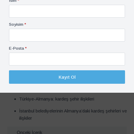
İsim
*
Almanya-İran ilişkileri
Konrad Adenauer dönemi dış politikası
Soyisim
*
Helmut Kohl dönemi dış politikası
Hans Dietrich Genscher dönemi dış politikası
E-Posta
*
Almanya ve 2003 Irak işgali
Almanya ve Suriye’deki iç savaş
Kayıt Ol
Almanya’da aşırı sağın yükselişi: Afd (Alternative für
Deutschland, Alternative for Germany)
Türkiye-Almanya: kardeş şehir ilişkileri
İstanbul belediyelerinin Almanya’daki kardeş şehirleri ve
ilişkiler
Önceki İçerik