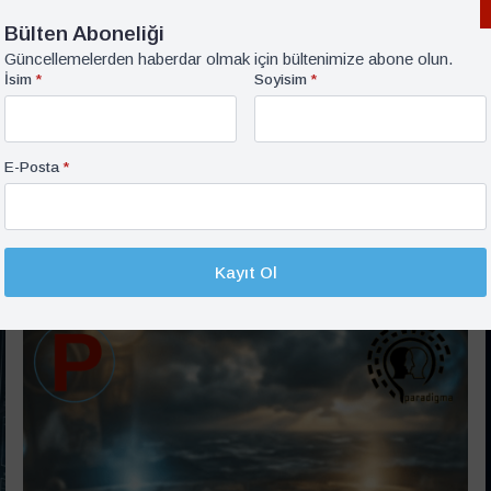
kitaplarda Türkiye’de adli
Bülten Aboneliği
zılmış bölümleri
Güncellemelerden haberdar olmak için bültenimize abone olun.
İsim
*
Soyisim
*
Sonraki İçerik
COP29: Ne Başarıldı ve Sıradaki Adımlar Neler?
– Bezen Balamir Coşkun ve Sezen Kaya
E-Posta
*
Sönmez
Kayıt Ol