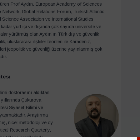
ürdüren Prof Aydın, European Academy of Sciences
 Network, Global Relations Forum, Turkish Atlantic
al Science Association ve International Studies
kadar yurt içi ve dışında çok sayıda üniversite ve
lar yürütmüş olan Aydın’ın Türk dış ve güvenlik
ik, uluslararası ilişkiler teorileri ile Karadeniz,
eri jeopolitik ve güvenliği üzerine yayınlanmış çok
dır.
itesi
limi doktorasını aldıktan
 yıllarında Çukurova
tesi Siyaset Bilimi ve
v yapmaktadır. Araştırma
anış, nicel metodoloji ve oy
itical Research Quarterly,
y Affairs dergilerinde