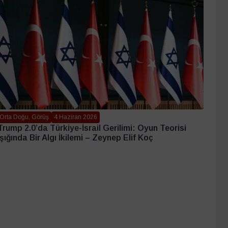
Orta Doğu, Görüş
4 Haziran 2026
Trump 2.0’da Türkiye-İsrail Gerilimi: Oyun Teorisi
Işığında Bir Algı İkilemi – Zeynep Elif Koç