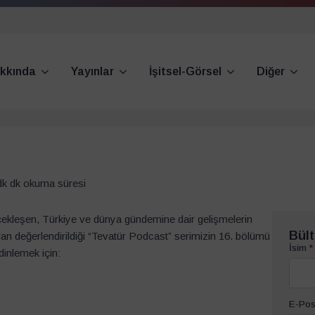
kkında
Yayınlar
İşitsel-Görsel
Diğer
dk dk okuma süresi
kleşen, Türkiye ve dünya gündemine dair gelişmelerin
Bült
an değerlendirildiği “Tevatür Podcast” serimizin 16. bölümü
İsim
*
dinlemek için:
E-Pos