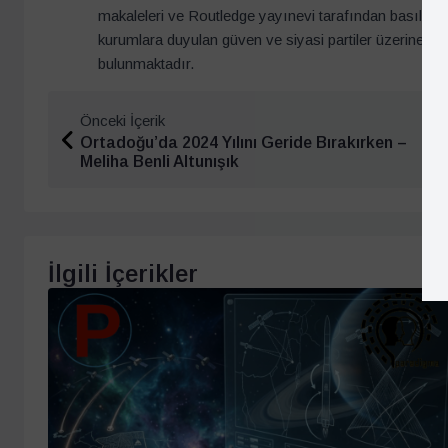
makaleleri ve Routledge yayınevi tarafından basılmış 
kurumlara duyulan güven ve siyasi partiler üzerine ya
bulunmaktadır.
Önceki İçerik
Ortadoğu’da 2024 Yılını Geride Bırakırken –
Meliha Benli Altunışık
İlgili İçerikler