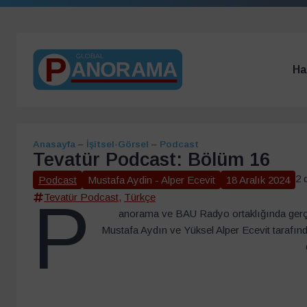
Ha
Anasayfa
–
İşitsel-Görsel
–
Podcast
Tevatür Podcast: Bölüm 16
2 
Podcast
Mustafa Aydin - Alper Ecevit
18 Aralık 2024
P
Tevatür Podcast
,
Türkçe
anorama ve BAU Radyo ortaklığında gerçe
Mustafa Aydın ve Yüksel Alper Ecevit tarafınd