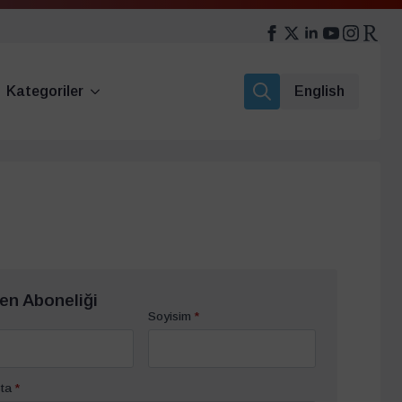
Kategoriler
English
Search
for:
en Aboneliği
Soyisim
*
ta
*