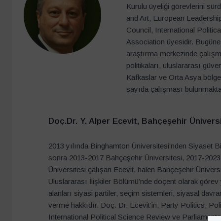
Kurulu üyeliği görevlerini s
and Art, European Leadership
Council, International Politic
Association üyesidir. Bugüne 
araştırma merkezinde çalışma
politikaları, uluslararası güvenl
Kafkaslar ve Orta Asya bölgel
sayıda çalışması bulunmakta
Doç.Dr. Y. Alper Ecevit, Bahçeşehir Ünivers
2013 yılında Binghamton Üniversitesi’nden Siyaset Bi
sonra 2013-2017 Bahçeşehir Üniversitesi, 2017-2023
Üniversitesi çalışan Ecevit, halen Bahçeşehir Üniversi
Uluslararası İlişkiler Bölümü’nde doçent olarak göre
alanları siyasi partiler, seçim sistemleri, siyasal davr
verme hakkıdır. Doç. Dr. Ecevit’in, Party Politics, Pol
International Political Science Review ve Parliamentar