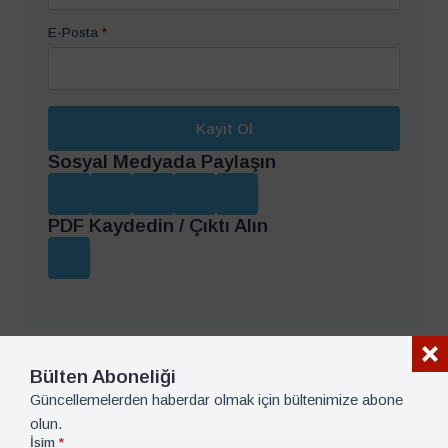
E-Posta
*
Kayıt Ol
Sosyal Medyada Paylaşın
PDF Kaydedin / Çıktı Alın
Bülten Aboneliği
Güncellemelerden haberdar olmak için bültenimize abone
İlgili İçerikler
olun.
İsim
*