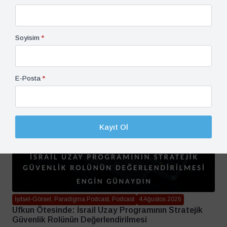
Soyisim
*
E-Posta
*
Kayıt Ol
İşitsel-Görsel, Paradigma Podcast, Podcast
4 Ağustos 2026
Ufkun Ötesinde: İsrail Uzay Programının Stratejik
Güvenlik Rolünün Değerlendirilmesi