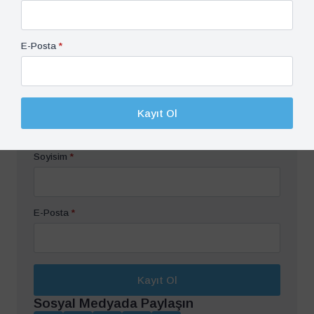
İçinde Güney Kıbrıs Rum Yönetimi ile İlişkileri –
S. Gülden Ayman
Sonraki İçerik
E-Posta
*
Tevatür Podcast: Bölüm 37
Bülten Aboneliği
İsim
*
Kayıt Ol
Soyisim
*
E-Posta
*
Kayıt Ol
Sosyal Medyada Paylaşın