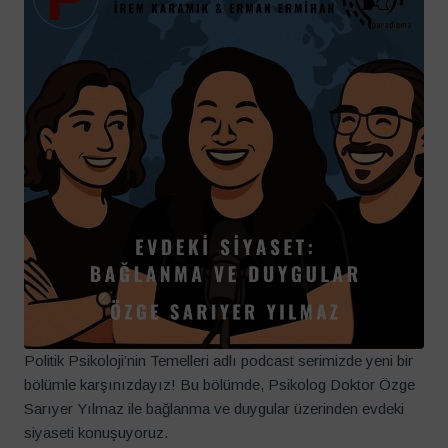
Politik Psikoloji’nin Temelleri adlı podcast serimizde yeni bir
bölümle karşınızdayız! Bu bölümde, Psikolog Doktor Özge
Sarıyer Yılmaz ile bağlanma ve duygular üzerinden evdeki
siyaseti konuşuyoruz.