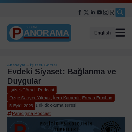
Search
for:
English
Anasayfa
–
İşitsel-Görsel
Evdeki Siyaset: Bağlanma ve
Duygular
İşitsel-Görsel
,
Podcast
Özge Sarıyer Yılmaz
,
İrem Karamık
,
Erman Ermihan
1 dk dk okuma süresi
5 Eylül 2025
Paradigma Podcast