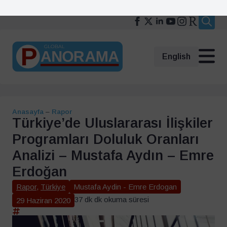
Search
for:
English
Anasayfa
–
Rapor
Türkiye’de Uluslararası İlişkiler
Programları Doluluk Oranları
Analizi – Mustafa Aydın – Emre
Erdoğan
Rapor
,
Türkiye
Mustafa Aydin - Emre Erdogan
37 dk dk okuma süresi
29 Haziran 2020