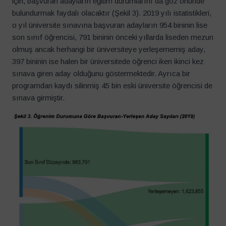
için, başvuran adayların eğitim durumlarını da göz önünde
bulundurmak faydalı olacaktır (Şekil 3). 2019 yılı istatistikleri,
o yıl üniversite sınavına başvuran adayların 954 bininin lise
son sınıf öğrencisi, 791 bininin önceki yıllarda liseden mezun
olmuş ancak herhangi bir üniversiteye yerleşememiş aday,
397 bininin ise halen bir üniversitede öğrenci iken ikinci kez
sınava giren aday olduğunu göstermektedir. Ayrıca bir
programdan kaydı silinmiş 45 bin eski üniversite öğrencisi de
sınava girmiştir.