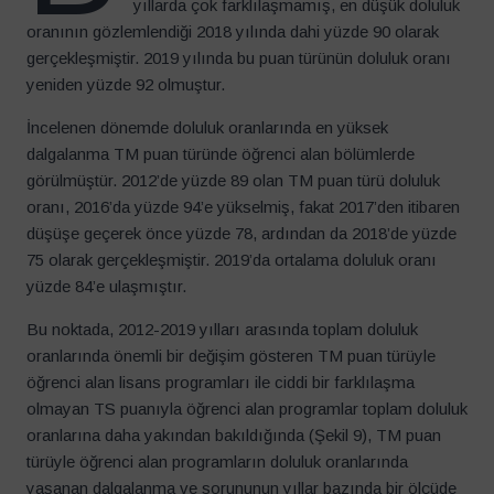
yıllarda çok farklılaşmamış, en düşük doluluk
oranının gözlemlendiği 2018 yılında dahi yüzde 90 olarak
gerçekleşmiştir. 2019 yılında bu puan türünün doluluk oranı
yeniden yüzde 92 olmuştur.
İncelenen dönemde doluluk oranlarında en yüksek
dalgalanma TM puan türünde öğrenci alan bölümlerde
görülmüştür. 2012’de yüzde 89 olan TM puan türü doluluk
oranı, 2016’da yüzde 94’e yükselmiş, fakat 2017’den itibaren
düşüşe geçerek önce yüzde 78, ardından da 2018’de yüzde
75 olarak gerçekleşmiştir. 2019’da ortalama doluluk oranı
yüzde 84’e ulaşmıştır.
Bu noktada, 2012-2019 yılları arasında toplam doluluk
oranlarında önemli bir değişim gösteren TM puan türüyle
öğrenci alan lisans programları ile ciddi bir farklılaşma
olmayan TS puanıyla öğrenci alan programlar toplam doluluk
oranlarına daha yakından bakıldığında (Şekil 9), TM puan
türüyle öğrenci alan programların doluluk oranlarında
yaşanan dalgalanma ve sorununun yıllar bazında bir ölçüde