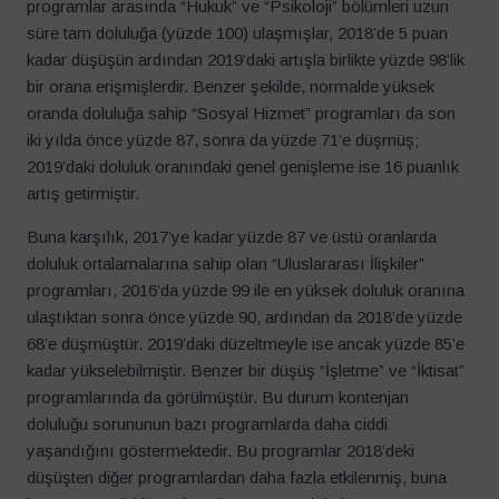
programlar arasında “Hukuk” ve “Psikoloji” bölümleri uzun
süre tam doluluğa (yüzde 100) ulaşmışlar, 2018’de 5 puan
kadar düşüşün ardından 2019’daki artışla birlikte yüzde 98’lik
bir orana erişmişlerdir. Benzer şekilde, normalde yüksek
oranda doluluğa sahip “Sosyal Hizmet” programları da son
iki yılda önce yüzde 87, sonra da yüzde 71’e düşmüş;
2019’daki doluluk oranındaki genel genişleme ise 16 puanlık
artış getirmiştir.
Buna karşılık, 2017’ye kadar yüzde 87 ve üstü oranlarda
doluluk ortalamalarına sahip olan “Uluslararası İlişkiler”
programları, 2016’da yüzde 99 ile en yüksek doluluk oranına
ulaştıktan sonra önce yüzde 90, ardından da 2018’de yüzde
68’e düşmüştür. 2019’daki düzeltmeyle ise ancak yüzde 85’e
kadar yükselebilmiştir. Benzer bir düşüş “İşletme” ve “İktisat”
programlarında da görülmüştür. Bu durum kontenjan
doluluğu sorununun bazı programlarda daha ciddi
yaşandığını göstermektedir. Bu programlar 2018’deki
düşüşten diğer programlardan daha fazla etkilenmiş, buna