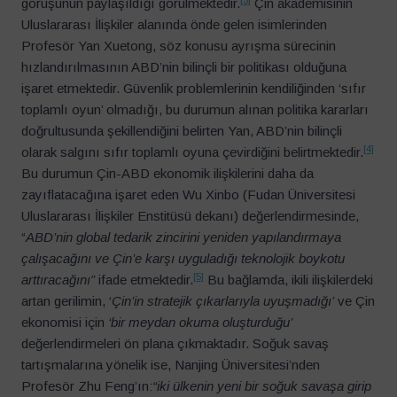
görüşünün paylaşıldığı görülmektedir.
Çin akademisinin
Uluslararası İlişkiler alanında önde gelen isimlerinden
Profesör Yan Xuetong, söz konusu ayrışma sürecinin
hızlandırılmasının ABD’nin bilinçli bir politikası olduğuna
işaret etmektedir. Güvenlik problemlerinin kendiliğinden ‘sıfır
toplamlı oyun’ olmadığı, bu durumun alınan politika kararları
doğrultusunda şekillendiğini belirten Yan, ABD’nin bilinçli
[4]
olarak salgını sıfır toplamlı oyuna çevirdiğini belirtmektedir.
Bu durumun Çin-ABD ekonomik ilişkilerini daha da
zayıflatacağına işaret eden Wu Xinbo (Fudan Üniversitesi
Uluslararası İlişkiler Enstitüsü dekanı) değerlendirmesinde,
“
ABD’nin global tedarik zincirini yeniden yapılandırmaya
çalışacağını ve Çin’e karşı uyguladığı teknolojik boykotu
[5]
arttıracağını”
ifade etmektedir.
Bu bağlamda, ikili ilişkilerdeki
artan gerilimin, ‘
Çin’in stratejik çıkarlarıyla uyuşmadığı’
ve Çin
ekonomisi için
‘bir meydan okuma oluşturduğu’
değerlendirmeleri ön plana çıkmaktadır. Soğuk savaş
tartışmalarına yönelik ise, Nanjing Üniversitesi’nden
Profesör Zhu Feng’ın:
“iki ülkenin yeni bir soğuk savaşa girip