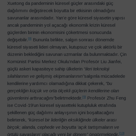
Xuetong da pandeminin küresel güçler arasındaki güç
dağılımını değiştirecek boyutta bir etkisinin olmadığını
savunanlar arasındadır. Yan’e göre küresel siyasetin yapısı
ancak pandeminin yol açacağı ekonomik krizin küresel
güçlerden birinin ekonomisini çökertmesi sonucunda
[8]
değişebilir.
Bununla birlikte, salgın sonrası dönemde
küresel siyaseti lideri olmayan, kutupsuz ve çok aktörlü bir
düzenin beklediğini savunan uzmanlar da bulunmaktadır. Çin
Komünist Partisi Merkez Okulu’ndan Profesör Liu Jianfei,
güçlü askeri kapasiteye sahip ülkelerin
“ileri teknoloji
silahlarının ve gelişmiş ekipmanlarının”
salgınla mücadelede
kendilerine yardımcı olamadığına dikkat çekerek,
“bu
gerçekliğin küçük ve orta ölçekli güçlerin kendilerine olan
[9]
güvenlerini arttıracağını”
belirtmektedir.
Profesör Zhu Feng
ise Covid-19’un küresel siyasetteki kutupluluk etrafında
şekillenen güç dağılımı anlayışının içini boşaltacağını
belirterek,
“küresel bir liderliğin eksikliğinde ülkeler arası
birçok; alanda, cephede ve boyutta ‘açık tartışmaların ve
[10]
örtülü savaşların’ olacağı yeni bir dönem”
öngörmektedir.