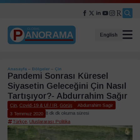
Search
for:
English
Anasayfa
–
Bölgeler
–
Çin
Pandemi Sonrası Küresel
Siyasetin Geleceğini Çin Nasıl
Tartışıyor?- Abdurrahim Sağır
Çin
,
Covid-19 & Uİ / IR
,
Görüş
Abdurrahim Sagir
8 dk dk okuma süresi
3 Temmuz 2020
Türkçe
,
Uluslararası Politika