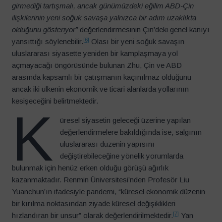
girmediği tartışmalı, ancak günümüzdeki eğilim ABD-Çin
ilişkilerinin yeni soğuk savaşa yalnızca bir adım uzaklıkta
olduğunu gösteriyor”
değerlendirmesinin Çin’deki genel kanıyı
[6]
yansıttığı söylenebilir.
Olası bir yeni soğuk savaşın
uluslararası siyasette yeniden bir kamplaşmaya yol
açmayacağı öngörüsünde bulunan Zhu, Çin ve ABD
arasında kapsamlı bir çatışmanın kaçınılmaz olduğunu
ancak iki ülkenin ekonomik ve ticari alanlarda yollarının
kesişeceğini belirtmektedir.
K
üresel siyasetin geleceği üzerine yapılan
değerlendirmelere bakıldığında ise, salgının
uluslararası düzenin yapısını
değiştirebileceğine yönelik yorumlarda
bulunmak için henüz erken olduğu görüşü ağırlık
kazanmaktadır. Renmin Üniversitesi’nden Profesör Liu
Yuanchun’ın ifadesiyle pandemi, “küresel ekonomik düzenin
bir kırılma noktasından ziyade küresel değişiklikleri
[7]
hızlandıran bir unsur” olarak değerlendirilmektedir.
Yan