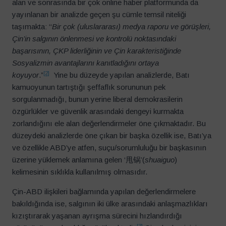
alan ve sonrasında bir çok online haber platformunda da
yayınlanan bir analizde geçen şu cümle temsil niteliği
taşımakta: ‘‘
Bir çok (uluslararası) medya raporu ve görüşleri,
Çin’in salgının önlenmesi ve kontrolü noktasındaki
başarısının, ÇKP liderliğinin ve Çin karakteristiğinde
Sosyalizmin avantajlarını kanıtladığını ortaya
[2]
koyuyor
.”
Yine bu düzeyde yapılan analizlerde, Batı
kamuoyunun tartıştığı şeffaflık sorununun pek
sorgulanmadığı, bunun yerine liberal demokrasilerin
özgürlükler ve güvenlik arasındaki dengeyi kurmakta
zorlandığını ele alan değerlendirmeler öne çıkmaktadır. Bu
düzeydeki analizlerde öne çıkan bir başka özellik ise, Batı’ya
ve özellikle ABD’ye atfen, suçu/sorumluluğu bir başkasının
üzerine yüklemek anlamına gelen ‘甩锅’(
shuaiguo
)
kelimesinin sıklıkla kullanılmış olmasıdır.
Çin-ABD ilişkileri bağlamında yapılan değerlendirmelere
bakıldığında ise, salgının iki ülke arasındaki anlaşmazlıkları
kızıştırarak yaşanan ayrışma sürecini hızlandırdığı
[3]