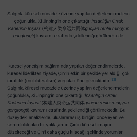
Salgınla küresel mücadele üzerine yapılan değerlendirmelerin
çoğunlukla, Xi Jinping’in öne çıkarttığı ‘
İnsanlığın Ortak
Kaderinin İnşası’
(构建人类命运共同体
guojian renlei mingyun
gongtongti
) kavramı etrafında şekillendiği görülmektedir.
Küresel yönetişim bağlamında yapılan değerlendirmelerde,
küresel liderlikten ziyade, Çin’in etkin bir şekilde yer aldığı çok
[13]
taraflılık (multilateralism) vurguları öne çıkmaktadır.
Salgınla küresel mücadele üzerine yapılan değerlendirmelerin
çoğunlukla, Xi Jinping’in öne çıkarttığı ‘
İnsanlığın Ortak
Kaderinin İnşası’
(构建人类命运共同体
guojian renlei mingyun
gongtongti
) kavramı etrafında şekillendiği görülmektedir. Bu
düzeydeki analizlerde, uluslararası iş birliğini önceleyen ve
sorumluluk alan bir yaklaşımın Çin’in küresel imajını
düzelteceği ve Çin’i daha güçlü kılacağı şeklinde yorumlar