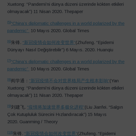
Xuetong: “Pandemi’ni dünya düzeni üzerinde kökten etkileri
olmayacak”) 11 Nisan 2020. Thepaper
[5]
“China’s diplomatic challenges in a world polarized by the
pandemic”
10 Mayıs 2020. Global Times
[6]
朱锋.
“新冠疫情会如何改变世界”
(Zhufeng. “Epidemi
Dünyayı Nasıl Değiştirebilir”) 6 Mayıs. 2020. Huanqiu
[7]
“China’s diplomatic challenges in a world polarized by the
pandemic”
10 Mayıs 2020. Global Times
[8]
阎学通：
”新冠疫情不会对世界格局产生根本影响”
(Yan
Xuetong: “Pandemi’ni dünya düzeni üzerinde kökten etkileri
olmayacak”) 11 Nisan 2020. Thepaper
[9]
刘建飞.
“疫情将加速世界多极化进程”
(Liu Jianfei. “Salgın
Çok Kutupluluk Sürecini Hızlandıracak”) 15 Mayıs
2020. Guanming / Theory
[10]
朱锋.
“新冠疫情会如何改变世界”
(Zhufeng. “Epidemi