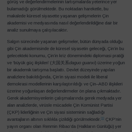
görüş ve değerlendirmelerinin tartışmalarda yeterince yer
bulamadığı görülmektedir. Bu noktadan hareketle, bu
makalede küresel siyasette yaşanan gelişmelerin Çin
akademisi ve medyasında nasıl değerlendirildiğine dair bir
analiz sunulmaya çalışılacaktır.
Salgın sürecinde yaşanan gelişmeler, bütün dünyada olduğu
gibi Çin akademisinde de küresel siyasetin geleceği, Çin’in bu
gelecekteki konumu, Çin’in kriz dönemindeki diplomasi pratiği
ve ‘büyük güç ilişkileri’ (大国关系
daguo guanxi
) üzerine yoğun
bir akademik tartışma başlattı. Devlet düzeyinde yapılan
analizlere bakıldığında, Çin’in siyasi modeli ile liberal
demokrasi modellerinin karşılaştırıldığı ve Çin–ABD ilişkileri
üzerine yoğunlaşan değerlendirmeler ön plana çıkmaktadır.
Gerek akademisyenlerin çalışmalarında gerek medyada yer
alan analizlerde, virüsle mücadele Çin Komünist Partisi
(ÇKP) liderliğinin ve Çin siyasi sisteminin sağladığı
[1]
avantajların altının sıklıkla çizildiği görülmektedir.
ÇKP’nin
yayın organı olan Renmin Ribao’da (Halkların Günlüğü) yer