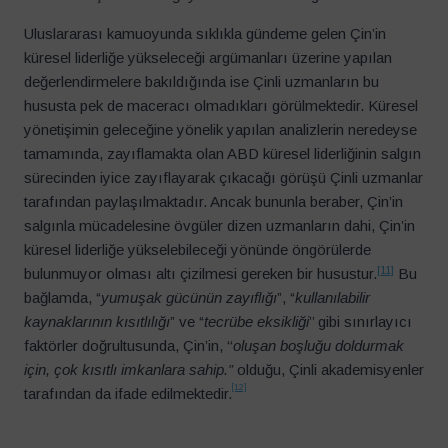
Uluslararası kamuoyunda sıklıkla gündeme gelen Çin’in
küresel liderliğe yükseleceği argümanları üzerine yapılan
değerlendirmelere bakıldığında ise Çinli uzmanların bu
hususta pek de maceracı olmadıkları görülmektedir. Küresel
yönetişimin geleceğine yönelik yapılan analizlerin neredeyse
tamamında, zayıflamakta olan ABD küresel liderliğinin salgın
sürecinden iyice zayıflayarak çıkacağı görüşü Çinli uzmanlar
tarafından paylaşılmaktadır. Ancak bununla beraber, Çin’in
salgınla mücadelesine övgüler dizen uzmanların dahi, Çin’in
küresel liderliğe yükselebileceği yönünde öngörülerde
[11]
bulunmuyor olması altı çizilmesi gereken bir husustur.
Bu
bağlamda, “
yumuşak gücünün zayıflığı
”, “
kullanılabilir
kaynaklarının kısıtlılığı
” ve “
tecrübe eksikliği
’’ gibi sınırlayıcı
faktörler doğrultusunda, Çin’in, ‘‘
oluşan boşluğu doldurmak
için, çok kısıtlı imkanlara sahip.”
olduğu, Çinli akademisyenler
[12]
tarafından da ifade edilmektedir.