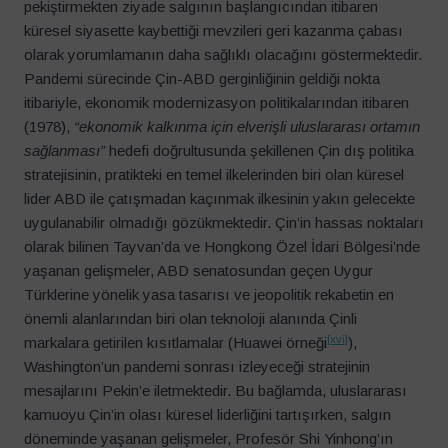
pekiştirmekten ziyade salgının başlangıcından itibaren
küresel siyasette kaybettiği mevzileri geri kazanma çabası
olarak yorumlamanın daha sağlıklı olacağını göstermektedir.
Pandemi sürecinde Çin-ABD gerginliğinin geldiği nokta
itibariyle, ekonomik modernizasyon politikalarından itibaren
(1978),
“ekonomik kalkınma için elverişli uluslararası ortamın
sağlanması”
hedefi doğrultusunda şekillenen Çin dış politika
stratejisinin, pratikteki en temel ilkelerinden biri olan küresel
lider ABD ile çatışmadan kaçınmak ilkesinin yakın gelecekte
uygulanabilir olmadığı gözükmektedir. Çin’in hassas noktaları
olarak bilinen Tayvan’da ve Hongkong Özel İdari Bölgesi’nde
yaşanan gelişmeler, ABD senatosundan geçen Uygur
Türklerine yönelik yasa tasarısı ve jeopolitik rekabetin en
önemli alanlarından biri olan teknoloji alanında Çinli
[xvi]
markalara getirilen kısıtlamalar (Huawei örneği
),
Washington’un pandemi sonrası izleyeceği stratejinin
mesajlarını Pekin’e iletmektedir. Bu bağlamda, uluslararası
kamuoyu Çin’in olası küresel liderliğini tartışırken, salgın
döneminde yaşanan gelişmeler, Profesör Shi Yinhong’ın