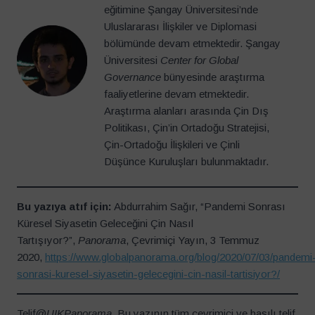
eğitimine Şangay Üniversitesi’nde
Uluslararası İlişkiler ve Diplomasi
bölümünde devam etmektedir. Şangay
Üniversitesi
Center for Global
Governance
bünyesinde araştırma
faaliyetlerine devam etmektedir.
Araştırma alanları arasında Çin Dış
Politikası, Çin’in Ortadoğu Stratejisi,
Çin-Ortadoğu İlişkileri ve Çinli
Düşünce Kuruluşları bulunmaktadır.
Bu yazıya atıf için:
Abdurrahim Sağır, “Pandemi Sonrası
Küresel Siyasetin Geleceğini Çin Nasıl
Tartışıyor?”,
Panorama
, Çevrimiçi Yayın, 3 Temmuz
2020,
https://www.globalpanorama.org/blog/2020/07/03/pandemi
sonrasi-kuresel-siyasetin-gelecegini-cin-nasil-tartisiyor?/
Telif@
UIKPanorama
. Bu yazının tüm çevrimiçi ve basılı telif