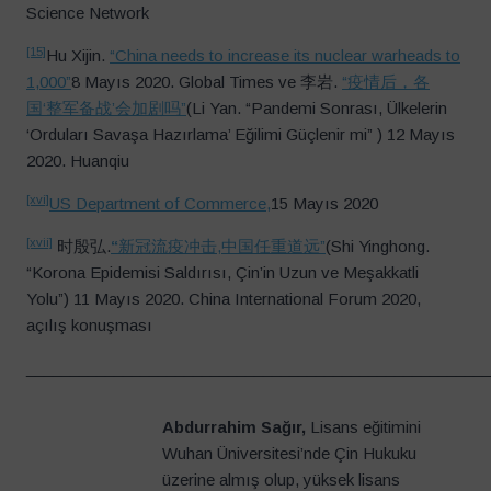
Science Network
[15]
Hu Xijin.
“China needs to increase its nuclear warheads to
1,000”
8 Mayıs 2020. Global Times ve 李岩.
“疫情后，各
国‘整军备战’会加剧吗”
(Li Yan. “Pandemi Sonrası, Ülkelerin
‘Orduları Savaşa Hazırlama’ Eğilimi Güçlenir mi” ) 12 Mayıs
2020. Huanqiu
[xvi]
US Department of Commerce,
15 Mayıs 2020
[xvii]
时殷弘.
“
新冠流疫冲击,中国任重道远”
(Shi Yinghong.
“Korona Epidemisi Saldırısı, Çin’in Uzun ve Meşakkatli
Yolu”) 11 Mayıs 2020. China International Forum 2020,
açılış konuşması
____________________________________________________
Abdurrahim Sağır,
Lisans eğitimini
Wuhan Üniversitesi’nde Çin Hukuku
üzerine almış olup, yüksek lisans