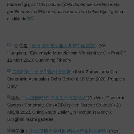
ifade ettiği gibi: “
Çin’i önümüzdeki dönemde, nerdeyse eşi
görülmemiş sertlikte meydan okumaların beklediğini
” gösterir
[xvii]
niteliktedir.
[1]
谢红星.
“疫情防控的治理大考与中国实践”
(Xie
Hongxing. “Epidemiyle Mücadelenin Yönetimi ve Çin Pratiği”)
12 Mart 2020. Guanming / theory
[2]
“关键时刻，更见中国制度优势”
(Kritik Zamanlarda Çin
Sisteminin Avantajları Daha Belirgin) 10 Mart 2020. People’s
Daily
[3]
达巍.
“ ‘后疫情时代’ 中美关系何去何从”
(Da Wei “Pandemi
Sonrası Dönemde, Çin-ABD İlişkileri Nereye Gidecek”) 28
Mayis 2020. China Youth Daily*Çin Komünist Gençlik
Birliği’nin resmi gazetesi
[4]
阎学通：
”新冠疫情不会对世界格局产生根本影响”
(Yan