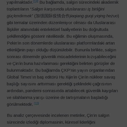
[14]
yapılmaktadır.
Bu bağlamda, salgın sürecindeki akademik
toplantıların “
Salgın karşısında uluslararası iş birliğini
güçlendirmek
” (加强国际疫情合作
jiaqiang guoji yiqing hezuo
)
gibi temalar üzerinden düzenleniyor olması da Uluslararası
İlişkiler alanındaki entelektüel faaliyetlerin bu doğrultuda
şekillendiğini gösterir niteliktedir. Bu eğilimin oluşmasında,
Pekin’in son dönemlerde uluslararası platformlardaki artan
etkinliğinin payı olduğu düşünülebilir. Bununla birlikte, salgın
sonrası dönemde güvenlik mücadelelerinin kızışabileceğini
ve Çin’in buna hazırlanması gerektiğini belirten görüşler de
bulunmaktadır. Bu bağlamda ÇKP’nin yayın organlarından
Global Times’ın baş editörü Hu Xijin’in Çin’in nükleer savaş
başlığı sayısını arttırması gerektiği şeklindeki çağrısının
ardından, pandemi sonrasında artabilecek güvenlik kaygıları
ve silahlanma yarışı üzerine de tartışmaların başladığı
[15]
görülmektedir.
Bu analiz çerçevesinde incelenen metinler, Çin’in salgın
sürecinde izlediği diplomasinin, küresel liderliğini