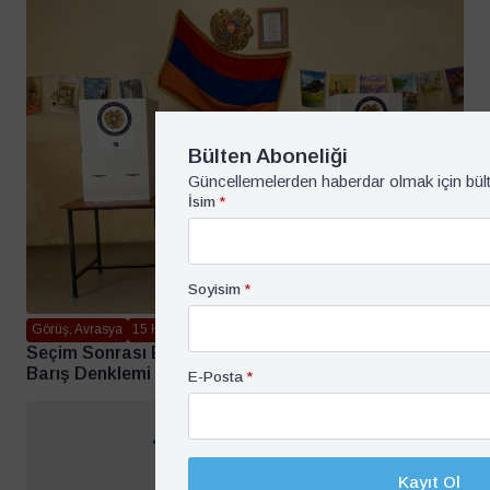
Bülten Aboneliği
Güncellemelerden haberdar olmak için bül
İsim
*
Soyisim
*
Görüş, Avrasya
15 Haziran 2026
Seçim Sonrası Ermenistan: Batı, Rusya ve Bölgesel
Barış Denklemi – Barçın Yinanç
E-Posta
*
Kayıt Ol