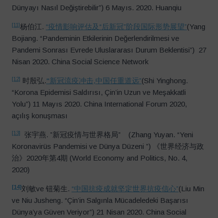
Dünyayı Nasıl Değiştirebilir”) 6 Mayıs. 2020. Huanqiu
[11]
杨伯江.
“疫情影响评估及“后新冠”阶段国际形势展望”
(Yang
Bojiang. “Pandeminin Etkilerinin Değerlendirilmesi ve
Pandemi Sonrası Evrede Uluslararası Durum Beklentisi”)
27
Nisan 2020. China Social Science Network
[12]
时殷弘.
“
新冠流疫冲击,中国任重道远”
(Shi Yinghong.
“Korona Epidemisi Saldırısı, Çin’in Uzun ve Meşakkatli
Yolu”) 11 Mayıs 2020. China International Forum 2020,
açılış konuşması
[13]
张宇燕. ”新冠疫情与世界格局” (Zhang Yuyan. “Yeni
Koronavirüs Pandemisi ve Dünya Düzeni ”) 《世界经济与政
治》2020年第4期 (World Economy and Politics, No. 4,
2020)
[14]
刘敏ve 钮菊生.
“中国抗疫成就坚定世界抗疫信心”
(Liu Min
ve Niu Jusheng. “Çin’in Salgınla Mücadeledeki Başarısı
Dünya’ya Güven Veriyor”) 21 Nisan 2020. China Social