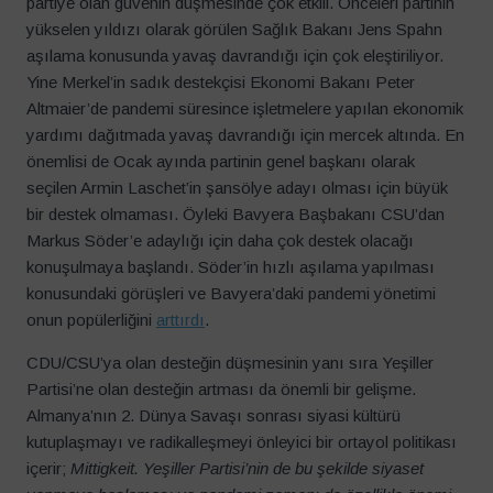
partiye olan güvenin düşmesinde çok etkili. Önceleri partinin
yükselen yıldızı olarak görülen Sağlık Bakanı Jens Spahn
aşılama konusunda yavaş davrandığı için çok eleştiriliyor.
Yine Merkel’in sadık destekçisi Ekonomi Bakanı Peter
Altmaier’de pandemi süresince işletmelere yapılan ekonomik
yardımı dağıtmada yavaş davrandığı için mercek altında. En
önemlisi de Ocak ayında partinin genel başkanı olarak
seçilen Armin Laschet’in şansölye adayı olması için büyük
bir destek olmaması. Öyleki Bavyera Başbakanı CSU’dan
Markus Söder’e adaylığı için daha çok destek olacağı
konuşulmaya başlandı. Söder’in hızlı aşılama yapılması
konusundaki görüşleri ve Bavyera’daki pandemi yönetimi
onun popülerliğini
arttırdı
.
CDU/CSU’ya olan desteğin düşmesinin yanı sıra Yeşiller
Partisi’ne olan desteğin artması da önemli bir gelişme.
Almanya’nın 2. Dünya Savaşı sonrası siyasi kültürü
kutuplaşmayı ve radikalleşmeyi önleyici bir ortayol politikası
içerir;
Mittigkeit. Yeşiller Partisi’nin de bu şekilde siyaset