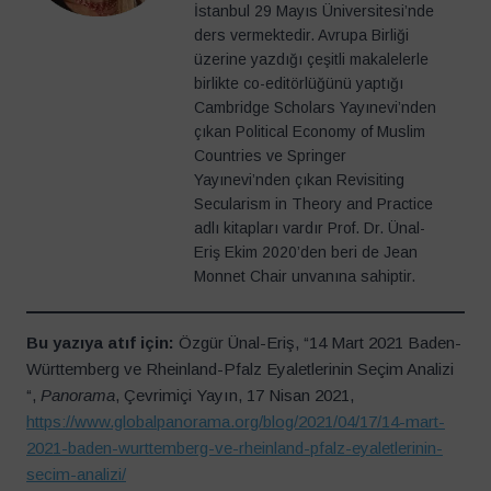
İstanbul 29 Mayıs Üniversitesi’nde
ders vermektedir. Avrupa Birliği
üzerine yazdığı çeşitli makalelerle
birlikte co-editörlüğünü yaptığı
Cambridge Scholars Yayınevi’nden
çıkan Political Economy of Muslim
Countries ve Springer
Yayınevi’nden çıkan Revisiting
Secularism in Theory and Practice
adlı kitapları vardır Prof. Dr. Ünal-
Eriş Ekim 2020’den beri de Jean
Monnet Chair unvanına sahiptir.
Bu yazıya atıf için:
Özgür Ünal-Eriş, “14 Mart 2021 Baden-
Württemberg ve Rheinland-Pfalz Eyaletlerinin Seçim Analizi
“,
Panorama
, Çevrimiçi Yayın, 17 Nisan 2021,
https://www.globalpanorama.org/blog/2021/04/17/14-mart-
2021-baden-wurttemberg-ve-rheinland-pfalz-eyaletlerinin-
secim-analizi/