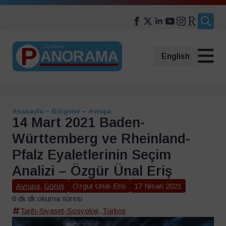
Search
for:
English
Anasayfa
–
Bölgeler
–
Avrupa
14 Mart 2021 Baden-
Württemberg ve Rheinland-
Pfalz Eyaletlerinin Seçim
Analizi – Özgür Ünal Eriş
Avrupa
,
Görüş
Ozgur Unal-Eris
17 Nisan 2021
6 dk dk okuma süresi
Tarih-Siyaset-Sosyoloji
,
Türkçe