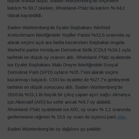
büyük oranda düştü. Baden-Württemberg’de seçimlere
katılım % 63,7 olurken, Rheinland-Pfalz’da katılım % 64,1
olarak kaydedildi.
Baden-Württemberg’de Eyalet Başbakanı Winfried
Kretschmann liderliğindeki Yeşiller Partisi %32.6 oranında oy
alarak seçimi açık ara farkla kazanırken Başbakan Angela
Merkel’in partisi Hıristiyan Demokrat Birlik (CDU) %24.1 oyla
tarihteki en düşük oy oranını aldı. Rheinland-Pfalz eyaletinde
ise Eyalet Başbakanı Malu Dreyer liderliğindeki Sosyal
Demokrat Parti (SPD) oyların %35.7’sini alarak seçimi
kazanmayı başardı. CDU bu eyalette de %27.7’e gerileyerek
tarihinin en düşük sonucunu aldı. Baden-Württemberg’de
2016’da %15,1 ile büyük bir çıkış yapan aşırı sağcı Almanya
için Alternatif (AfD) bu sefer ancak %9,7 oy alabildi.
Rheinland-Pfalz eyaletinde ise AfD, oy oranı % 2,1 oranında
gerilemesine rağmen % 10.5 oy oranı ile üçüncü parti
oldu
.
Baden Württemberg’de oy dağılımı şu şekilde: