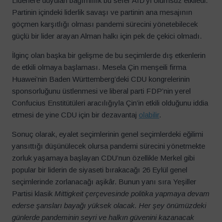
Liderlere duyulan bağımlılık bu sefer AfD’yi olumsuz etkiledi.
Partinin içindeki liderlik savaşı ve partinin ana mesajının
göçmen karşıtlığı olması pandemi sürecini yönetebilecek
güçlü bir lider arayan Alman halkı için pek de çekici olmadı.
İlginç olan başka bir gelişme de bu seçimlerde dış etkenlerin
de etkili olmaya başlaması. Mesela Çin menşeili firma
Huawei’nin Baden Württemberg’deki CDU kongrelerinin
sponsorluğunu üstlenmesi ve liberal parti FDP’nin yerel
Confucius Enstitütüleri aracılığıyla Çin’in etkili olduğunu iddia
etmesi de yine CDU için bir dezavantaj
olabilir
.
Sonuç olarak, eyalet seçimlerinin genel seçimlerdeki eğilimi
yansıttığı düşünülecek olursa pandemi sürecini yönetmekte
zorluk yaşamaya başlayan CDU’nun özellikle Merkel gibi
popular bir liderin de siyaseti bırakacağı 26 Eylül genel
seçimlerinde zorlanacağı aşikâr. Bunun yanı sıra Yeşiller
Partisi klasik
Mittigkeit çerçevesinde politika yapmaya devam
ederse şansları bayağı yüksek olacak. Her şey önümüzdeki
günlerde pandeminin seyri ve halkın güvenini kazanacak