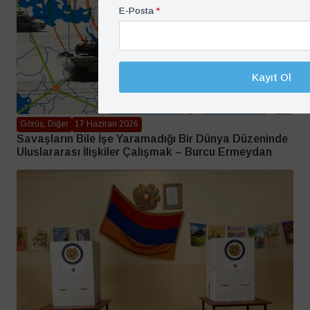
E-Posta
*
Kayıt Ol
Görüş, Diğer
17 Haziran 2026
Savaşların Bile İşe Yaramadığı Bir Dünya Düzeninde
Uluslararası İlişkiler Çalışmak – Burcu Ermeydan