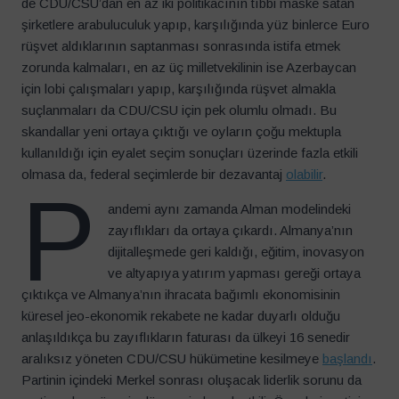
de CDU/CSU’dan en az iki politikacının tıbbi maske satan
şirketlere arabuluculuk yapıp, karşılığında yüz binlerce Euro
rüşvet aldıklarının saptanması sonrasında istifa etmek
zorunda kalmaları, en az üç milletvekilinin ise Azerbaycan
için lobi çalışmaları yapıp, karşılığında rüşvet almakla
suçlanmaları da CDU/CSU için pek olumlu olmadı. Bu
skandallar yeni ortaya çıktığı ve oyların çoğu mektupla
kullanıldığı için eyalet seçim sonuçları üzerinde fazla etkili
olmasa da, federal seçimlerde bir dezavantaj
olabilir
.
P
andemi aynı zamanda Alman modelindeki
zayıflıkları da ortaya çıkardı. Almanya’nın
dijitalleşmede geri kaldığı, eğitim, inovasyon
ve altyapıya yatırım yapması gereği ortaya
çıktıkça ve Almanya’nın ihracata bağımlı ekonomisinin
küresel jeo-ekonomik rekabete ne kadar duyarlı olduğu
anlaşıldıkça bu zayıflıkların faturası da ülkeyi 16 senedir
aralıksız yöneten CDU/CSU hükümetine kesilmeye
başlandı
.
Partinin içindeki Merkel sonrası oluşacak liderlik sorunu da