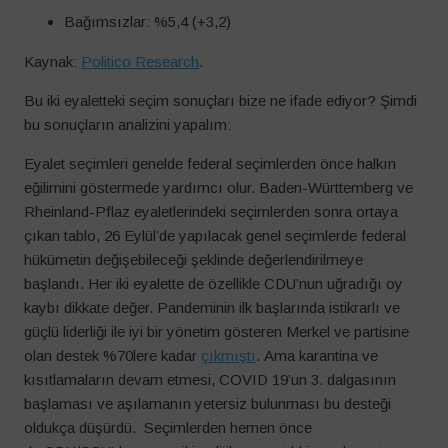
Bağımsızlar: %5,4 (+3,2)
Kaynak:
Politico Research
.
Bu iki eyaletteki seçim sonuçları bize ne ifade ediyor? Şimdi
bu sonuçların analizini yapalım:
Eyalet seçimleri genelde federal seçimlerden önce halkın
eğilimini göstermede yardımcı olur. Baden-Württemberg ve
Rheinland-Pflaz eyaletlerindeki seçimlerden sonra ortaya
çıkan tablo, 26 Eylül’de yapılacak genel seçimlerde federal
hükümetin değişebileceği şeklinde değerlendirilmeye
başlandı. Her iki eyalette de özellikle CDU’nun uğradığı oy
kaybı dikkate değer. Pandeminin ilk başlarında istikrarlı ve
güçlü liderliği ile iyi bir yönetim gösteren Merkel ve partisine
olan destek %70lere kadar
çıkmıştı
. Ama karantina ve
kısıtlamaların devam etmesi, COVID 19’un 3. dalgasının
başlaması ve aşılamanın yetersiz bulunması bu desteği
oldukça düşürdü. Seçimlerden hemen önce