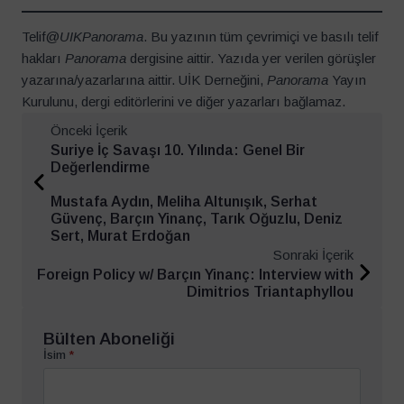
Telif@
UIKPanorama
. Bu yazının tüm çevrimiçi ve basılı telif
hakları
Panorama
dergisine aittir. Yazıda yer verilen görüşler
yazarına/yazarlarına aittir. UİK Derneğini,
Panorama
Yayın
Kurulunu, dergi editörlerini ve diğer yazarları bağlamaz.
Önceki İçerik
Suriye İç Savaşı 10. Yılında: Genel Bir
Değerlendirme
Mustafa Aydın, Meliha Altunışık, Serhat
Güvenç, Barçın Yinanç, Tarık Oğuzlu, Deniz
Sert, Murat Erdoğan
Sonraki İçerik
Foreign Policy w/ Barçın Yinanç: Interview with
Dimitrios Triantaphyllou
Bülten Aboneliği
İsim
*