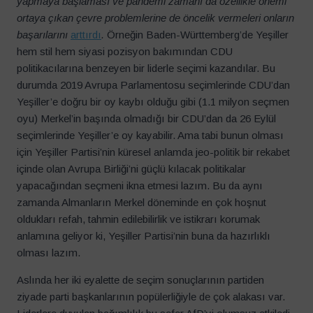
yapmaya başlaması ve pandemi zamanı da özellikle önemi
ortaya çıkan çevre problemlerine de öncelik vermeleri onların
başarılarını
arttırdı
.
Örneğin
Baden-Württemberg’de Yeşiller
hem stil hem siyasi pozisyon bakımından CDU
politikacılarına benzeyen bir liderle seçimi kazandılar. Bu
durumda 2019 Avrupa Parlamentosu seçimlerinde CDU’dan
Yeşiller’e doğru bir oy kaybı olduğu gibi (1.1 milyon seçmen
oyu) Merkel’in başında olmadığı bir CDU’dan da 26 Eylül
seçimlerinde Yeşiller’e oy kayabilir. Ama tabi bunun olması
için Yeşiller Partisi’nin küresel anlamda jeo-politik bir rekabet
içinde olan Avrupa Birliği’ni güçlü kılacak politikalar
yapacağından seçmeni ikna etmesi lazım. Bu da aynı
zamanda Almanların Merkel döneminde en çok hoşnut
oldukları refah, tahmin edilebilirlik ve istikrarı korumak
anlamına geliyor ki, Yeşiller Partisi’nin buna da hazırlıklı
olması lazım.
Aslında her iki eyalette de seçim sonuçlarının partiden
ziyade parti başkanlarının popülerliğiyle de çok alakası var.