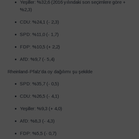
Yeşiller: %32,6 (2016 yılındaki son seçimlere göre +
%2,3)
CDU: %24,1 (- 2,3)
SPD: %11,0 (- 1,7)
FDP: %10,5 (+ 2,2)
AfD: %9,7 (- 5,4)
Rheinland-Pfalz’da oy dağılımı şu şekilde
SPD: %35,7 (- 0,5)
CDU: %26,5 (- 4,1)
Yeşiller: %9,3 (+ 4,0)
AfD: %8,3 (- 4,3)
FDP: %5,5 (- 0,7)