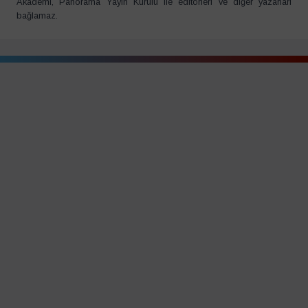
Akademi, Panorama Yayın Kurulu ile editörleri ve diğer yazarları
bağlamaz.