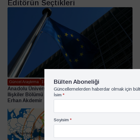
Editörün Seçtikleri
Bülten Aboneliği
Güncel Araştırma
18 Haziran 2026
Anadolu Üniversitesi İktisat Fakültesi Uluslararası
Güncellemelerden haberdar olmak için bül
İlişkiler Bölümü Öğrencilerinin Avrupa Birliği Algısı –
İsim
*
Erhan Akdemir
Soyisim
*