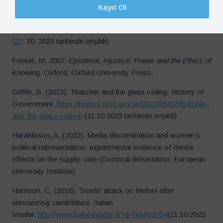
cinsiyetle alakalı soruyu sevmedi (1 Aralık),
Euronews,
https://tr.euronews.com/2022/12/01/sanna-marin-
ve-jacinda-ardern-yas-ve-cinsiyetle-alakali-soruyu-sevmedi
(27
. 10. 2023 tarihinde erişildi)
Fricker, M. 2007.
Epistemic Injustice: Power and the Ethics of
Knowing
. Oxford: Oxford University Press.
Griffin, B. (2013). Thatcher and the glass ceiling. History of
Government.
https://history.blog.gov.uk/2013/05/07/thatcher-
and-the-glass-ceiling/
(11.10.2023 tarihinde erişildi).
Haraldsson, A. (2022). Media discrimination and women’s
political representation: experimental evidence of media
effects on the supply-side (Doctoral dissertation, European
University Institute).
Harrison, C. (2016). ‘Sexist’ attack on Meloni after
announcing candidature. Italian
Insider.
http://www.italianinsider.it/?q=node/3754
(11.10.2023