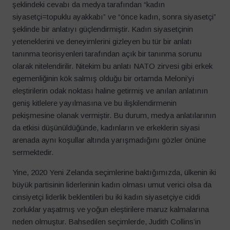
şeklindeki cevabı da medya tarafından “kadın
siyasetçi=topuklu ayakkabı” ve “önce kadın, sonra siyasetçi”
şeklinde bir anlatıyı güçlendirmiştir. Kadın siyasetçinin
yeteneklerini ve deneyimlerini gizleyen bu tür bir anlatı
tanınma teorisyenleri tarafından açık bir tanınma sorunu
olarak nitelendirilir. Nitekim bu anlatı NATO zirvesi gibi erkek
egemenliğinin kök salmış olduğu bir ortamda Meloni’yi
eleştirilerin odak noktası haline getirmiş ve anılan anlatının
geniş kitlelere yayılmasına ve bu ilişkilendirmenin
pekişmesine olanak vermiştir. Bu durum, medya anlatılarının
da etkisi düşünüldüğünde, kadınların ve erkeklerin siyasi
arenada aynı koşullar altında yarışmadığını gözler önüne
sermektedir.
Bülten Aboneliği
Yine, 2020 Yeni Zelanda seçimlerine baktığımızda, ülkenin iki
Güncellemelerden haberdar olmak için bültenimize abone
büyük partisinin liderlerinin kadın olması umut verici olsa da
olun.
İsim
*
cinsiyetçi liderlik beklentileri bu iki kadın siyasetçiye ciddi
zorluklar yaşatmış ve yoğun eleştirilere maruz kalmalarına
neden olmuştur. Bahsedilen seçimlerde, Judith Collins’in