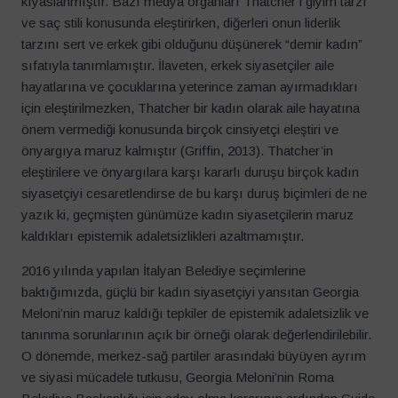
kıyaslanmıştır. Bazı medya organları Thatcher’i giyim tarzı
ve saç stili konusunda eleştirirken, diğerleri onun liderlik
tarzını sert ve erkek gibi olduğunu düşünerek “demir kadın”
sıfatıyla tanımlamıştır. İlaveten, erkek siyasetçiler aile
hayatlarına ve çocuklarına yeterince zaman ayırmadıkları
için eleştirilmezken, Thatcher bir kadın olarak aile hayatına
önem vermediği konusunda birçok cinsiyetçi eleştiri ve
önyargıya maruz kalmıştır (Griffin, 2013). Thatcher’in
eleştirilere ve önyargılara karşı kararlı duruşu birçok kadın
siyasetçiyi cesaretlendirse de bu karşı duruş biçimleri de ne
yazık ki, geçmişten günümüze kadın siyasetçilerin maruz
kaldıkları epistemik adaletsizlikleri azaltmamıştır.
2016 yılında yapılan İtalyan Belediye seçimlerine
baktığımızda, güçlü bir kadın siyasetçiyi yansıtan Georgia
Meloni’nin maruz kaldığı tepkiler de epistemik adaletsizlik ve
tanınma sorunlarının açık bir örneği olarak değerlendirilebilir.
O dönemde, merkez-sağ partiler arasındaki büyüyen ayrım
ve siyasi mücadele tutkusu, Georgia Meloni’nin Roma