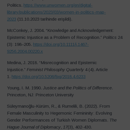
Politics.
https://www.unwomen.org/en/digital-
library/publications/2023/03/women-in-politics-map-
2023
(11.10.2023 tarihinde erişildi).
McConkey, J. 2004. “Knowledge and Acknowledgement:
Epistemic Injustice as a Problem of Recognition.”
Politics
24
(3): 198–205.
https://doi.org/10.1111/j.1467-
9256.2004.00220.x
Medina, J. 2018. “Misrecognition and Epistemic
Injustice.”
Feminist Philosophy Quarterly
4 (4). Article
1.
https://doi.org/10.5206/fpq/2018.4.6233
Young, I. M. 1990.
Justice and the Politics of Difference
.
Princeton, NJ: Princeton University
Süleymanoğlu-Kürüm, R., & Rumelili, B. (2022). From
Female Masculinity to Hegemonic Femininity: Evolving
Gender Performances of Turkish Women Diplomats.
The
Hague Journal of Diplomacy
,
17
(3), 402-430.