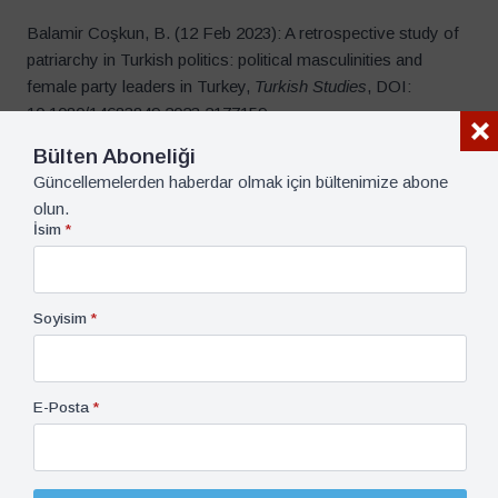
Balamir Coşkun, B. (12 Feb 2023): A retrospective study of
patriarchy in Turkish politics: political masculinities and
female party leaders in Turkey,
Turkish Studies
, DOI:
10.1080/14683849.2023.2177159
Cin, F. M., & Süleymanoğlu-Kürüm, R. (2021). Alternative
Explanations from Feminist Theories: Towards a Feminist
Framework for the Europeanisation Process.
Feminist
framing of Europeanisation: Gender equality policies in
Turkey and the EU
, 63-84.
Crewes, E. (2022). From Queen Elizabeth to Sanna Marin,
young women in politics have always faced prejudice. The
Conversation.
https://theconversation.com/from-queen-
elizabeth-to-sanna-marin-young-women-in-politics-have-
always-faced-prejudice-191306
(11.10.2023 tarihinde
erişildi).
Euronews, 2022. Sanna Marin ve Jacinda Ardern, yaş ve