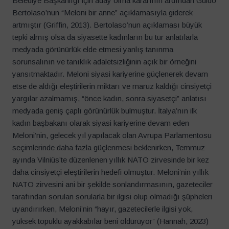
Belediye Başkanlığı için aday olma kararının ardından Guido
Bertolaso’nun “Meloni bir anne” açıklamasıyla giderek
artmıştır (Griffin, 2013). Bertolaso’nun açıklaması büyük
tepki almış olsa da siyasette kadınların bu tür anlatılarla
medyada görünürlük elde etmesi yanlış tanınma
sorunsalının ve tanıklık adaletsizliğinin açık bir örneğini
yansıtmaktadır. Meloni siyasi kariyerine güçlenerek devam
etse de aldığı eleştirilerin miktarı ve maruz kaldığı cinsiyetçi
yargılar azalmamış, “önce kadın, sonra siyasetçi” anlatısı
medyada geniş çaplı görünürlük bulmuştur. İtalya’nın ilk
kadın başbakanı olarak siyasi kariyerine devam eden
Meloni’nin, gelecek yıl yapılacak olan Avrupa Parlamentosu
seçimlerinde daha fazla güçlenmesi beklenirken, Temmuz
ayında Vilniüs’te düzenlenen yıllık NATO zirvesinde bir kez
daha cinsiyetçi eleştirilerin hedefi olmuştur. Meloni’nin yıllık
NATO zirvesini ani bir şekilde sonlandırmasının, gazeteciler
tarafından sorulan sorularla bir ilgisi olup olmadığı şüpheleri
uyandırırken, Meloni’nin “hayır, gazetecilerle ilgisi yok,
yüksek topuklu ayakkabılar beni öldürüyor” (Hannah, 2023)