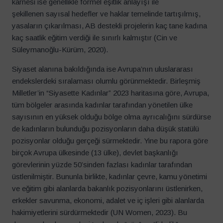
karnesi ise genellikle formel eşitlik anlayışı ile
şekillenen sayısal hedefler ve haklar temelinde tartışılmış,
yasaların çıkarılması, AB destekli projelerin kaç tane kadına
kaç saatlik eğitim verdiği ile sınırlı kalmıştır (Cin ve
Süleymanoğlu-Kürüm, 2020).
Siyaset alanına bakıldığında ise Avrupa’nın uluslararası
endekslerdeki sıralaması olumlu görünmektedir. Birleşmiş
Milletler’in “Siyasette Kadınlar” 2023 haritasına göre, Avrupa,
tüm bölgeler arasında kadınlar tarafından yönetilen ülke
sayısının en yüksek olduğu bölge olma ayrıcalığını sürdürse
de kadınların bulunduğu pozisyonların daha düşük statülü
pozisyonlar olduğu gerçeği sürmektedir. Yine bu rapora göre
birçok Avrupa ülkesinde (13 ülke), devlet başkanlığı
görevlerinin yüzde 50’sinden fazlası kadınlar tarafından
üstlenilmiştir. Bununla birlikte, kadınlar çevre, kamu yönetimi
ve eğitim gibi alanlarda bakanlık pozisyonlarını üstlenirken,
erkekler savunma, ekonomi, adalet ve iç işleri gibi alanlarda
hakimiyetlerini sürdürmektedir (UN Women, 2023). Bu