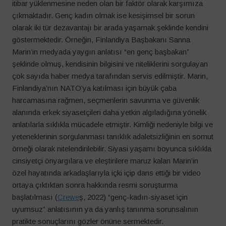
itibar yüklenmesine neden olan bir faktör olarak karşımıza
çıkmaktadır. Genç kadın olmak ise kesişimsel bir sorun
olarak iki tür dezavantajı bir arada yaşamak şeklinde kendini
göstermektedir. Örneğin, Finlandiya Başbakanı Sanna
Marin’in medyada yaygın anlatısı “en genç başbakan”
şeklinde olmuş, kendisinin bilgisini ve niteliklerini sorgulayan
çok sayıda haber medya tarafından servis edilmiştir. Marin,
Finlandiya’nın NATO’ya katılması için büyük çaba
harcamasına rağmen, seçmenlerin savunma ve güvenlik
alanında erkek siyasetçileri daha yetkin algıladığına yönelik
anlatılarla sıklıkla mücadele etmiştir. Kimliği nedeniyle bilgi ve
yeteneklerinin sorgulanması tanıklık adaletsizliğinin en somut
örneği olarak nitelendirilebilir. Siyasi yaşamı boyunca sıklıkla
cinsiyetçi önyargılara ve eleştirilere maruz kalan Marin’in
özel hayatında arkadaşlarıyla içki içip dans ettiği bir video
ortaya çıktıktan sonra hakkında resmi soruşturma
başlatılması (
Crewe
ş, 2022) “genç-kadın-siyaset için
uyumsuz” anlatısının ya da yanlış tanınma sorunsalının
pratikte sonuçlarını gözler önüne sermektedir.