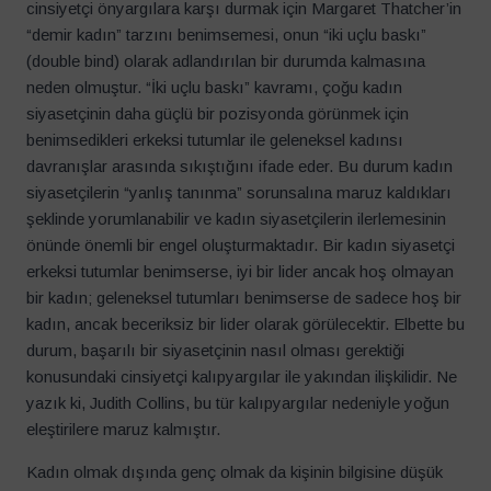
cinsiyetçi önyargılara karşı durmak için Margaret Thatcher’in
Soyisim
*
“demir kadın” tarzını benimsemesi, onun “iki uçlu baskı”
(double bind) olarak adlandırılan bir durumda kalmasına
neden olmuştur. “İki uçlu baskı” kavramı, çoğu kadın
E-Posta
*
siyasetçinin daha güçlü bir pozisyonda görünmek için
benimsedikleri erkeksi tutumlar ile geleneksel kadınsı
davranışlar arasında sıkıştığını ifade eder. Bu durum kadın
siyasetçilerin “yanlış tanınma” sorunsalına maruz kaldıkları
Kayıt Ol
şeklinde yorumlanabilir ve kadın siyasetçilerin ilerlemesinin
önünde önemli bir engel oluşturmaktadır. Bir kadın siyasetçi
erkeksi tutumlar benimserse, iyi bir lider ancak hoş olmayan
bir kadın; geleneksel tutumları benimserse de sadece hoş bir
kadın, ancak beceriksiz bir lider olarak görülecektir. Elbette bu
durum, başarılı bir siyasetçinin nasıl olması gerektiği
konusundaki cinsiyetçi kalıpyargılar ile yakından ilişkilidir. Ne
yazık ki, Judith Collins, bu tür kalıpyargılar nedeniyle yoğun
eleştirilere maruz kalmıştır.
Kadın olmak dışında genç olmak da kişinin bilgisine düşük