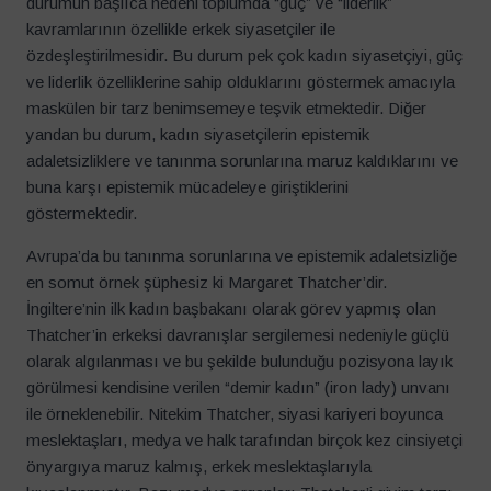
durumun başlıca nedeni toplumda “güç” ve “liderlik”
kavramlarının özellikle erkek siyasetçiler ile
özdeşleştirilmesidir. Bu durum pek çok kadın siyasetçiyi, güç
ve liderlik özelliklerine sahip olduklarını göstermek amacıyla
maskülen bir tarz benimsemeye teşvik etmektedir. Diğer
yandan bu durum, kadın siyasetçilerin epistemik
adaletsizliklere ve tanınma sorunlarına maruz kaldıklarını ve
buna karşı epistemik mücadeleye giriştiklerini
göstermektedir.
Avrupa’da bu tanınma sorunlarına ve epistemik adaletsizliğe
en somut örnek şüphesiz ki Margaret Thatcher’dir.
İngiltere’nin ilk kadın başbakanı olarak görev yapmış olan
Thatcher’in erkeksi davranışlar sergilemesi nedeniyle güçlü
olarak algılanması ve bu şekilde bulunduğu pozisyona layık
görülmesi kendisine verilen “demir kadın” (iron lady) unvanı
ile örneklenebilir. Nitekim Thatcher, siyasi kariyeri boyunca
meslektaşları, medya ve halk tarafından birçok kez cinsiyetçi
önyargıya maruz kalmış, erkek meslektaşlarıyla