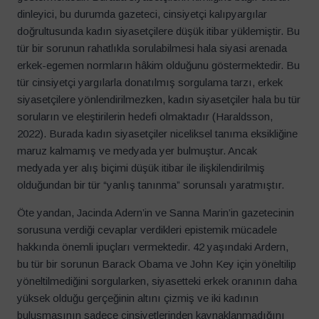
dinleyici, bu durumda gazeteci, cinsiyetçi kalıpyargılar
doğrultusunda kadın siyasetçilere düşük itibar yüklemiştir. Bu
tür bir sorunun rahatlıkla sorulabilmesi hala siyasi arenada
erkek-egemen normların hâkim olduğunu göstermektedir. Bu
tür cinsiyetçi yargılarla donatılmış sorgulama tarzı, erkek
siyasetçilere yönlendirilmezken, kadın siyasetçiler hala bu tür
soruların ve eleştirilerin hedefi olmaktadır (Haraldsson,
2022). Burada kadın siyasetçiler niceliksel tanıma eksikliğine
maruz kalmamış ve medyada yer bulmuştur. Ancak
medyada yer alış biçimi düşük itibar ile ilişkilendirilmiş
olduğundan bir tür “yanlış tanınma” sorunsalı yaratmıştır.
Öte yandan, Jacinda Adern’in ve Sanna Marin’in gazetecinin
sorusuna verdiği cevaplar verdikleri epistemik mücadele
hakkında önemli ipuçları vermektedir. 42 yaşındaki Ardern,
bu tür bir sorunun Barack Obama ve John Key için yöneltilip
yöneltilmediğini sorgularken, siyasetteki erkek oranının daha
yüksek olduğu gerçeğinin altını çizmiş ve iki kadının
buluşmasının sadece cinsiyetlerinden kaynaklanmadığını