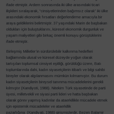
ifade etmiştir. Ardern sonrasında iki ülke arasındaki ticari
ilişkileri sıralayarak, “cinsiyetlerinden bağımsız olarak” iki ülke
arasındaki ekonomik fırsatları değerlendirme amacıyla bir
araya geldiklerini belirtmiştir. 37 yaşındaki Marin de başbakan
oldukları için buluştuklarını, küresel ekonomik durgunluk ve
yaşam maliyetleri gibi birkaç önemli konuyu görüştüklerini
ifade etmiştir.
Birleşmiş Milletler’in sürdürülebilir kalkınma hedefleri
bağlamında ulusal ve küresel düzeyde yoğun olarak
tartışılan toplumsal cinsiyet eşitliği, görüldüğü üzere, Batı
toplumlarında dahi, kadın siyasetçilerin itibarlı ve bilgi sahibi
bireyler olarak algılanmasını mümkün kılmamıştır. Bu durum
kadın siyasetçilerin bireysel tanınma mücadelelerini gerekli
kılmıştır (Kandiyoti, 1988). Nitekim Türk siyasetinde de parti
üyesi, milletvekili ve siyasi parti lideri ve hatta başbakan
olarak görev yapmış kadınlar da ataerkillikle mücadele etmek
için epistemik mücadeleler ve ataerkillik
pazarlığına (Kandiyati, 1988) girişmişlerdir. Bezen Balamir