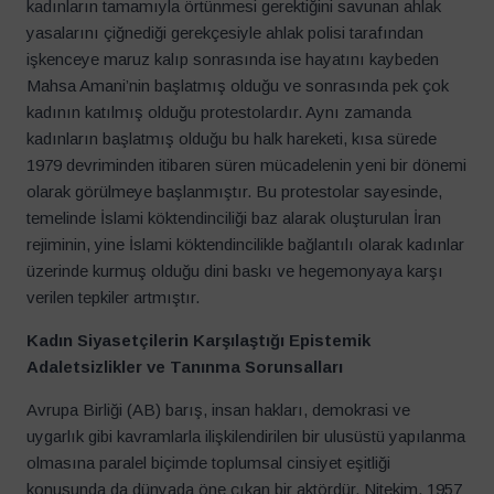
kadınların tamamıyla örtünmesi gerektiğini savunan ahlak
yasalarını çiğnediği gerekçesiyle ahlak polisi tarafından
işkenceye maruz kalıp sonrasında ise hayatını kaybeden
Mahsa Amani’nin başlatmış olduğu ve sonrasında pek çok
kadının katılmış olduğu protestolardır. Aynı zamanda
kadınların başlatmış olduğu bu halk hareketi, kısa sürede
1979 devriminden itibaren süren mücadelenin yeni bir dönemi
olarak görülmeye başlanmıştır. Bu protestolar sayesinde,
temelinde İslami köktendinciliği baz alarak oluşturulan İran
rejiminin, yine İslami köktendincilikle bağlantılı olarak kadınlar
üzerinde kurmuş olduğu dini baskı ve hegemonyaya karşı
verilen tepkiler artmıştır.
Kadın Siyasetçilerin Karşılaştığı Epistemik
Adaletsizlikler ve Tanınma Sorunsalları
Avrupa Birliği (AB) barış, insan hakları, demokrasi ve
uygarlık gibi kavramlarla ilişkilendirilen bir ulusüstü yapılanma
olmasına paralel biçimde toplumsal cinsiyet eşitliği
konusunda da dünyada öne çıkan bir aktördür. Nitekim, 1957