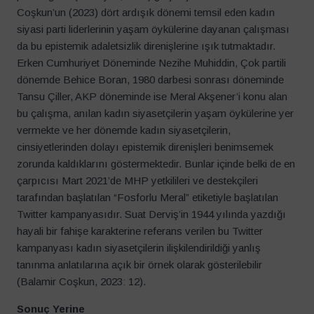
Coşkun’un (2023) dört ardışık dönemi temsil eden kadın
siyasi parti liderlerinin yaşam öykülerine dayanan çalışması
da bu epistemik adaletsizlik direnişlerine ışık tutmaktadır.
Erken Cumhuriyet Döneminde Nezihe Muhiddin, Çok partili
dönemde Behice Boran, 1980 darbesi sonrası döneminde
Tansu Çiller, AKP döneminde ise Meral Akşener’i konu alan
bu çalışma, anılan kadın siyasetçilerin yaşam öykülerine yer
vermekte ve her dönemde kadın siyasetçilerin,
cinsiyetlerinden dolayı epistemik direnişleri benimsemek
zorunda kaldıklarını göstermektedir. Bunlar içinde belki de en
çarpıcısı Mart 2021’de MHP yetkilileri ve destekçileri
tarafından başlatılan “Fosforlu Meral” etiketiyle başlatılan
Twitter kampanyasıdır. Suat Derviş’in 1944 yılında yazdığı
hayali bir fahişe karakterine referans verilen bu Twitter
kampanyası kadın siyasetçilerin ilişkilendirildiği yanlış
tanınma anlatılarına açık bir örnek olarak gösterilebilir
(Balamir Coşkun, 2023: 12).
Sonuç Yerine