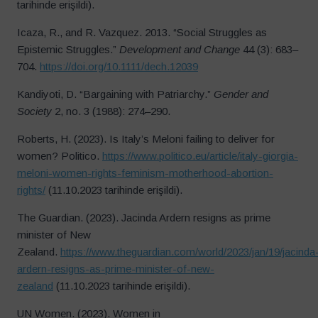
tarihinde erişildi).
Icaza, R., and R. Vazquez. 2013. “Social Struggles as
Epistemic Struggles.”
Development and Change
44 (3): 683–
704.
https://doi.org/10.1111/dech.12039
Kandiyoti, D. “Bargaining with Patriarchy.”
Gender and
Society
2, no. 3 (1988): 274–290.
Roberts, H. (2023). Is Italy’s Meloni failing to deliver for
women? Politico.
https://www.politico.eu/article/italy-giorgia-
meloni-women-rights-feminism-motherhood-abortion-
rights/
(11.10.2023 tarihinde erişildi).
The Guardian. (2023). Jacinda Ardern resigns as prime
minister of New
Zealand.
https://www.theguardian.com/world/2023/jan/19/jacinda
ardern-resigns-as-prime-minister-of-new-
zealand
(11.10.2023 tarihinde erişildi).
UN Women. (2023). Women in