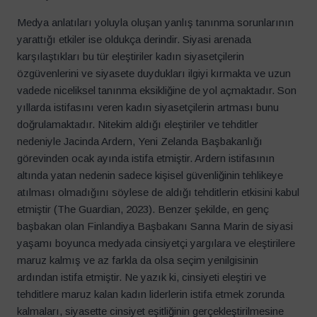
Medya anlatıları yoluyla oluşan yanlış tanınma sorunlarının
yarattığı etkiler ise oldukça derindir. Siyasi arenada
karşılaştıkları bu tür eleştiriler kadın siyasetçilerin
özgüvenlerini ve siyasete duydukları ilgiyi kırmakta ve uzun
vadede niceliksel tanınma eksikliğine de yol açmaktadır. Son
yıllarda istifasını veren kadın siyasetçilerin artması bunu
doğrulamaktadır. Nitekim aldığı eleştiriler ve tehditler
nedeniyle Jacinda Ardern, Yeni Zelanda Başbakanlığı
görevinden ocak ayında istifa etmiştir. Ardern istifasının
altında yatan nedenin sadece kişisel güvenliğinin tehlikeye
atılması olmadığını söylese de aldığı tehditlerin etkisini kabul
etmiştir (The Guardian, 2023). Benzer şekilde, en genç
başbakan olan Finlandiya Başbakanı Sanna Marin de siyasi
yaşamı boyunca medyada cinsiyetçi yargılara ve eleştirilere
maruz kalmış ve az farkla da olsa seçim yenilgisinin
ardından istifa etmiştir. Ne yazık ki, cinsiyeti eleştiri ve
tehditlere maruz kalan kadın liderlerin istifa etmek zorunda
kalmaları, siyasette cinsiyet eşitliğinin gerçekleştirilmesine