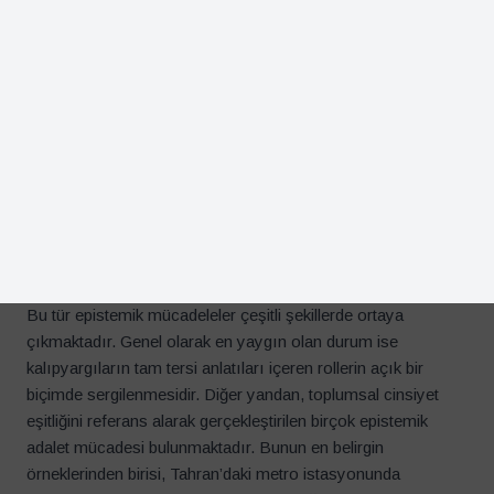
bozulması gibi kavramlar ile bir arada sunulmaktadır. Ana
akım medyayı domine eden bu anlatılar, siyahilerin sokakları
ele geçiren hukuk tanımaz ve suç oranı yüksek bireyler
olarak algılanmasını teşvik ederek ana akım medyayı takip
eden büyük kitlelerin siyahileri bu şekilde damgalamasının
yolunu açmaktadır (Medina, 2018: 9-10).
Epistemik adaletsizliğin tespit edilmesi ise epistemik
mücadeleyi doğurmaktadır. Icaza ve Vazuqes’e (2013: 685)
göre, epistemik mücadele “dünya görüşümüzü sorgulayan
ya da gerçeğin egemen temsiline ilişkin hiyerarşileri ve
dışlamaları yıkmayı amaçlayan toplumsal mücadelelerdir”.
Bu tür epistemik mücadeleler çeşitli şekillerde ortaya
çıkmaktadır. Genel olarak en yaygın olan durum ise
kalıpyargıların tam tersi anlatıları içeren rollerin açık bir
biçimde sergilenmesidir. Diğer yandan, toplumsal cinsiyet
eşitliğini referans alarak gerçekleştirilen birçok epistemik
adalet mücadesi bulunmaktadır. Bunun en belirgin
örneklerinden birisi, Tahran’daki metro istasyonunda