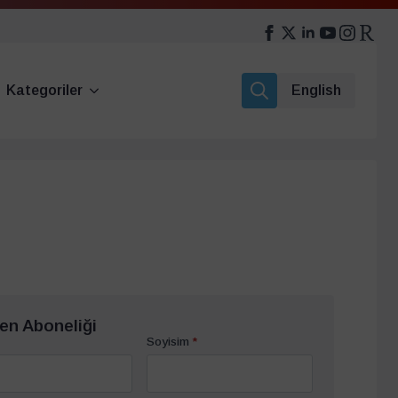
Kategoriler
English
Search
for:
en Aboneliği
Soyisim
*