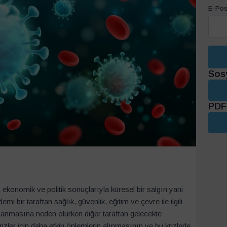
E-Pos
Sos
PDF 
ekonomik ve politik sonuçlarıyla küresel bir salgın yani
i bir taraftan sağlık, güvenlik, eğitim ve çevre ile ilgili
şanmasına neden olurken diğer taraftan gelecekte
zler için daha etkin önlemlerin alınmasının ve bu krizlerle