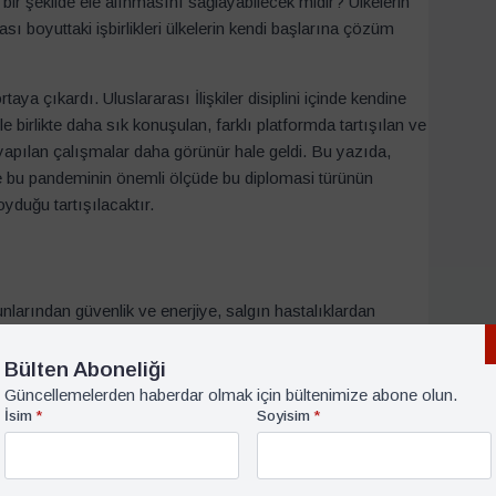
 bir şekilde ele alınmasını sağlayabilecek midir? Ülkelerin
ası boyuttaki işbirlikleri ülkelerin kendi başlarına çözüm
a çıkardı. Uluslararası İlişkiler disiplini içinde kendine
 birlikte daha sık konuşulan, farklı platformda tartışılan ve
yapılan çalışmalar daha görünür hale geldi. Bu yazıda,
ve bu pandeminin önemli ölçüde bu diplomasi türünün
oyduğu tartışılacaktır.
arından güvenlik ve enerjiye, salgın hastalıklardan
üresel bakış açısı gerektiren çözümlere ihtiyaç
ve küresel boyutlarda siyaset yapma ve karar alma
Bülten Aboneliği
ş ve bunların arasına bilim diplomasisi gibi yeni araçlar
Güncellemelerden haberdar olmak için bültenimize abone olun.
İsim
*
Soyisim
*
şbirliklerinin, ülkelerin dış politikalarının ve uluslararası
çin kullanılmasıdır. Bilim Diplomasisi, her ne kadar 2000’li