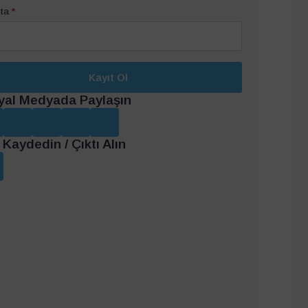
ta
*
Kayıt Ol
yal Medyada Paylaşın
Kaydedin / Çıktı Alın