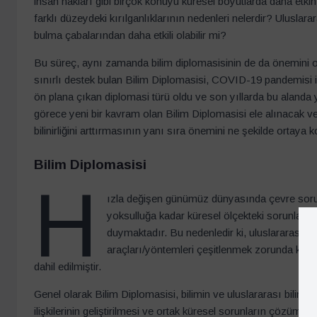
insan hakları gibi birçok konuyu küresel boyutlarda daha etkin
farklı düzeydeki kırılganlıklarının nedenleri nelerdir? Uluslarar
bulma çabalarından daha etkili olabilir mi?
Bu süreç, aynı zamanda bilim diplomasisinin de da önemini ortay
sınırlı destek bulan Bilim Diplomasisi, COVID-19 pandemisi ile
ön plana çıkan diplomasi türü oldu ve son yıllarda bu alanda 
görece yeni bir kavram olan Bilim Diplomasisi ele alınacak 
bilinirliğini arttırmasının yanı sıra önemini ne şekilde ortaya k
Bilim Diplomasisi
H
ızla değişen günümüz dünyasında çevre sorunl
yoksulluğa kadar küresel ölçekteki sorunlar, k
duymaktadır. Bu nedenledir ki, uluslararası 
araçları/yöntemleri çeşitlenmek zorunda kalmı
dahil edilmiştir.
Genel olarak Bilim Diplomasisi, bilimin ve uluslararası bilimsel i
ilişkilerinin geliştirilmesi ve ortak küresel sorunların çözümü i