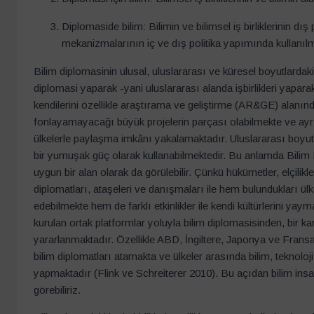
Diplomaside bilim: Bilimin ve bilimsel iş birliklerinin d
mekanizmalarının iç ve dış politika yapımında kullanıl
Bilim diplomasinin ulusal, uluslararası ve küresel boyutlardaki
diplomasi yaparak -yani uluslararası alanda işbirlikleri yapar
kendilerini özellikle araştırama ve geliştirme (AR&GE) alanın
fonlayamayacağı büyük projelerin parçası olabilmekte ve ayrıca 
ülkelerle paylaşma imkânı yakalamaktadır. Uluslararası boyutta is
bir yumuşak güç olarak kullanabilmektedir. Bu anlamda Bilim D
uygun bir alan olarak da görülebilir. Çünkü hükümetler, elçilikler
diplomatları, ataşeleri ve danışmaları ile hem bulundukları ülkel
edebilmekte hem de farklı etkinlikler ile kendi kültürlerini yaym
kurulan ortak platformlar yoluyla bilim diplomasisinden, bir ka
yararlanmaktadır. Özellikle ABD, İngiltere, Japonya ve Fransa 
bilim diplomatları atamakta ve ülkeler arasında bilim, teknoloji 
yapmaktadır (Flink ve Schreiterer 2010). Bu açıdan bilim insan
görebiliriz.