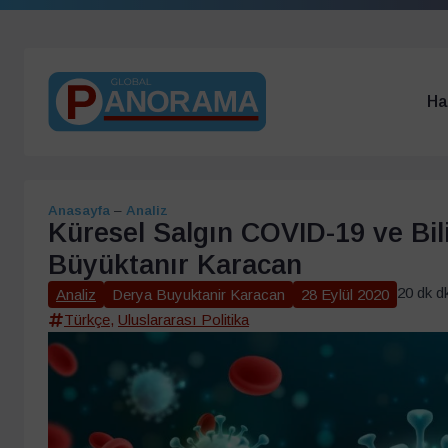
Ha
Anasayfa
–
Analiz
Küresel Salgın COVID-19 ve Bil
Büyüktanır Karacan
20 dk d
Analiz
Derya Buyuktanir Karacan
28 Eylül 2020
Türkçe
,
Uluslararası Politika