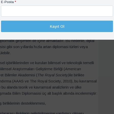
E-Posta
*
e görünür olan bir diplomasi türü olsa da ülkeler tarafından
arda, özellikle bilim ve teknoloji alanındaki uluslararası
ve bilimsel yeniliklerin paylaşılmasının, buluşların ve
sinde, daha stratejik ve çok boyutlu bir yaklaşıma sahiptir.
Kayıt Ol
lerin kesiştiği bir noktada durmaktadır (Ruffini, 2017).
apsamasından dolayı, su sorunları, siber güvenlik, sağlık ve
diplomatik girişimleri de içine almaktadır. Bu nedenle, dijital
isi gibi son yıllarda hızla artan diplomasi türleri veya
lebilir.
l işbirliklerinden ve kurulan bilimsel ve teknolojik temelli
imsel Araştırmaları Geliştirme Birliği (
American
yet Bilimler Akademisi (
The Royal Society)
ile birlikte
landırma (AAAS ve The Royal Society, 2010), bu kavramsal
bu alanda teorik ve kavramsal analizlerin ve ülke
ışmada Bilim Diplomasisi üç alt başlık altında incelenmiştir:
ş birliklerinin desteklenmesi,
luslararası ilişkilerin geliştirilmesine yardımcı olması,