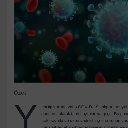
Özet
Y
eni tip korona virüs COVID-19 salgını, sosyal, 
pandemi olarak tarih sayfalarına geçti. Bu pandem
çok boyutlu ve uzun vadeli birçok sorunun ya
yaşanabilecek muhtemel küresel sorunlar ve kri