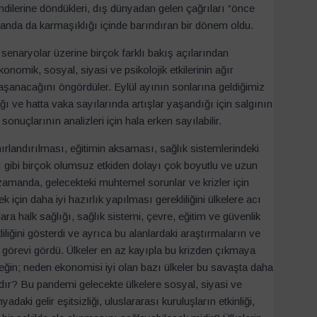
kendilerine döndükleri, dış dünyadan gelen çağrıları “önce
 zamanda da karmaşıklığı içinde barındıran bir dönem oldu.
enaryolar üzerine birçok farklı bakış açılarından
onomik, sosyal, siyasi ve psikolojik etkilerinin ağır
şanacağını öngördüler. Eylül ayının sonlarına geldiğimiz
ğı ve hatta vaka sayılarında artışlar yaşandığı için salgının
onuçlarının analizleri için hala erken sayılabilir.
ırlandırılması, eğitimin aksaması, sağlık sistemlerindeki
 gibi birçok olumsuz etkiden dolayı çok boyutlu ve uzun
manda, gelecekteki muhtemel sorunlar ve krizler için
 için daha iyi hazırlık yapılması gerekliliğini ülkelere acı
lara halk sağlığı, sağlık sistemi, çevre, eğitim ve güvenlik
iliğini gösterdi ve ayrıca bu alanlardaki araştırmaların ve
 görevi gördü. Ülkeler en az kayıpla bu krizden çıkmaya
neğin; neden ekonomisi iyi olan bazı ülkeler bu savaşta daha
adır? Bu pandemi gelecekte ülkelere sosyal, siyasi ve
aki gelir eşitsizliği, uluslararası kuruluşların etkinliği,