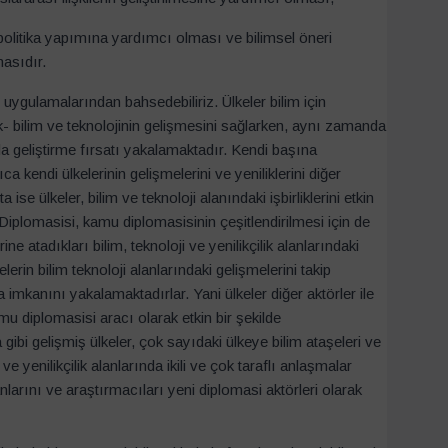
ış politika yapımına yardımcı olması ve bilimsel öneri
masıdır.
 uygulamalarından bahsedebiliriz. Ülkeler bilim için
ak- bilim ve teknolojinin gelişmesini sağlarken, aynı zamanda
da geliştirme fırsatı yakalamaktadır. Kendi başına
kendi ülkelerinin gelişmelerini ve yeniliklerini diğer
e ülkeler, bilim ve teknoloji alanındaki işbirliklerini etkin
iplomasisi, kamu diplomasisinin çeşitlendirilmesi için de
ine atadıkları bilim, teknoloji ve yenilikçilik alanlarındaki
erin bilim teknoloji alanlarındaki gelişmelerini takip
a imkanını yakalamaktadırlar. Yani ülkeler diğer aktörler ile
mu diplomasisi aracı olarak etkin bir şekilde
gibi gelişmiş ülkeler, çok sayıdaki ülkeye bilim ataşeleri ve
ve yenilikçilik alanlarında ikili ve çok taraflı anlaşmalar
larını ve araştırmacıları yeni diplomasi aktörleri olarak