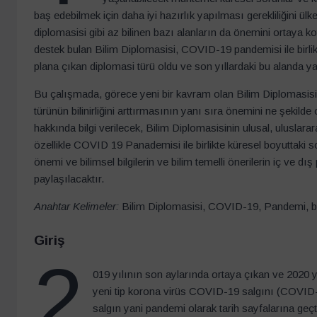
baş edebilmek için daha iyi hazırlık yapılması gerekliliğini ülk
diplomasisi gibi az bilinen bazı alanların da önemini ortaya koyd
destek bulan Bilim Diplomasisi, COVID-19 pandemisi ile birlik
plana çıkan diplomasi türü oldu ve son yıllardaki bu alanda y
Bu çalışmada, görece yeni bir kavram olan Bilim Diplomasisi
türünün bilinirliğini arttırmasının yanı sıra önemini ne şekild
hakkında bilgi verilecek, Bilim Diplomasisinin ulusal, uluslar
özellikle COVID 19 Panademisi ile birlikte küresel boyuttaki sor
önemi ve bilimsel bilgilerin ve bilim temelli önerilerin iç ve dı
paylaşılacaktır.
Anahtar Kelimeler:
Bilim Diplomasisi, COVID-19, Pandemi, bilim
Giriş
2
019 yılının son aylarında ortaya çıkan ve 2020 
yeni tip korona virüs COVID-19 salgını (COVID-1
salgın yani pandemi olarak tarih sayfalarına geçti.