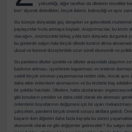
yükseldiği, diğer taraftan da ülkelerin öncelikle 
ben” diyerek dinledikleri, birçok ikilemi, belirsizliği ve aynı
Bu süreçte dünyadaki güç dengeleri ve gelecekteki muhtemel s
paylaşımlar hızla artmaya başladı. Araştırmacılar, bu krizin ek
olacağını, önümüzdeki birkaç yılda tüm dünyada durgunluk ya
bu günlerde salgın hala birçok ülkede kontrol altına alınamadı
ulusal ve küresel düzeylerdeki uzun süreli ekonomik ve politik s
Bu pandemi ülkeler içindeki ve ülkeler arasındaki ulaşımın sın
baskının artması, işyerlerinin kapanması ve üretimin durması
vadeli birçok sorunun yaşanmasına neden oldu. Ancak aynı za
daha etkin önlemlerin alınmasının ve bu krizlerle baş edebilmek
bir şekilde hatırlattı. Ülkelere, hatta uluslararası organizasyon
gibi konuların yeniden ve daha ciddi olarak ele alınması gerekl
önlemlerin boyutlarının değişmesi için bir uyarı mekanizması
çalışırken, pandemi birçok önemli soruyu akıllara getirdi. Ör
başarılı iken diğerleri daha fazla kayıpla bu süreci yaşamakt
ekonomik olarak ne gibi değişimler getirecektir? Bu salgın dünyad