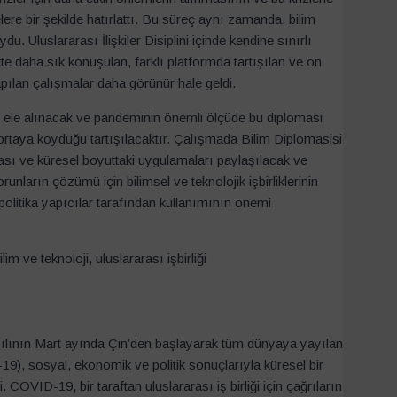
elere bir şekilde hatırlattı. Bu süreç aynı zamanda, bilim
u. Uluslararası İlişkiler Disiplini içinde kendine sınırlı
te daha sık konuşulan, farklı platformda tartışılan ve ön
apılan çalışmalar daha görünür hale geldi.
 ele alınacak ve pandeminin önemli ölçüde bu diplomasi
e ortaya koyduğu tartışılacaktır. Çalışmada Bilim Diplomasisi
arası ve küresel boyuttaki uygulamaları paylaşılacak ve
unların çözümü için bilimsel ve teknolojik işbirliklerinin
ş politika yapıcılar tarafından kullanımının önemi
 ve teknoloji, uluslararası işbirliği
yılının Mart ayında Çin’den başlayarak tüm dünyaya yayılan
9), sosyal, ekonomik ve politik sonuçlarıyla küresel bir
 COVID-19, bir taraftan uluslararası iş birliği için çağrıların