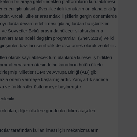
ülkelerin bir araya gelebilecekleri platformların kurulabilmesi
 enerji gibi ulusal güvenlikle ilgili konuların ön plana çıktığı
ır. Ancak, ülkeler arasındaki ilişkilerin gergin dönemlerde
tlarda devam edebilmesi gibi açılardan bu işbirlikleri
 Sovyetler Birliği arasında nükleer silahsızlanma
 insanları arasındaki değişim programları (Sher, 2019) ve iki
irişimler, bazıları sembolik de olsa örnek olarak verilebilir.
eri olarak sayılabilecek tüm alanlarda küresel iş birlikleri
rar alınmasının ötesinde bu kararların bütün ülkeler
rleşmiş Milletler (BM) ve Avrupa Birliği (AB) gibi
fazla önem vermeye başlamışlardır. Yani, artık sadece
aya ve farklı roller üstlenmeye başlamıştır.
ilebilir:
mli olan, diğer ülkelere gönderilen bilim ataşeleri,
apıcılar tarafından kullanılması için mekanizmaların