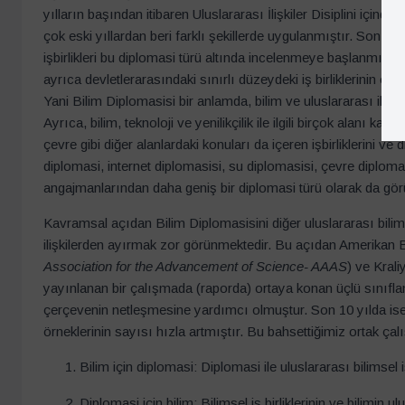
yılların başından itibaren Uluslararası İlişkiler Disiplini içind
çok eski yıllardan beri farklı şekillerde uygulanmıştır. Son yıll
işbirlikleri bu diplomasi türü altında incelenmeye başlanmıştır 
ayrıca devletlerarasındaki sınırlı düzeydeki iş birliklerinin öte
Yani Bilim Diplomasisi bir anlamda, bilim ve uluslararası ilişki
Ayrıca, bilim, teknoloji ve yenilikçilik ile ilgili birçok alanı k
çevre gibi diğer alanlardaki konuları da içeren işbirliklerini ve 
diplomasi, internet diplomasisi, su diplomasisi, çevre diplomas
angajmanlarından daha geniş bir diplomasi türü olarak da görü
Kavramsal açıdan Bilim Diplomasisini diğer uluslararası bilimse
ilişkilerden ayırmak zor görünmektedir. Bu açıdan Amerikan Bil
Association for the Advancement of Science- AAAS
) ve Krali
yayınlanan bir çalışmada (raporda) ortaya konan üçlü sınıf
çerçevenin netleşmesine yardımcı olmuştur. Son 10 yılda ise 
örneklerinin sayısı hızla artmıştır. Bu bahsettiğimiz ortak çal
Bilim için diplomasi: Diplomasi ile uluslararası bilimsel i
Diplomasi için bilim: Bilimsel iş birliklerinin ve bilimin u