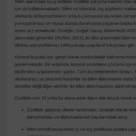
Bilim alanındaki bu iş birlikleri özellikle çatışma halinde olan 
için de kullanılmaktadır. Bilim ve teknoloji, hiç şüphesiz nükleer
alanlarda anlaşmazlıkların ortaya çıkmasına da neden olmaktad
yumuşatılması ve siyasi alanda duraksama yaşanan başka boyu
önem arz etmektedir. Örneğin, Soğuk Savaş döneminde ABD ve
alanındaki girişimler (Ruffini, 2017), iki ülke arasındaki bilim
ülkenin astronotlarının 1969 yılında uzayda el sıkışması gibi g
Küresel boyutta ise, genel olarak sürdürülebilir kalkınma hedefl
gerekmektedir. Bir anlamda, küresel sorunların çözümü için ka
tarafından uygulanması şarttır. Tüm bu nedenlerden dolayı, Bi
uluslararası ve ulusüstü kurumlar da bilim diplomasine daha 
devletler değil diğer aktörler de bilim diplomasisine dahil olm
Özellikle son 10 yılda bu alana artan ilgiye dair birçok örnek ver
Özellikle gelişmiş ülkeler tarafından, stratejik olarak öne
danışmanları ve diplomatlarının sayılarındaki artış.
Bilim temelli tavsiyelerin iç ve dış politikada politika y