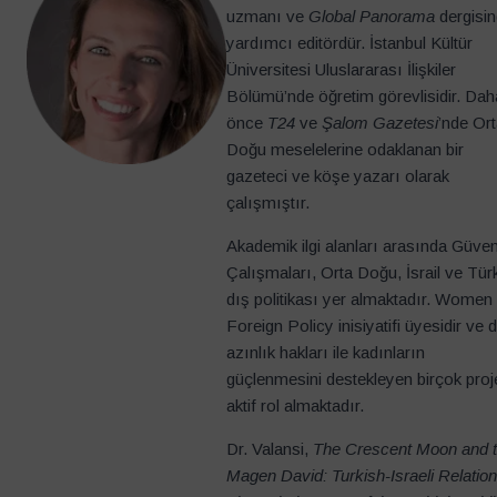
uzmanı ve
Global Panorama
dergisi
yardımcı editördür. İstanbul Kültür
Üniversitesi Uluslararası İlişkiler
Bölümü’nde öğretim görevlisidir. Dah
önce
T24
ve
Şalom Gazetesi
’nde Or
Doğu meselelerine odaklanan bir
gazeteci ve köşe yazarı olarak
çalışmıştır.
Akademik ilgi alanları arasında Güven
Çalışmaları, Orta Doğu, İsrail ve Tür
dış politikası yer almaktadır. Women 
Foreign Policy inisiyatifi üyesidir ve d
azınlık hakları ile kadınların
güçlenmesini destekleyen birçok pro
aktif rol almaktadır.
Dr. Valansi,
The Crescent Moon and 
Magen David: Turkish-Israeli Relatio