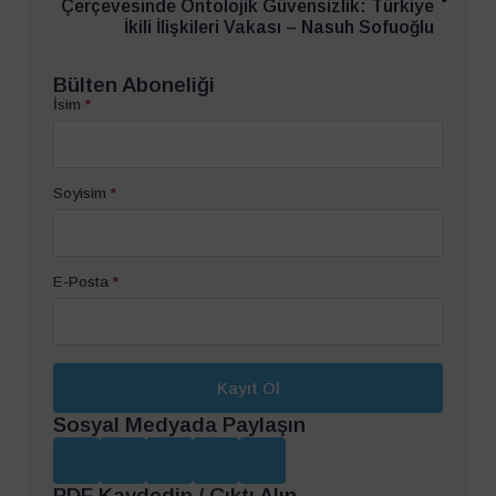
Çerçevesinde Ontolojik Güvensizlik: Türkiye
İkili İlişkileri Vakası – Nasuh Sofuoğlu
Bülten Aboneliği
İsim
*
Soyisim
*
E-Posta
*
Kayıt Ol
Sosyal Medyada Paylaşın
PDF Kaydedin / Çıktı Alın