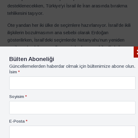
desteklenecekken, Türkiye’yi İsrail ile İran arasında bırakma
tehlikesini taşıyor.
Öte yandan her iki ülke de seçimlere hazırlanıyor. İsrail’de ikili
ilişkilerin bozulmasının ana sebebi olarak Erdoğan
gösterilirken, İsrail’deki seçimlerde Netanyahu’nun yeniden
seçilme olasılığı normalleşmeyi durdurmasa bile, Erdoğan
ile Netanyahu arasındaki anlaşmazlığı hatırlayınca, basına
Bülten Aboneliği
yansıyan samimi pozların azalacağını söyleyebiliriz. Son
Güncellemelerden haberdar olmak için bültenimize abone olun.
olarak, Ukrayna savaşı, Avrupa’daki enerji krizi veya
İsim
*
Gazze’de yeniden alevlenecek bir çatışma, ikili ilişkilerin
dayanıklılığını test edecek, hassas bir çizgide devam ettirilen
ilişkileri zorlayabilecektir.
Soyisim
*
Bu yazıya atıf için:
Karel Valansi, “Türkiye-İsrail İlişkileri
Karşılarındaki Zorlu Dönemeçlere Dayanabilecek mi?”
E-Posta
*
Panorama, Çevrimiçi Yayın, 24 Ekim 2022,
https://www.globalpanorama.org/blog/2022/10/24/kv/