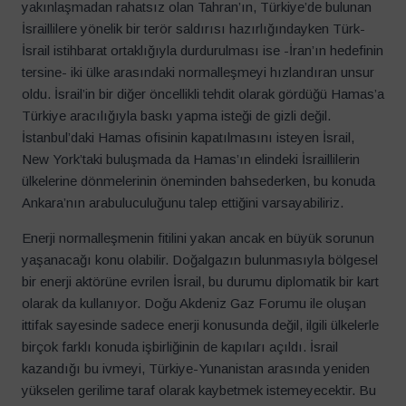
yakınlaşmadan rahatsız olan Tahran’ın, Türkiye’de bulunan
İsraillilere yönelik bir terör saldırısı hazırlığındayken Türk-
İsrail istihbarat ortaklığıyla durdurulması ise -İran’ın hedefinin
tersine- iki ülke arasındaki normalleşmeyi hızlandıran unsur
oldu. İsrail’in bir diğer öncellikli tehdit olarak gördüğü Hamas’a
Türkiye aracılığıyla baskı yapma isteği de gizli değil.
İstanbul’daki Hamas ofisinin kapatılmasını isteyen İsrail,
New York’taki buluşmada da Hamas’ın elindeki İsraillilerin
ülkelerine dönmelerinin öneminden bahsederken, bu konuda
Ankara’nın arabuluculuğunu talep ettiğini varsayabiliriz.
Enerji normalleşmenin fitilini yakan ancak en büyük sorunun
yaşanacağı konu olabilir. Doğalgazın bulunmasıyla bölgesel
bir enerji aktörüne evrilen İsrail, bu durumu diplomatik bir kart
olarak da kullanıyor. Doğu Akdeniz Gaz Forumu ile oluşan
ittifak sayesinde sadece enerji konusunda değil, ilgili ülkelerle
birçok farklı konuda işbirliğinin de kapıları açıldı. İsrail
kazandığı bu ivmeyi, Türkiye-Yunanistan arasında yeniden
yükselen gerilime taraf olarak kaybetmek istemeyecektir. Bu