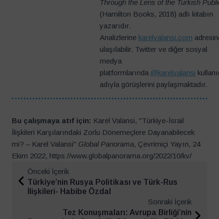
Through the Lens of the Turkish Publi
(Hamilton Books, 2018) adlı kitabın
yazarıdır.
Analizlerine
karelvalansi.com
adresin
ulaşılabilir. Twitter ve diğer sosyal
medya
platformlarında
@karelvalansi
kullanı
adıyla görüşlerini paylaşmaktadır.
Bu çalışmaya atıf için:
Karel Valansi, "Türkiye-İsrail
İlişkileri Karşılarındaki Zorlu Dönemeçlere Dayanabilecek
mi? – Karel Valansi"
Global Panorama
, Çevrimiçi Yayın, 24
Ekim 2022, https://www.globalpanorama.org/2022/10/kv/
Önceki İçerik
Türkiye’nin Rusya Politikası ve Türk-Rus
İlişkileri- Habibe Özdal
Sonraki İçerik
Tez Konuşmaları: Avrupa Birliği’nin