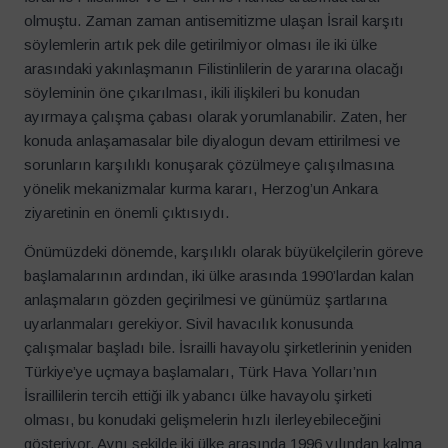
olmuştu. Zaman zaman antisemitizme ulaşan İsrail karşıtı
söylemlerin artık pek dile getirilmiyor olması ile iki ülke
arasındaki yakınlaşmanın Filistinlilerin de yararına olacağı
söyleminin öne çıkarılması, ikili ilişkileri bu konudan
ayırmaya çalışma çabası olarak yorumlanabilir. Zaten, her
konuda anlaşamasalar bile diyalogun devam ettirilmesi ve
sorunların karşılıklı konuşarak çözülmeye çalışılmasına
yönelik mekanizmalar kurma kararı, Herzog’un Ankara
ziyaretinin en önemli çıktısıydı.
Önümüzdeki dönemde, karşılıklı olarak büyükelçilerin göreve
başlamalarının ardından, iki ülke arasında 1990’lardan kalan
anlaşmaların gözden geçirilmesi ve günümüz şartlarına
uyarlanmaları gerekiyor. Sivil havacılık konusunda
çalışmalar başladı bile. İsrailli havayolu şirketlerinin yeniden
Türkiye’ye uçmaya başlamaları, Türk Hava Yolları’nın
İsraillilerin tercih ettiği ilk yabancı ülke havayolu şirketi
olması, bu konudaki gelişmelerin hızlı ilerleyebileceğini
gösteriyor. Aynı şekilde iki ülke arasında 1996 yılından kalma