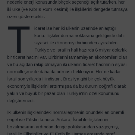
nedenle enerji konusunda birçok seçeneği açık tutarken, her
iki ülke (ve Kıbrıs Rum Kesimi) ile ilişkilerini dengede tutmaya
özen gösterecektir.
T
icaret ise her iki ülkenin üzerinde anlaştığı
konu. İlişkiler durma noktasına geldiğinde dahi
siyaset ile ekonomiyi birbirinden ayırabilen
Türkiye ve İsrail’in hali hazırda 8 milyar dolarlık
bir ticaret hacmi var. Birbirlerini tamamlayan ekonomileri olan
ve bu açıdan rakip olmayan iki ülkenin ticaret hacminin siyasi
normalleşme ile daha da artması bekleniyor. Her ne kadar
İsrail son yıllarda Hindistan, Brezilya gibi bir çok büyük
ekonomiyle ilişkilerini arttırmışsa da bu durum coğrafi olarak
yakın ve büyük bir pazar olan Türkiye’nin özel konumunu
değiştiremedi.
İki ülkenin ilişkilerindeki normalleşmenin önündeki en önemli
engel ise Filistin konusu. Ankara, İsrail ile ilişkilerinin
bozulmasının ardından denge politikasından vazgeçmiş,
İsrail ile Filistinliler ve El Fetih ile Hamas arasında taraf