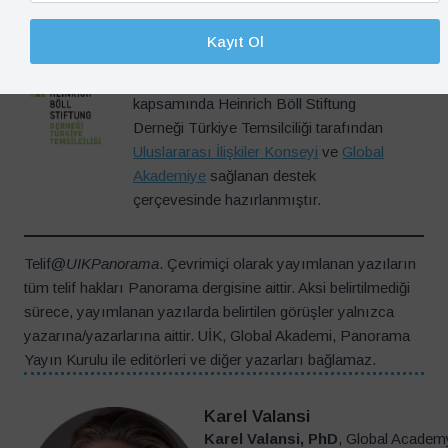
Bu görüş yazısı, ‘Foreign Policy for the
Kayıt Ol
21st Century; Peaceful, Equitable, and
Dynamic Turkey’ başlıklı proje
kapsamında Heinrich Böll Stiftung
Derneği Türkiye Temsilciliği tarafından
Uluslararası İlişkiler Konseyi
ve
Global
Akademiye
sağlanan destek
çerçevesinde hazırlanmıştır.
Telif@
UIKPanorama
. Çevrimiçi olarak yayımlanan yazıların
tüm telif hakları Panorama dergisine aittir. Aksi belirtilmediği
sürece, yayımlanan yazılarda belirtilen görüşler yalnızca
yazarına/yazarlarına aittir. UİK, Global Akademi, Panorama
Yayın Kurulu ile editörleri ve diğer yazarları bağlamaz.
Karel Valansi
Karel Valansi, PhD
, Global Academ