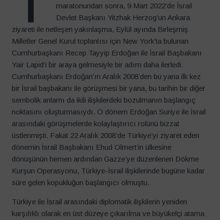
T
maratonundan sonra, 9 Mart 2022’de İsrail
Devlet Başkanı Yitzhak Herzog’un Ankara
ziyareti ile netleşen yakınlaşma, Eylül ayında Birleşmiş
Milletler Genel Kurul toplantısı için New York’ta bulunan
Cumhurbaşkanı Recep Tayyip Erdoğan ile İsrail Başbakanı
Yair Lapid’i bir araya gelmesiyle bir adım daha ilerledi.
Cumhurbaşkanı Erdoğan’ın Aralık 2008’den bu yana ilk kez
bir İsrail başbakanı ile görüşmesi bir yana, bu tarihin bir diğer
sembolik anlamı da ikili ilişkilerdeki bozulmanın başlangıç
noktasını oluşturmasıydı. O dönem Erdoğan Suriye ile İsrail
arasındaki görüşmelerde kolaylaştırıcı rolünü bizzat
üstlenmişti. Fakat 22 Aralık 2008’de Türkiye’yi ziyaret eden
dönemin İsrail Başbakanı Ehud Olmert’in ülkesine
dönüşünün hemen ardından Gazze’ye düzenlenen Dökme
Kurşun Operasyonu, Türkiye-İsrail ilişkilerinde bugüne kadar
süre gelen kopukluğun başlangıcı olmuştu.
Türkiye ile İsrail arasındaki diplomatik ilişkilerin yeniden
karşılıklı olarak en üst düzeye çıkarılma ve büyükelçi atama