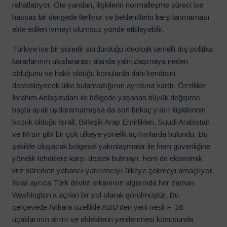
rahatlatıyor. Öte yandan, ilişkilerin normalleşme süreci ise
hassas bir dengede ilerliyor ve beklentilerin karşılanmaması
elde edilen ivmeyi olumsuz yönde etkileyebilir.
Türkiye ise bir süredir sürdürdüğü ideolojik temelli dış politika
kararlarının uluslararası alanda yalnızlaşmaya neden
olduğunu ve haklı olduğu konularda dahi kendisini
destekleyecek ülke bulamadığının ayırdına vardı. Özellikle
İbrahim Anlaşmaları ile bölgede yaşanan büyük değişime
başta ayak uyduramamışsa da son birkaç yıldır ilişkilerinin
bozuk olduğu İsrail, Birleşik Arap Emirlikleri, Suudi Arabistan
ve Mısır gibi bir çok ülkeye yönelik açılımlarda bulundu. Bu
şekilde oluşacak bölgesel yakınlaşmalar ile hem güvenliğine
yönelik tehditlere karşı destek bulmayı, hem de ekonomik
kriz sürerken yabancı yatırımcıyı ülkeye çekmeyi amaçlıyor.
İsrail ayrıca Türk devlet erkanının algısında her zaman
Washington’a açılan bir yol olarak görülmüştür. Bu
çerçevede Ankara özellikle ABD’den yeni nesil F-16
uçaklarının alımı ve eldekilerin yenilenmesi konusunda