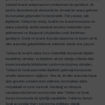
serbest ticaret anlaşmasının yenilenmesi de gerekiyor. İki
tarafın düzenlenecek ekonomik bir zirvede bir araya gelmesi
bu konudaki gelişmeleri hızlandırabilir. Öte yandan, ikili
ilişkilerde Türkiye’nin enerji, İsrail’in ise ticaret konusunu ön
plana çıkardığı akılda tutularak temelsiz beklentiler içine
girilmemesi ve duygusal çıkışlardan uzak durulması
gerekiyor. Enerji ve ticaret dışında ulaştırma ve turizm de iki
ülke arasında geliştirilebilecek sektörler olarak öne çıkıyor.
Türkiye ile İsrail’in daha önce müttefiklik düzeyinde ilişkiler
kurabilmiş olmaları ve ilişkilerin alt üst olduğu yıllarda dahi
insani konularda birbirlerinin yardımına koşmuş olmaları,
Türkiye ile İsrail arasındaki ilişkilerin geleceği konusunda
umutlu olunmasını sağlıyor. Yine de, iki ülke arasında hasar
alan güvenin yeniden tesis edilmesi, bozmaktan daha
meşakkatli ve uzun sürecek. Karabağ ve Ukrayna
savaşlarında benzer pozisyonlar alan Türkiye ve İsrail,
Suriye konusunda da işbirliği yapabilirler. Fakat bu durum
İsrail açısından İran’ı sıkıştırma politikası olarak