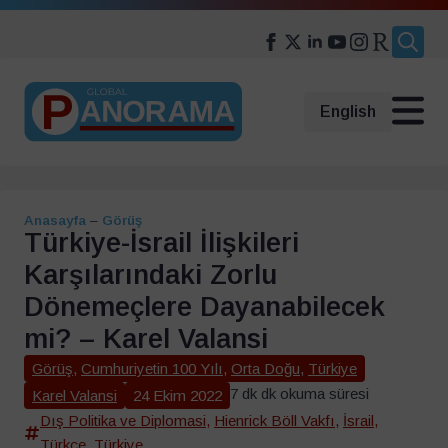
Search
for:
English
Anasayfa
–
Görüş
Türkiye-İsrail İlişkileri
Karşılarındaki Zorlu
Dönemeçlere Dayanabilecek
mi? – Karel Valansi
Görüş
,
Cumhuriyetin 100 Yılı
,
Orta Doğu
,
Türkiye
7 dk dk okuma süresi
Karel Valansi
24 Ekim 2022
Dış Politika ve Diplomasi
,
Hienrick Böll Vakfı
,
İsrail
,
Türkçe
,
Türkiye