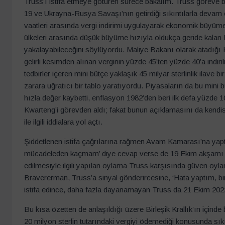
Truss’ı istifa etmeye götüren sürece bakalım. Truss göreve 
19 ve Ukrayna-Rusya Savaşı’nın getirdiği sıkıntılarla devam 
vaatleri arasında vergi indirimi uygulayarak ekonomik büyüm
ülkeleri arasında düşük büyüme hızıyla oldukça geride kalan Bi
yakalayabileceğini söylüyordu. Maliye Bakanı olarak atadığı 
gelirli kesimden alınan verginin yüzde 45’ten yüzde 40’a indiri
tedbirler içeren mini bütçe yaklaşık 45 milyar sterlinlik ilave b
zarara uğratıcı bir tablo yaratıyordu. Piyasaların da bu mini 
hızla değer kaybetti, enflasyon 1982’den beri ilk defa yüzde 10
Kwarteng’i görevden aldı; fakat bunun açıklamasını da kendisi
ile ilgili iddialara yol açtı.
Şiddetlenen istifa çağrılarına rağmen Avam Kamarası’na yap
mücadeleden kaçmam’ diye cevap verse de 19 Ekim akşamı 
edilmesiyle ilgili yapılan oylama Truss karşısında güven oyl
Bravererman, Truss’a sinyal gönderircesine, ‘Hata yaptım, bir 
istifa edince, daha fazla dayanamayan Truss da 21 Ekim 2022
Bu kısa özetten de anlaşıldığı üzere Birleşik Krallık’ın içinde
20 milyon sterlin tutarındaki vergiyi ödemediği konusunda s