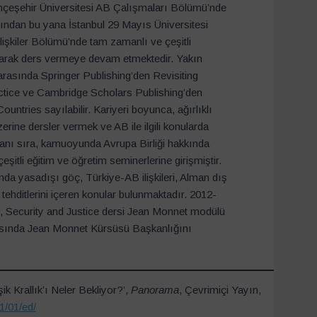
hçeşehir Üniversitesi AB Çalışmaları Bölümü’nde
lından bu yana İstanbul 29 Mayıs Üniversitesi
İlişkiler Bölümü’nde tam zamanlı ve çeşitli
olarak ders vermeye devam etmektedir. Yakın
arasında Springer Publishing’den Revisiting
ctice ve Cambridge Scholars Publishing’den
ntries sayılabilir. Kariyeri boyunca, ağırlıklı
rine dersler vermek ve AB ile ilgili konularda
anı sıra, kamuoyunda Avrupa Birliği hakkında
eşitli eğitim ve öğretim seminerlerine girişmiştir.
ında yasadışı göç, Türkiye-AB ilişkileri, Alman dış
tehditlerini içeren konular bulunmaktadır. 2012-
, Security and Justice dersi Jean Monnet modülü
rasında Jean Monnet Kürsüsü Başkanlığını
k Krallık’ı Neler Bekliyor?’,
Panorama
, Çevrimiçi Yayın,
1/01/ed/