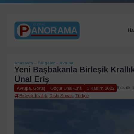
Ha
Anasayfa
–
Bölgeler
–
Avrupa
Yeni Başbakanla Birleşik Krallı
Ünal Eriş
6 dk dk 
Avrupa
,
Görüş
Ozgur Unal-Eris
1 Kasım 2022
Birleşik Krallık
,
Rishi Sunak
,
Türkçe