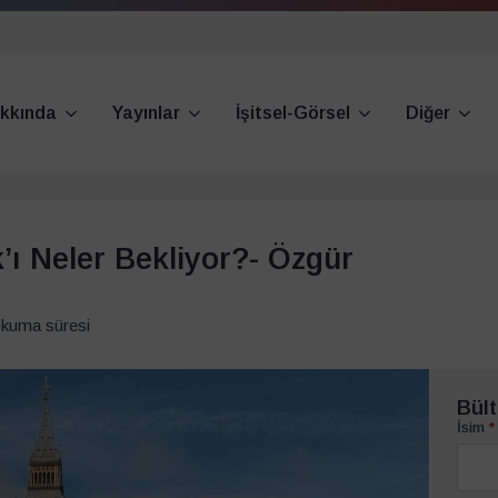
kkında
Yayınlar
İşitsel-Görsel
Diğer
k’ı Neler Bekliyor?- Özgür
okuma süresi
Bült
İsim
*