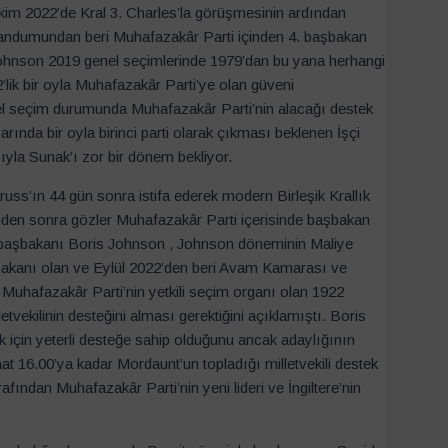
kim 2022’de Kral 3. Charles’la görüşmesinin ardından
erandumundan beri Muhafazakâr Parti içinden 4. başbakan
ohnson 2019 genel seçimlerinde 1979’dan bu yana herhangi
2’lik bir oyla Muhafazakâr Parti’ye olan güveni
nel seçim durumunda Muhafazakâr Parti’nin alacağı destek
nda bir oyla birinci parti olarak çıkması beklenen İşçi
ıyla Sunak’ı zor bir dönem bekliyor.
uss’ın 44 gün sonra istifa ederek modern Birleşik Krallık
inden sonra gözler Muhafazakâr Parti içerisinde başbakan
lık başbakanı Boris Johnson , Johnson döneminin Maliye
 Bakanı olan ve Eylül 2022’den beri Avam Kamarası ve
Muhafazakâr Parti’nin yetkili seçim organı olan 1922
tvekilinin desteğini alması gerektiğini açıklamıştı. Boris
için yeterli desteğe sahip olduğunu ancak adaylığının
 16.00’ya kadar Mordaunt’un topladığı milletvekili destek
ından Muhafazakâr Parti’nin yeni lideri ve İngiltere’nin