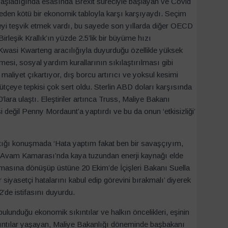
başladığında esasında Brexit süreciyle başlayan ve Covid
eden kötü bir ekonomik tabloyla karşı karşıyaydı. Seçim
eyi teşvik etmek vardı, bu sayede son yıllarda diğer OECD
rleşik Krallık’ın yüzde 2.5’lik bir büyüme hızı
Kwasi Kwarteng aracılığıyla duyurduğu özellikle yüksek
lmesi, sosyal yardım kurallarının sıkılaştırılması gibi
ir maliyet çıkartıyor, dış borcu artırıcı ve yoksul kesimi
bütçeye tepkisi çok sert oldu. Sterlin ABD doları karşısında
’lara ulaştı. Eleştiriler artınca Truss, Maliye Bakanı
 değil Penny Mordaunt’a yaptırdı ve bu da onun ‘etkisizliği’
tığı konuşmada ‘Hata yaptım fakat ben bir savaşçıyım,
Avam Kamarası’nda kaya tuzundan enerji kaynağı elde
amasına dönüşüp üstüne 20 Ekim’de İçişleri Bakanı Suella
siyasetçi hatalarını kabul edip görevini bırakmalı’ diyerek
’de istifasını duyurdu.
 bulunduğu ekonomik sıkıntılar ve halkın öncelikleri, eşinin
ıkıntılar yaşayan, Maliye Bakanlığı döneminde başbakanı