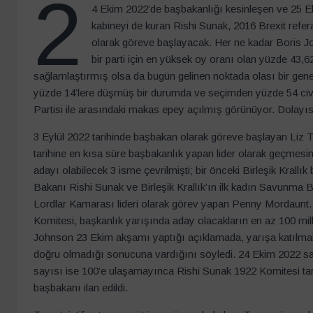
2
4 Ekim 2022’de başbakanlığı kesinleşen ve 25 E
kabineyi de kuran Rishi Sunak, 2016 Brexit ref
olarak göreve başlayacak. Her ne kadar Boris J
bir parti için en yüksek oy oranı olan yüzde 43,6
sağlamlaştırmış olsa da bugün gelinen noktada olası bir ge
yüzde 14’lere düşmüş bir durumda ve seçimden yüzde 54 civarı
Partisi ile arasındaki makas epey açılmış görünüyor. Dolayıs
3 Eylül 2022 tarihinde başbakan olarak göreve başlayan Liz Tr
tarihine en kısa süre başbakanlık yapan lider olarak geçmes
adayı olabilecek 3 isme çevrilmişti; bir önceki Birleşik Kral
Bakanı Rishi Sunak ve Birleşik Krallık’ın ilk kadın Savunma
Lordlar Kamarası lideri olarak görev yapan Penny Mordaunt. 
Komitesi, başkanlık yarışında aday olacakların en az 100 mille
Johnson 23 Ekim akşamı yaptığı açıklamada, yarışa katılmak 
doğru olmadığı sonucuna vardığını söyledi. 24 Ekim 2022 saat
sayısı ise 100’e ulaşamayınca Rishi Sunak 1922 Komitesi taraf
başbakanı ilan edildi.