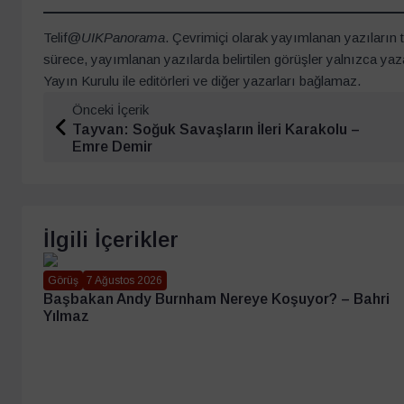
Telif@
UIKPanorama
. Çevrimiçi olarak yayımlanan yazıların tü
sürece, yayımlanan yazılarda belirtilen görüşler yalnızca yaz
Yayın Kurulu ile editörleri ve diğer yazarları bağlamaz.
Önceki İçerik
Tayvan: Soğuk Savaşların İleri Karakolu –
Emre Demir
İlgili İçerikler
Görüş
7 Ağustos 2026
Başbakan Andy Burnham Nereye Koşuyor? – Bahri
Yılmaz