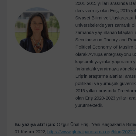
2001-2015 yılları arasında Ba
ders vermiş olan Eriş, 2015 yı
Siyaset Bilimi ve Uluslararası 
üniversitelerde yarı zamanlı 
zamanda yayınlanan kitapları 
Secularism in Theory and Pra
Political Economy of Muslim Cou
olarak Avrupa entegrasyonu üze
kapsamlı yayınlar yapmanın y
farkındalık yaratmaya yönelik ç
Eriş’in araştırma alanları aras
politikası ve yumuşak güvenlik 
2015 yılları arasında Freedom
olan Eriş 2020-2023 yılları a
yürütmektedir.
Bu yazıya atıf için:
Ozgür Ünal Eriş, ‘Yeni Başbakanla Birleşi
01 Kasım 2022,
https://www.globalpanorama.org/blog/2022/1