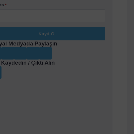
ta
*
Kayıt Ol
yal Medyada Paylaşın
Kaydedin / Çıktı Alın