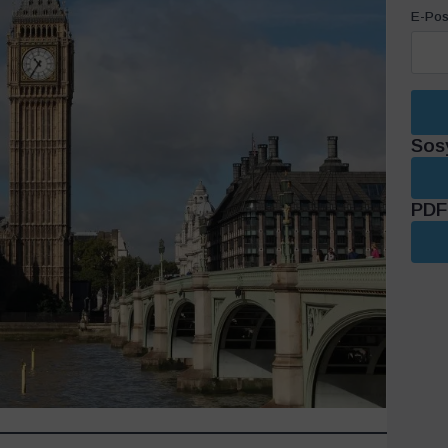
E-Pos
Sos
PDF 