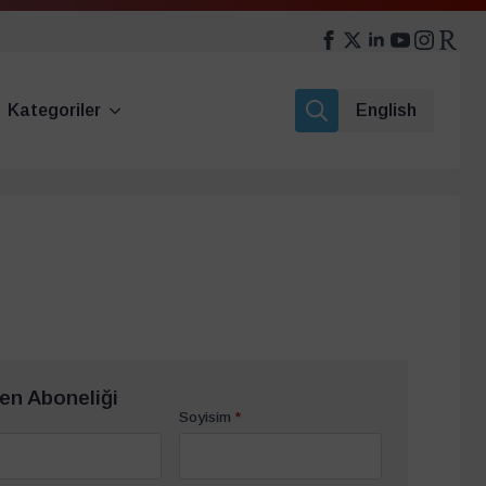
Kategoriler
English
Search
for:
en Aboneliği
Soyisim
*