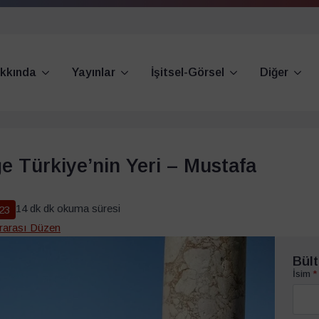
kkında
Yayınlar
İşitsel-Görsel
Diğer
e Türkiye’nin Yeri – Mustafa
14 dk dk okuma süresi
23
ararası Düzen
Bült
İsim
*