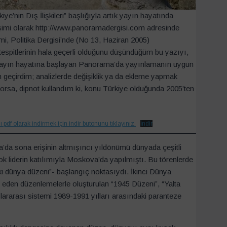
e’nin Dış İlişkileri” başlığıyla artık yayın hayatında
işimi olarak http://www.panoramadergisi.com adresinde
mi, Politika Dergisi’nde (No 13, Haziran 2005)
espitlerinin hala geçerli olduğunu düşündüğüm bu yazıyı,
k yayın hayatına başlayan Panorama’da yayınlamanın uygun
 geçirdim; analizlerde değişiklik ya da ekleme yapmak
ıyorsa, dipnot kullandım ki, konu Türkiye olduğunda 2005’ten
pdf olarak indirmek için indir butonunu tıklayınız.
İndir
a’da sona erişinin altmışıncı yıldönümü dünyada çeşitli
çok liderin katılımıyla Moskova’da yapılmıştı. Bu törenlerde
ki dünya düzeni”- başlangıç noktasıydı. İkinci Dünya
 eden düzenlemelerle oluşturulan “1945 Düzeni”, “Yalta
lararası sistemi 1989-1991 yılları arasındaki paranteze