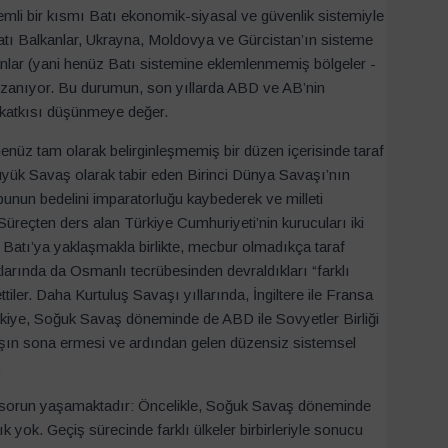
mli bir kısmı Batı ekonomik-siyasal ve güvenlik sistemiyle
atı Balkanlar, Ukrayna, Moldovya ve Gürcistan’ın sisteme
anlar (yani henüz Batı sistemine eklemlenmemiş bölgeler -
a uzanıyor. Bu durumun, son yıllarda ABD ve AB’nin
ki katkısı düşünmeye değer.
henüz tam olarak belirginleşmemiş bir düzen içerisinde taraf
yük Savaş olarak tabir eden Birinci Dünya Savaşı’nın
unun bedelini imparatorluğu kaybederek ve milleti
üreçten ders alan Türkiye Cumhuriyeti’nin kurucuları iki
 Batı’ya yaklaşmakla birlikte, mecbur olmadıkça taraf
larında da Osmanlı tecrübesinden devraldıkları “farklı
tiler. Daha Kurtuluş Savaşı yıllarında, İngiltere ile Fransa
 Türkiye, Soğuk Savaş döneminde de ABD ile Sovyetler Birliği
aşın sona ermesi ve ardından gelen düzensiz sistemsel
.
e sorun yaşamaktadır: Öncelikle, Soğuk Savaş döneminde
tık yok. Geçiş sürecinde farklı ülkeler birbirleriyle sonucu