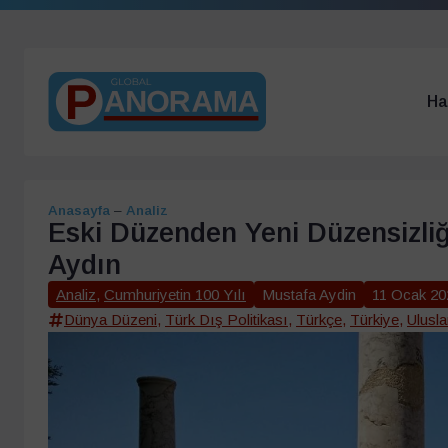
Ha
Anasayfa
–
Analiz
Eski Düzenden Yeni Düzensizliğ
Aydın
Analiz
,
Cumhuriyetin 100 Yılı
Mustafa Aydin
11 Ocak 20
Dünya Düzeni
,
Türk Dış Politikası
,
Türkçe
,
Türkiye
,
Ulusl