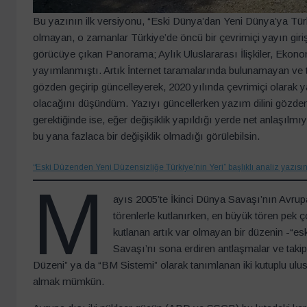
Bu yazının ilk versiyonu, “Eski Dünya’dan Yeni Dünya’ya Türkiy
olmayan, o zamanlar Türkiye’de öncü bir çevrimiçi yayın gir
görücüye çıkan Panorama; Aylık Uluslararası İlişkiler, Ekono
yayımlanmıştı. Artık İnternet taramalarında bulunamayan ve t
gözden geçirip güncelleyerek, 2020 yılında çevrimiçi olara
olacağını düşündüm. Yazıyı güncellerken yazım dilini gözden
gerektiğinde ise, eğer değişiklik yapıldığı yerde net anlaşılm
bu yana fazlaca bir değişiklik olmadığı görülebilsin.
“Eski Düzenden Yeni Düzensizliğe Türkiye’nin Yeri” başlıklı analiz yazısını 
M
ayıs 2005’te İkinci Dünya Savaşı’nın Avrup
törenlerle kutlanırken, en büyük tören pek 
kutlanan artık var olmayan bir düzenin -“es
Savaşı’nı sona erdiren antlaşmalar ve takip
Düzeni” ya da “BM Sistemi” olarak tanımlanan iki kutuplu ulus
almak mümkün.