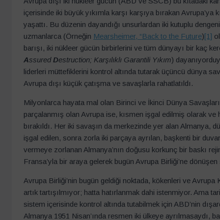
Avrupa dışı iki nükleer gücün (ABD ve SSCB) bu kıtadaki ka
içerisinde iki büyük yıkımla karşı karşıya bırakan Avrupa’y
yaşattı. Bu düzenin dayandığı unsurlardan iki kutuplu dengeni
uzmanlarca (Örneğin
Mearsheimer, “Back to the Future
)
[1]
ol
barışı, iki nükleer gücün birbirlerini ve tüm dünyayı bir kaç ker
A
ssured
D
estruction; Karşılıklı Garantili Yıkım
) dayanıyorduys
liderleri müttefiklerini kontrol altında tutarak üçüncü dünya s
Avrupa dışı küçük çatışma ve savaşlarla rahatlatıldı.
Milyonlarca hayata mal olan Birinci ve İkinci Dünya Savaşl
parçalanmış olan Avrupa ise, kısmen işgal edilmiş olarak ve h
bırakıldı. Her iki savaşın da merkezinde yer alan Almanya, düz
işgal edilen, sonra zorla iki parçaya ayrılan, başkenti bir du
vermeye zorlanan Almanya’nın doğusu korkunç bir baskı reji
Fransa’yla bir araya gelerek bugün Avrupa Birliği’ne dönüşen s
Avrupa Birliği’nin bugün geldiği noktada, kökenleri ve Avrup
artık tartışılmıyor; hatta hatırlanmak dahi istenmiyor. Ama 
sistem içerisinde kontrol altında tutabilmek için ABD’nin dış
Almanya 1951 Nisan’ında resmen iki ülkeye ayrılmasaydı, ba