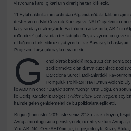
vizyonuna karşı çıkanların direnişine tanıklık ettik.
11 Eylül saldırılarının ardından Afganistan’daki Taliban reji
destek veren BM Güvenlik Konseyi ve NATO üyelerinin önemli 
karşısında yer almışlardı. Bu tutumun arkasında, ABD’nin Afg
mücadele” çabasından tek kutuplu dünya vizyonu çerçevesi
olduğunun fark edilmesi yatıyordu. Irak Savaşı’yla başlayan
Projesine karşı çıkmayla devam etti.
G
enel olarak bakıldığında, 1991’den sonra çeşit
şekillenmekte olan dünya düzeninde pozisyon
Barcelona Süreci, Balkanlardaki Rayoumont 
Komşuluk Politikası; NATO’nun Akdeniz Diyaloğ
ile ABD’nin önce “Büyük” sonra “Geniş” Orta Doğu, en sonun
ile Geniş Karadeniz Bölgesi (
Wider Black Sea Region
) söyle
halinde gelen genişlemeleri de bu politikalara eşlik etti.
Bugün (bunu ister 2005, isterseniz 2023 olarak okuyun, tesp
Avrupa’nın doğusuna genişleyerek, neredeyse tüm Avrupa’yı ay
Yine AB, NATO ve ABD’nin çeşitli girişimleriyle Kuzey Afrika,