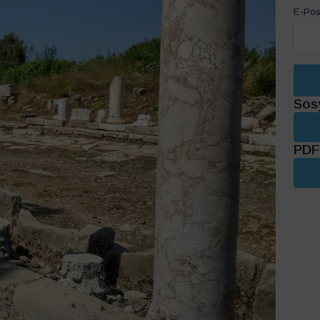
E-Pos
Sos
PDF 