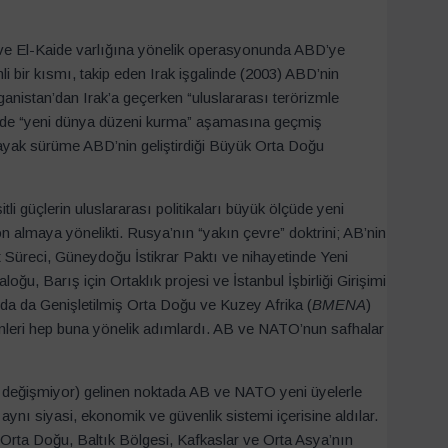
mi ve El-Kaide varlığına yönelik operasyonunda ABD’ye
bir kısmı, takip eden Irak işgalinde (2003) ABD’nin
anistan’dan Irak’a geçerken “uluslararası terörizmle
nde “yeni dünya düzeni kurma” aşamasına geçmiş
 ayak sürüme ABD’nin geliştirdiği Büyük Orta Doğu
li güçlerin uluslararası politikaları büyük ölçüde yeni
 almaya yönelikti. Rusya’nın “yakın çevre” doktrini; AB’nin
Süreci, Güneydoğu İstikrar Paktı ve nihayetinde Yeni
u, Barış için Ortaklık projesi ve İstanbul İşbirliği Girişimi
da da Genişletilmiş Orta Doğu ve Kuzey Afrika (
BMENA
)
mleri hep buna yönelik adımlardı. AB ve NATO’nun safhalar
it değişmiyor) gelinen noktada AB ve NATO yeni üyelerle
nı siyasi, ekonomik ve güvenlik sistemi içerisine aldılar.
 Orta Doğu, Baltık Bölgesi, Kafkaslar ve Orta Asya’nın