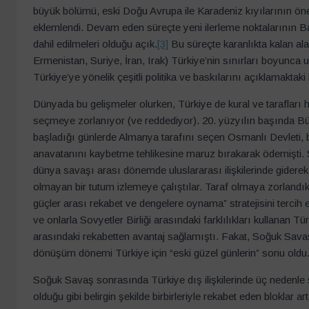
büyük bölümü, eski Doğu Avrupa ile Karadeniz kıyılarının öne
eklemlendi. Devam eden süreçte yeni ilerleme noktalarının B
dahil edilmeleri olduğu açık.
[3]
Bu süreçte karanlıkta kalan al
Ermenistan, Suriye, İran, Irak) Türkiye’nin sınırları boyunc
Türkiye’ye yönelik çeşitli politika ve baskılarını açıklamakta
Dünyada bu gelişmeler olurken, Türkiye de kural ve tarafları 
seçmeye zorlanıyor (ve reddediyor). 20. yüzyılın başında Bü
başladığı günlerde Almanya tarafını seçen Osmanlı Devleti, b
anavatanını kaybetme tehlikesine maruz bırakarak ödemişti. S
dünya savaşı arası dönemde uluslararası ilişkilerinde giderek
olmayan bir tutum izlemeye çalıştılar. Taraf olmaya zorlandık
güçler arası rekabet ve dengelere oynama” stratejisini tercih et
ve onlarla Sovyetler Birliği arasındaki farklılıkları kullanan
arasındaki rekabetten avantaj sağlamıştı. Fakat, Soğuk Sav
dönüşüm dönemi Türkiye için “eski güzel günlerin” sonu oldu
Soğuk Savaş sonrasında Türkiye dış ilişkilerinde üç nedenl
olduğu gibi belirgin şekilde birbirleriyle rekabet eden bloklar ar