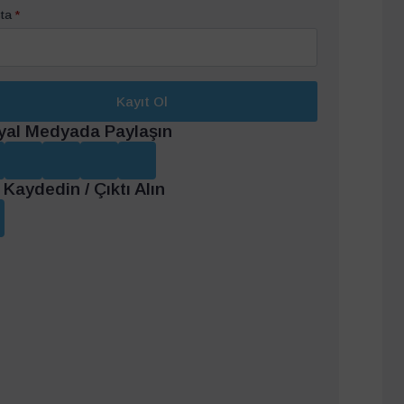
ta
*
Kayıt Ol
yal Medyada Paylaşın
Kaydedin / Çıktı Alın