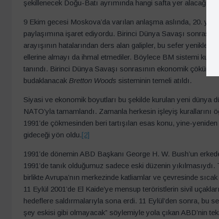
şekillenecek Doğu-Batı ayrımında hangi safta yer alacağı bel
9 Ekim gecesi Moskova’da varılan anlaşma aslında, 20. yüzyıl
paylaşımına işaret ediyordu. Birinci Dünya Savaşı sonrasının
arayışının hatalarından ders alan galipler, bu sefer yenikleri 
ellerine almayı da ihmal etmediler. Böylece BM sistemi kurul
tanındı. Birinci Dünya Savaşı sonrasının ekonomik çöküntüsü
budaklanacak
Bretton Woods
sisteminin temeli atıldı.
Siyasi ve ekonomik boyutları bu şekilde kurulan yeni dünya 
NATO’yla tamamlandı. Zamanla herkesin işleyiş kurallarını ö
1991’de çökmesinden beri tartışılan esas konu, yine-yeniden 
gideceği yön oldu.
[2]
1991’de dönemin ABD Başkanı George H. W. Bush’un erkeden il
1991’de tanık olduğumuz sadece eski düzenin yıkılmasıydı. Tak
birlikte Avrupa’nın merkezinde katliamlar ve çevresinde sıca
11 Eylül 2001’de El Kaide’ye mensup teröristlerin sivil uçakla
hedeflere saldırmalarıyla sona erdi. 11 Eylül’den sonra, bu 
şey eskisi gibi olmayacak” söylemiyle yola çıkan ABD’nin te