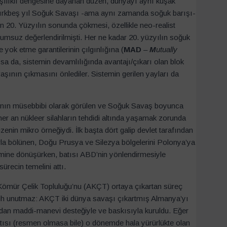
rşılıklı dengesine dayanan düzen, dünyayı aynı kuşak
a kırkbeş yıl Soğuk Savaşı -ama aynı zamanda soğuk barışı-
n 20. Yüzyılın sonunda çökmesi, özellikle neo-realist
umsuz değerlendirilmişti. Her ne kadar 20. yüzyılın soğuk
e yok etme garantilerinin çılgınlığına (
MAD
–
M
utually
a da, sistemin devamlılığında avantajı/çıkarı olan blok
avaşının çıkmasını önlediler. Sistemin gerilen yayları da
arının müsebbibi olarak görülen ve Soğuk Savaş boyunca
er an nükleer silahların tehdidi altında yaşamak zorunda
enin mikro örneğiydi. İlk başta dört galip devlet tarafından
varla bölünen, Doğu Prusya ve Silezya bölgelerini Polonya’ya
mine dönüşürken, batısı ABD’nin yönlendirmesiyle
ürecin temelini attı.
a Kömür Çelik Topluluğu’nu (AKÇT) ortaya çıkartan süreç
tarih unutmaz: AKÇT iki dünya savaşı çıkartmış Almanya’yı
ardan maddi-manevi desteğiyle ve baskısıyla kuruldu. Eğer
tısı (resmen olmasa bile) o dönemde hala yürürlükte olan