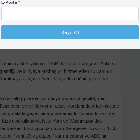
irlenmemişti.
E-Posta
*
da büyük güçlerin Avrupa’yı (ve dünyayı) ikinci defa
 intikamcı ve yenikleri sistem dışında bırakan düzen
de sisteme dahil ettiler ama sistemin kesin kontrolünü
Kayıt Ol
urken oluşturulan Güvenlik Konseyi’nde galiplere veto hakkı
nün tekrarlanmaması için takip eden yıllarda dallanıp
düzeninin askeri yönü de 1949’da kurulan Varşova Paktı ve
ğrendiği ve dünyaya kırkbeş yıl hizmet eden bu yapının
kurulmaya çalışılan “yeni dünya düzeni”nin yapısı ve
an ettiği gibi yeni bir dünya düzenine geçil(e)medi.
ip eden on yıl dünyanın çeşitli yörelerinde artan risklerle
k çatışmalarla geçen bir ara dönemiydi. Bu ara dönem de,
rı füze gibi kullanarak New York ve Washington’daki
sefer başkanlık koltuğunda oturan George W. Bush’un “hiçbir
krardan “yeni dünya düzeni” kurma çabası ve ABD’nin