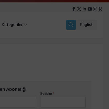
Kategoriler
English
Search
for:
en Aboneliği
Soyisim
*