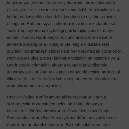
hegemonya çoktan sona ermiş durumda, ama dünya tam
olarak yeni bir sisteme de geçebilmiş değil. Kurulmakta olan,
bütün medeniyetlerin kendi öz kimlikleri ile eşit bir zeminde
olduğu ve Batı’nın siyasi, ekonomik ve kültürel olarak eski
‘hakim’ pozisyonunu kaybettiği çok kutuplu ‘yeni bir dünya
düzeni.’ Ancak, Batılı seçkinler bunu anlamakta ve kabul
etmekte zorlanıyorlar, dolayısıyla, alışık oldukları eski
güçlerini korumak için şiddet dahil her yolu mübah görüyorlar.
Putin’e göre uluslararası istikrarın tesisinin en kestirme yolu,
Batılı seçkinlerin tarihin akışına aykırı olarak ellerinde
tutunmaya çalıştıkları tek kutuplu dünya düzeninin artık Batılı
ülkelere de zarar verdiğini kabul edip hegemon olarak kalma
arayışlarından vazgeçmeleri.
Putin’in Valday Konferansındaki tarih anlatısı Batı’ya
sömürgecilik döneminden gelen bir ‘bütün dünyaya
hükmetme’ dürtüsü atfediyor ve Sovyetleri İkinci Dünya
Savaşından sonra Batı’nın yayılmacılığını dizginleyen en
önemli unsur olarak betimliyor. Bu tarih anlatısına göre