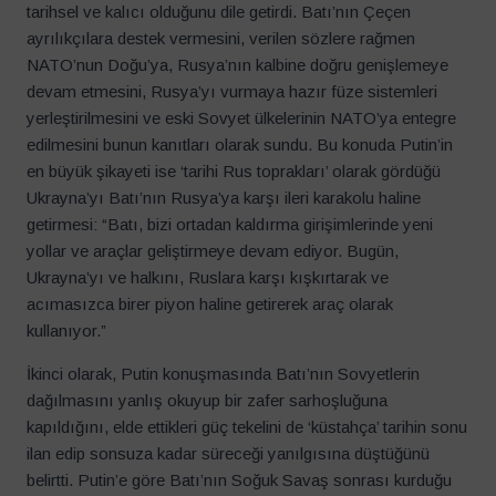
tarihsel ve kalıcı olduğunu dile getirdi. Batı’nın Çeçen
ayrılıkçılara destek vermesini, verilen sözlere rağmen
NATO’nun Doğu’ya, Rusya’nın kalbine doğru genişlemeye
devam etmesini, Rusya’yı vurmaya hazır füze sistemleri
yerleştirilmesini ve eski Sovyet ülkelerinin NATO’ya entegre
edilmesini bunun kanıtları olarak sundu. Bu konuda Putin’in
en büyük şikayeti ise ‘tarihi Rus toprakları’ olarak gördüğü
Ukrayna’yı Batı’nın Rusya’ya karşı ileri karakolu haline
getirmesi: “Batı, bizi ortadan kaldırma girişimlerinde yeni
yollar ve araçlar geliştirmeye devam ediyor. Bugün,
Ukrayna’yı ve halkını, Ruslara karşı kışkırtarak ve
acımasızca birer piyon haline getirerek araç olarak
kullanıyor.”
İkinci olarak, Putin konuşmasında Batı’nın Sovyetlerin
dağılmasını yanlış okuyup bir zafer sarhoşluğuna
kapıldığını, elde ettikleri güç tekelini de ‘küstahça’ tarihin sonu
ilan edip sonsuza kadar süreceği yanılgısına düştüğünü
belirtti. Putin’e göre Batı’nın Soğuk Savaş sonrası kurduğu