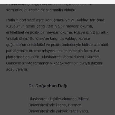
Israrla altını çizdiği, Batı’nın baskıcı, müdahaleci ve
sömürücü düzenine bir alternatifin olduğu.
Putin’in dört saati aşan konuşması ve 21. Valday Tartışma
Kulübü’nün genel içeriği, Batı’ya bir meydan okuma,
entelektüel ve politik bir meydan okuma. Rusya için Batı artık
‘mutlak öteki.’ Bu ‘öteki’ne karşı da Valday, ‘küresel
çoğunluk’un entelektüel ve politik önderleriyle birlikte alternatif
paradigmalar üretme misyonu üstlenen bir platform. Bu
platformda da Putin, ‘uluslararası liberal düzen’i Küresel
Güney’le birlikte tamamen yıkacak ‘yeni’ bir ‘dünya düzeni’
sözü veriyor.
Dr. Doğaçhan Dağı
Uluslararası İlişkiler alanında Bilkent
Üniversitesi’nde lisans, Bremen
Üniversitesi’nde yüksek lisans yaptı.