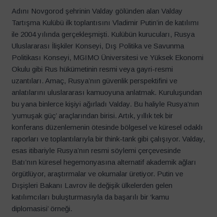
Adını Novgorod şehrinin Valday gölünden alan Valday
Tartışma Kulübü ilk toplantısını Vladimir Putin’in de katılımı
ile 2004 yılında gerçekleşmişti. Kulübün kurucuları, Rusya
Uluslararası İlişkiler Konseyi, Dış Politika ve Savunma
Politikası Konseyi, MGIMO Üniversitesi ve Yüksek Ekonomi
Okulu gibi Rus hükümetinin resmi veya gayri-resmi
uzantıları. Amaç, Rusya’nın güvenlik perspektifini ve
anlatılarını uluslararası kamuoyuna anlatmak. Kuruluşundan
bu yana binlerce kişiyi ağırladı Valday. Bu haliyle Rusya’nın
‘yumuşak güç’ araçlarından birisi. Artık, yıllık tek bir
konferans düzenlemenin ötesinde bölgesel ve küresel odaklı
raporları ve toplantılarıyla bir think-tank gibi çalışıyor. Valday,
esas itibariyle Rusya’nın resmi söylemi çerçevesinde
Batı’nın küresel hegemonyasına alternatif akademik ağları
örgütlüyor, araştırmalar ve okumalar üretiyor. Putin ve
Dışişleri Bakanı Lavrov ile değişik ülkelerden gelen
katılımcıları buluşturmasıyla da başarılı bir ‘kamu
diplomasisi’ örneği.