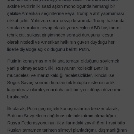
aksine Putin’in iki saati aşkın monoloğunda herhangi bir
şekilde Amerikan seçimlerine veya Trump’a atıf yapmaması
dikkat çekti. Yalnızca soru-cevap kısmında Trump hakkında
sorulan sorulara cevap olarak yeni seçilen ABD başkanını
tebrik etti, suikast girişiminden sonraki duruşunu ‘cesur’
olarak niteledi ve Amerikan halkının güven duyduğu her
liderle diyaloğa açık olduğunu belirtti Putin.
Putin’in konuşmasının iki ana teması olduğunu söylemek
yanlış olmayacaktır. İlki, Rusya’nın ‘kollektif Batı’ ile
mücadelesi ve maruz kaldığı ‘adaletsizlikler,’ ikincisi ise
Soğuk Savaş sonrası kurulan tek kutuplu sistemin artık
kaçınılmaz olarak yerini daha adil bir ‘yeni dünya düzeni’ne
bırakacağı.
İlk olarak, Putin geçmişteki konuşmalarına benzer olarak,
Batı’nın Sovyetlerin dağılması ile bile tatmin olmadığını,
Rusya Federasyonu’nun ilk yıllarındaki zayıflığını fırsat bilip
Rusları tamamen tarihten silmeyi planladığını, düşmanlığının