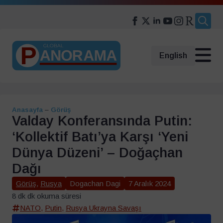
Search
for:
English
Anasayfa
–
Görüş
Valday Konferansında Putin:
‘Kollektif Batı’ya Karşı ‘Yeni
Dünya Düzeni’ – Doğaçhan
Dağı
Görüş
,
Rusya
Dogachan Dagi
7 Aralık 2024
8 dk dk okuma süresi
NATO
,
Putin
,
Rusya Ukrayna Savaşı