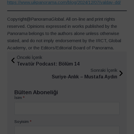
https://www.uikpanorama.com/blog/2024/12/07/valday-dd/
Copyright@
PanoramaGlobal.
All on-line and print rights
reserved. Opinions expressed in works published by the
Panorama
belongs to the authors alone unless otherwise
stated, and do not imply endorsement by the IRCT, Global
Academy, or the Editors/Editorial Board of Panorama.
Önceki İçerik
Tevatür Podcast: Bölüm 14
Sonraki İçerik
Suriye-Anlık – Mustafa Aydın
Bülten Aboneliği
İsim
*
Soyisim
*