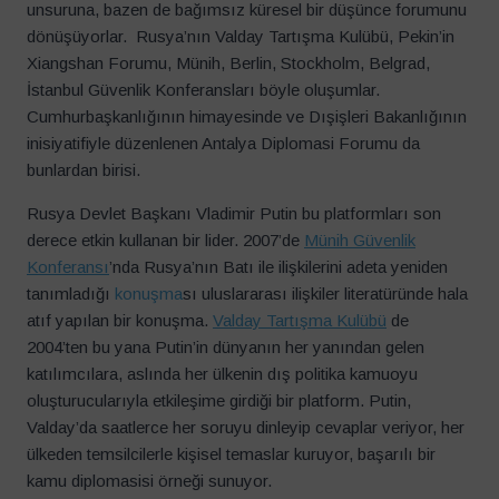
unsuruna, bazen de bağımsız küresel bir düşünce forumunu
dönüşüyorlar. Rusya’nın Valday Tartışma Kulübü, Pekin’in
Xiangshan Forumu, Münih, Berlin, Stockholm, Belgrad,
İstanbul Güvenlik Konferansları böyle oluşumlar.
Cumhurbaşkanlığının himayesinde ve Dışişleri Bakanlığının
inisiyatifiyle düzenlenen Antalya Diplomasi Forumu da
bunlardan birisi.
Rusya Devlet Başkanı Vladimir Putin bu platformları son
derece etkin kullanan bir lider. 2007’de
Münih Güvenlik
Konferansı
’nda Rusya’nın Batı ile ilişkilerini adeta yeniden
tanımladığı
konuşma
sı uluslararası ilişkiler literatüründe hala
atıf yapılan bir konuşma.
Valday Tartışma Kulübü
de
2004’ten bu yana Putin’in dünyanın her yanından gelen
katılımcılara, aslında her ülkenin dış politika kamuoyu
oluşturucularıyla etkileşime girdiği bir platform. Putin,
Valday’da saatlerce her soruyu dinleyip cevaplar veriyor, her
ülkeden temsilcilerle kişisel temaslar kuruyor, başarılı bir
kamu diplomasisi örneği sunuyor.