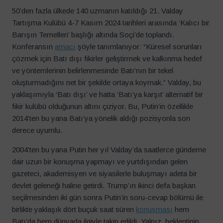
50’den fazla ülkede 140 uzmanın katıldığı 21. Valday
Tartışma Kulübü 4-7 Kasım 2024 tarihleri arasında ‘Kalıcı bir
Barışın Temelleri’ başlığı altında Soçi’de toplandı.
Konferansın
amacı
şöyle tanımlanıyor: “Küresel sorunları
çözmek için Batı dışı fikirler geliştirmek ve kalkınma hedef
ve yöntemlerinin belirlenmesinde Batı’nın bir tekel
oluşturmadığını net bir şekilde ortaya koymak.” Valday, bu
yaklaşımıyla ‘Batı dışı’ ve hatta ‘Batı’ya karşıt’ alternatif bir
fikir kulübü olduğunun altını çiziyor. Bu, Putin’in özellikle
2014’ten bu yana Batı’ya yönelik aldığı pozisyonla son
derece uyumlu.
2004’ten bu yana Putin her yıl Valday’da saatlerce gündeme
dair uzun bir konuşma yapmayı ve yurtdışından gelen
gazeteci, akademisyen ve siyasilerle buluşmayı adeta bir
devlet geleneği haline getirdi. Trump’ın ikinci defa başkan
seçilmesinden iki gün sonra Putin’in soru-cevap bölümü ile
birlikte yaklaşık dört buçuk saat süren
konuşması
hem
Batı’da hem dünyada ilgiyle takip edildi. Yalnız, beklentinin