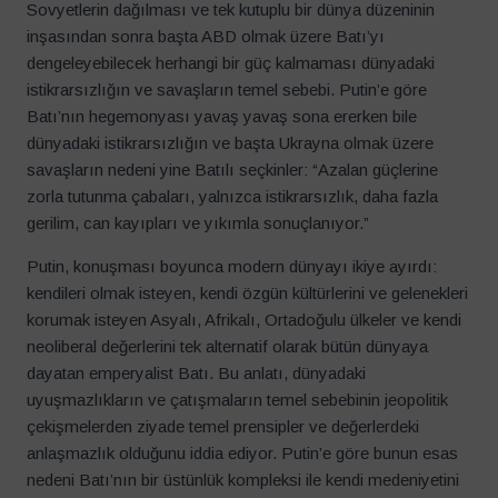
Sovyetlerin dağılması ve tek kutuplu bir dünya düzeninin
inşasından sonra başta ABD olmak üzere Batı’yı
dengeleyebilecek herhangi bir güç kalmaması dünyadaki
istikrarsızlığın ve savaşların temel sebebi. Putin’e göre
Batı’nın hegemonyası yavaş yavaş sona ererken bile
dünyadaki istikrarsızlığın ve başta Ukrayna olmak üzere
savaşların nedeni yine Batılı seçkinler: “Azalan güçlerine
zorla tutunma çabaları, yalnızca istikrarsızlık, daha fazla
gerilim, can kayıpları ve yıkımla sonuçlanıyor.”
Putin, konuşması boyunca modern dünyayı ikiye ayırdı:
kendileri olmak isteyen, kendi özgün kültürlerini ve gelenekleri
korumak isteyen Asyalı, Afrikalı, Ortadoğulu ülkeler ve kendi
neoliberal değerlerini tek alternatif olarak bütün dünyaya
dayatan emperyalist Batı. Bu anlatı, dünyadaki
uyuşmazlıkların ve çatışmaların temel sebebinin jeopolitik
çekişmelerden ziyade temel prensipler ve değerlerdeki
anlaşmazlık olduğunu iddia ediyor. Putin’e göre bunun esas
nedeni Batı’nın bir üstünlük kompleksi ile kendi medeniyetini