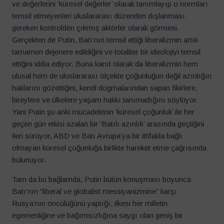
ve değerlerini ‘küresel değerler’ olarak tanımlayıp o normları
temsil etmeyenleri uluslararası düzenden dışlanması
gereken kontrolden çıkmış aktörler olarak görmesi.
Gerçekten de Putin, Batı’nın temsil ettiği liberalizmin artık
tamamen dejenere edildiğini ve totaliter bir ideolojiyi temsil
ettiğini iddia ediyor. Buna kanıt olarak da liberalizmin hem
ulusal hem de uluslararası ölçekte çoğunluğun değil azınlığın
haklarını gözettiğini, kendi dogmalarından sapan fikirlere,
bireylere ve ülkelere yaşam hakkı tanımadığını söylüyor.
Yani Putin şu anki mücadelenin ‘küresel çoğunluk’ ile her
geçen gün etkisi azalan bir ‘Batılı azınlık’ arasında geçtiğini
ileri sürüyor, ABD ve Batı Avrupa’ya bir ittifakla bağlı
olmayan küresel çoğunluğa birlikte hareket etme çağrısında
bulunuyor.
Tam da bu bağlamda, Putin bütün konuşması boyunca
Batı’nın “liberal ve globalist messiyanizmine” karşı
Rusya’nın öncülüğünü yaptığı, ilkesi her milletin
egemenliğine ve bağımsızlığına saygı olan geniş bir