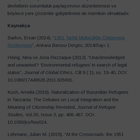
devletlerin sorumluluk paylaşımının düzenlenmesi ve
böylece yeni çözümler geliştirilmesi de mümkün olmaktadır.
Kaynakça
Barkın, Ersan (2014). “
1951 Tarihli Mülteciliğin Önlenmesi
Sözleşmesi
”,
Ankara Barosu Dergisi
, 2014/Sayı 1.
Höing, Nina ve Jona Razzaque (2012). “Unacknowledged
and unwanted? ‘Environmental refugees’ in search of legal
status”,
Journal of Global Ethics
, Cilt 8 (:1), ss. 19-40, DOI:
10.1080/17449626.2011.635691.
Kuch, Amelia (2016). Naturalization of Burundian Refugees
in Tanzania: The Debates on Local Integration and the
Meaning of Citizenship Revisited,
Journal of Refugee
Studies
, Vol.30, Issue 3, pp: 468-487. DOI:
10.1093/jrs/few024.
Lehmann, Julian M. (2019). “At the Crossroads: the 1951