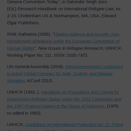
Geneva Convention Today”, in Satvinder Singh Juss
(Ed.)
Research Handbook on International Refugee Law
, ss.
2-16. Cheltenham UK & Northampton, MA, USA, Edward
Elgar Publishers.
Röhl, Katharina (2005). “
Fleeing violence and poverty: non-
refoulement obligations under the European Convention of
Human Rights
”.
New Issues in Refugee Research
, UNHCR,
Working Paper No: 111. ISSN: 1020-7473.
UN General Assembly (2018).
Intergovernmental Conference
to Adopt Global Compact for Safe, Orderly, and Regular
Migration
, A/Conf.231/3.
UNHCR (1992, ).
Handbook on Procedures and Criteria for
Determining Refugee Status under the 1951 Convention and
the 1967 Protocol relating to the Status of Refugees
. (1979,
re-edited in 1992).
UNHCR,
Guidelines on International Protection No: 11: Prima