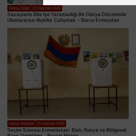
Görüş, Diğer
17 Haziran 2026
Savaşların Bile İşe Yaramadığı Bir Dünya Düzeninde
Uluslararası İlişkiler Çalışmak – Burcu Ermeydan
Görüş, Avrasya
15 Haziran 2026
Seçim Sonrası Ermenistan: Batı, Rusya ve Bölgesel
Barış Denklemi – Barçın Yinanç