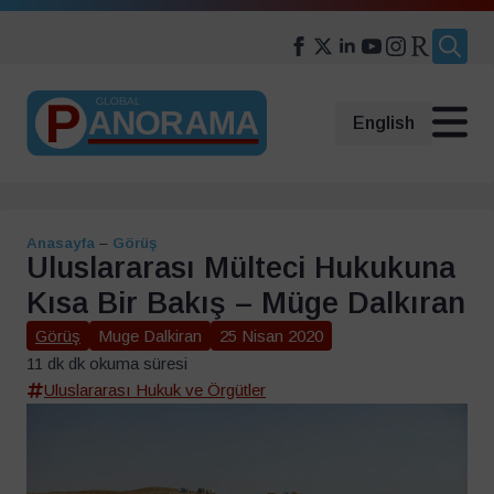
Search
for:
English
Anasayfa
–
Görüş
Uluslararası Mülteci Hukukuna
Kısa Bir Bakış – Müge Dalkıran
Görüş
Muge Dalkiran
25 Nisan 2020
11 dk dk okuma süresi
Uluslararası Hukuk ve Örgütler