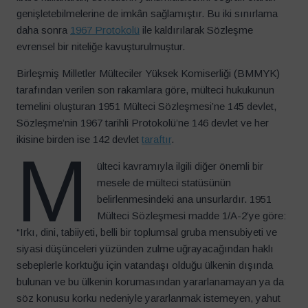
genişletebilmelerine de imkân sağlamıştır. Bu iki sınırlama
daha sonra
1967 Protokolü
ile kaldırılarak Sözleşme
evrensel bir niteliğe kavuşturulmuştur.
Birleşmiş Milletler Mülteciler Yüksek Komiserliği (BMMYK)
tarafından verilen son rakamlara göre, mülteci hukukunun
temelini oluşturan 1951 Mülteci Sözleşmesi’ne 145 devlet,
Sözleşme’nin 1967 tarihli Protokolü’ne 146 devlet ve her
ikisine birden ise 142 devlet
taraftır
.
M
ülteci kavramıyla ilgili diğer önemli bir
mesele de mülteci statüsünün
belirlenmesindeki ana unsurlardır. 1951
Mülteci Sözleşmesi madde 1/A-2’ye göre:
“Irkı, dini, tabiiyeti, belli bir toplumsal gruba mensubiyeti ve
siyasi düşünceleri yüzünden zulme uğrayacağından haklı
sebeplerle korktuğu için vatandaşı olduğu ülkenin dışında
bulunan ve bu ülkenin korumasından yararlanamayan ya da
söz konusu korku nedeniyle yararlanmak istemeyen, yahut