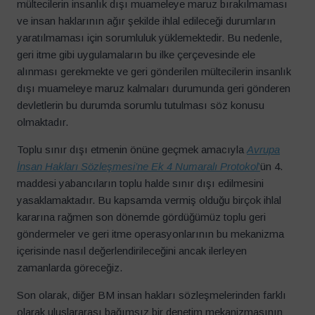
mültecilerin insanlık dışı muameleye maruz bırakılmaması
ve insan haklarının ağır şekilde ihlal edileceği durumların
yaratılmaması için sorumluluk yüklemektedir. Bu nedenle,
geri itme gibi uygulamaların bu ilke çerçevesinde ele
alınması gerekmekte ve geri gönderilen mültecilerin insanlık
dışı muameleye maruz kalmaları durumunda geri gönderen
devletlerin bu durumda sorumlu tutulması söz konusu
olmaktadır.
Toplu sınır dışı etmenin önüne geçmek amacıyla
Avrupa
İnsan Hakları Sözleşmesi’ne Ek 4 Numaralı Protokol
’
ün 4.
maddesi yabancıların toplu halde sınır dışı edilmesini
yasaklamaktadır. Bu kapsamda vermiş olduğu birçok ihlal
kararına rağmen son dönemde gördüğümüz toplu geri
göndermeler ve geri itme operasyonlarının bu mekanizma
içerisinde nasıl değerlendirileceğini ancak ilerleyen
zamanlarda göreceğiz.
Son olarak, diğer BM insan hakları sözleşmelerinden farklı
olarak uluslararası bağımsız bir denetim mekanizmasının