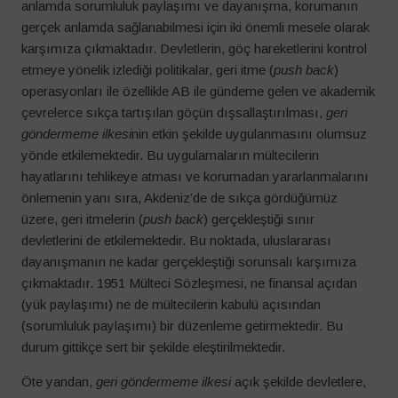
anlamda sorumluluk paylaşımı ve dayanışma, korumanın
gerçek anlamda sağlanabilmesi için iki önemli mesele olarak
karşımıza çıkmaktadır. Devletlerin, göç hareketlerini kontrol
etmeye yönelik izlediği politikalar, geri itme (
push back
)
operasyonları ile özellikle AB ile gündeme gelen ve akademik
çevrelerce sıkça tartışılan göçün dışsallaştırılması,
geri
göndermeme ilkesi
nin etkin şekilde uygulanmasını olumsuz
yönde etkilemektedir. Bu uygulamaların mültecilerin
hayatlarını tehlikeye atması ve korumadan yararlanmalarını
önlemenin yanı sıra, Akdeniz’de de sıkça gördüğümüz
üzere, geri itmelerin (
push back
) gerçekleştiği sınır
devletlerini de etkilemektedir. Bu noktada, uluslararası
dayanışmanın ne kadar gerçekleştiği sorunsalı karşımıza
çıkmaktadır. 1951 Mülteci Sözleşmesi, ne finansal açıdan
(yük paylaşımı) ne de mültecilerin kabulü açısından
(sorumluluk paylaşımı) bir düzenleme getirmektedir. Bu
durum gittikçe sert bir şekilde eleştirilmektedir.
Öte yandan,
geri göndermeme ilkesi
açık şekilde devletlere,