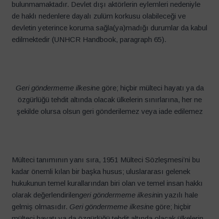
bulunmamaktadır. Devlet dışı aktörlerin eylemleri nedeniyle
de haklı nedenlere dayalı zulüm korkusu olabileceği ve
devletin yeterince koruma sağla(ya)madığı durumlar da kabul
edilmektedir (UNHCR Handbook, paragraph 65).
Geri göndermeme ilkesi
ne göre; hiçbir mülteci hayatı ya da
özgürlüğü tehdit altında olacak ülkelerin sınırlarına, her ne
şekilde olursa olsun geri gönderilemez veya iade edilemez
Mülteci tanımının yanı sıra, 1951 Mülteci Sözleşmesi’ni bu
kadar önemli kılan bir başka husus; uluslararası gelenek
hukukunun temel kurallarından biri olan ve temel insan hakkı
olarak değerlendirilen
geri göndermeme ilkesi
nin yazılı hale
gelmiş olmasıdır.
Geri göndermeme ilkesi
ne göre; hiçbir
mülteci hayatı ya da özgürlüğü tehdit altında olacak ülkelerin