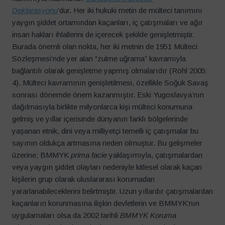
Deklarasyonu
’dur. Her iki hukuki metin de mülteci tanımını
yaygın şiddet ortamından kaçanları, iç çatışmaları ve ağır
insan hakları ihlallerini de içerecek şekilde genişletmiştir.
Burada önemli olan nokta, her iki metnin de 1951 Mülteci
Sözleşmesi’nde yer alan “zulme uğrama” kavramıyla
bağlantılı olarak genişletme yapmış olmalarıdır (Röhl 2005:
4). Mülteci kavramının genişletilmesi, özellikle Soğuk Savaş
sonrası dönemde önem kazanmıştır. Eski Yugoslavya’nın
dağılmasıyla birlikte milyonlarca kişi mülteci konumuna
gelmiş ve yıllar içerisinde dünyanın farklı bölgelerinde
yaşanan etnik, dini veya milliyetçi temelli iç çatışmalar bu
sayının oldukça artmasına neden olmuştur. Bu gelişmeler
üzerine; BMMYK
prima facie
yaklaşımıyla, çatışmalardan
veya yaygın şiddet olayları nedeniyle kitlesel olarak kaçan
kişilerin grup olarak uluslararası korumadan
yararlanabileceklerini belirtmiştir. Uzun yıllardır çatışmalardan
kaçanların korunmasına ilişkin devletlerin ve BMMYK’nın
uygulamaları olsa da 2002 tarihli
BMMYK Koruma