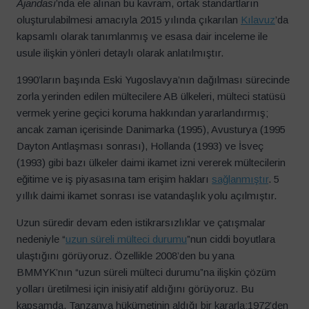
Ajandası
’nda ele alınan bu kavram, ortak standartların
oluşturulabilmesi amacıyla 2015 yılında çıkarılan
Kılavuz
’da
kapsamlı olarak tanımlanmış ve esasa dair inceleme ile
usule ilişkin yönleri detaylı olarak anlatılmıştır.
1990’ların başında Eski Yugoslavya’nın dağılması sürecinde
zorla yerinden edilen mültecilere AB ülkeleri, mülteci statüsü
vermek yerine geçici koruma hakkından yararlandırmış;
ancak zaman içerisinde Danimarka (1995), Avusturya (1995
Dayton Antlaşması sonrası), Hollanda (1993) ve İsveç
(1993) gibi bazı ülkeler daimi ikamet izni vererek mültecilerin
eğitime ve iş piyasasına tam erişim hakları
sağlanmıştır
. 5
yıllık daimi ikamet sonrası ise vatandaşlık yolu açılmıştır.
Uzun süredir devam eden istikrarsızlıklar ve çatışmalar
nedeniyle “
uzun süreli mülteci durumu
”nun ciddi boyutlara
ulaştığını görüyoruz. Özellikle 2008’den bu yana
BMMYK’nın “uzun süreli mülteci durumu”na ilişkin çözüm
yolları üretilmesi için inisiyatif aldığını görüyoruz. Bu
kapsamda, Tanzanya hükümetinin aldığı bir kararla;1972’den