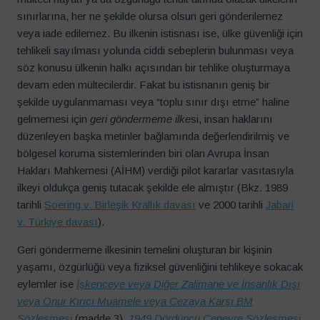
sınırlarına, her ne şekilde olursa olsun geri gönderilemez
veya iade edilemez. Bu ilkenin istisnası ise, ülke güvenliği için
tehlikeli sayılması yolunda ciddi sebeplerin bulunması veya
söz konusu ülkenin halkı açısından bir tehlike oluşturmaya
devam eden mültecilerdir. Fakat bu istisnanın geniş bir
şekilde uygulanmaması veya “toplu sınır dışı etme” haline
gelmemesi için
geri göndermeme ilke
si, insan haklarını
düzenleyen başka metinler bağlamında değerlendirilmiş ve
bölgesel koruma sistemlerinden biri olan Avrupa İnsan
Hakları Mahkemesi (AİHM) verdiği pilot kararlar vasıtasıyla
ilkeyi oldukça geniş tutacak şekilde ele almıştır (Bkz. 1989
tarihli
Soering v. Birleşik Krallık davası
ve 2000 tarihli
Jabari
v. Türkiye davası
).
Geri göndermeme ilkesinin temelini oluşturan bir kişinin
yaşamı, özgürlüğü veya fiziksel güvenliğini tehlikeye sokacak
eylemler ise
İşkenceye veya Diğer Zalimane ve İnsanlık Dışı
veya Onur Kırıcı Muamele veya Cezaya Karşı BM
Sözleşmesi
(madde 3),
1949 Dördüncü Cenevre Sözleşmesi