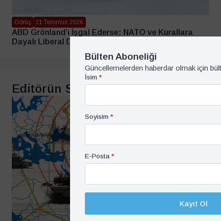
Görüş
21 Temmuz 2026
ABD Grönland’ı İşgal Ederse: NATO ve Kurallara
Dayalı Liberal Düzenin Sonu – Umur Tugay Yücel
Bülten Aboneliği
Güncellemelerden haberdar olmak için bül
İsim
*
Editörün Seçtikleri
Soyisim
*
E-Posta
*
Kayıt Ol