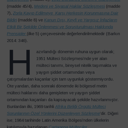
(madde 45/4),
Medeni ve Siyasal Haklar Sözleşmes
i
(madde
7),
Zorla Kayıp Edilmeye Karşı Herkesin Korunmasına Dair
Bildiri
(madde 8) ve
Kanun Dışı, Keyfi ve Yargısız İnfazların
Etkili Bir Şekilde Önlenmesi ve Soruşturulması Hakkında
Prensipler
(ilke 5) çerçevesinde değerlendirilmektedir (Barkın
2014: 346).
H
azırlandığı dönemin ruhuna uygun olarak;
1951 Mülteci Sözleşmesi’nde yer alan
mülteci tanımı, bireysel nitelik taşımakta ve
yaygın şiddet ortamından veya
çatışmalardan kaçanlar için tam uygunluk göstermiyordu.
Öte yandan, daha sonraki dönemde iki bölgesel metin
mülteci haklarını daha genişleten ve yaygın şiddet
ortamından kaçanları da kapsayacak şekilde hazırlanmıştır.
Bunlardan ilki, 1969 tarihli
Afrika Birliği Örgütü Mülteci
Sorunlarının Özel Yönlerini Düzenleyen Sözleşme
’dir. Diğeri
ise; 1984 tarihinde Latin Amerika Bölgesi’nden ülkelerin
katılımıyla hazırlanan
Cartagena Mülteciler