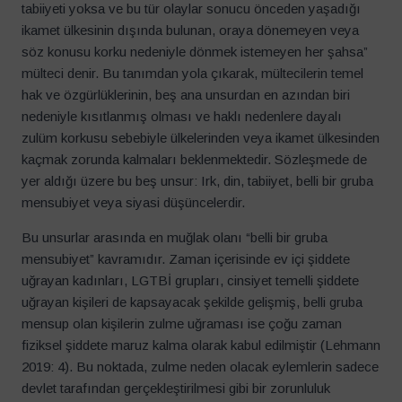
tabiiyeti yoksa ve bu tür olaylar sonucu önceden yaşadığı
ikamet ülkesinin dışında bulunan, oraya dönemeyen veya
söz konusu korku nedeniyle dönmek istemeyen her şahsa”
mülteci denir. Bu tanımdan yola çıkarak, mültecilerin temel
hak ve özgürlüklerinin, beş ana unsurdan en azından biri
nedeniyle kısıtlanmış olması ve haklı nedenlere dayalı
zulüm korkusu sebebiyle ülkelerinden veya ikamet ülkesinden
kaçmak zorunda kalmaları beklenmektedir. Sözleşmede de
yer aldığı üzere bu beş unsur: Irk, din, tabiiyet, belli bir gruba
mensubiyet veya siyasi düşüncelerdir.
Bu unsurlar arasında en muğlak olanı “belli bir gruba
mensubiyet” kavramıdır. Zaman içerisinde ev içi şiddete
uğrayan kadınları, LGTBİ grupları, cinsiyet temelli şiddete
uğrayan kişileri de kapsayacak şekilde gelişmiş, belli gruba
mensup olan kişilerin zulme uğraması ise çoğu zaman
fiziksel şiddete maruz kalma olarak kabul edilmiştir (Lehmann
2019: 4). Bu noktada, zulme neden olacak eylemlerin sadece
devlet tarafından gerçekleştirilmesi gibi bir zorunluluk