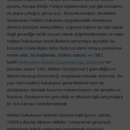
uyumu, Avrupa Birliği-Türkiye ilişkilerindeki yeri gibi konuların
ön plana çıktığını görüyoruz. Bununla beraber; devletlerin
uluslararası mülteci hukukunu uygulamadaki neredeyse
dirence dönüşen isteksizlikleri, sığınma hakkını bir hak olarak
değil güvenliğe tehdit unsuru olarak değerlendirmeleri ve hatta
mülteci hukukunun temel ilkelerini tartışmaya açmaları bu
konunun özüne ilişkin daha fazla soruların ortaya çıkmasına
neden oldu. Bu bağlamda, mülteci statüsü ve 1951
tarihli
Mültecilerin Hukuki Durumuna Dair Sözleşme
’nin
(bundan sonra “1951 Mülteci Sözleşmesi”) güncelliğini ve
etkisini koruyup korumadığı sorgulanan konular arasında. Bu
yazı hem mülteci hukukunun genel ilkelerini hem de
uluslararası alandaki koruma mekanizmasını ele almakta ve
böylece, Sözleşme’nin güncelliği ve etkisiyle ilgili tartışmalara
bir ışık tutmayı hedeflemektedir.
Mülteci hukukunun tarihsel sürecine baktığımız zaman,
1920’li yıllardan itibaren Milletler Cemiyeti’nin girişimiyle
mültecilerin hukuki statüsünü tanımlamak amacıyla