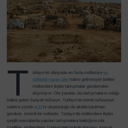
T
ürkiye’nin dünyada en fazla mülteciye
ev
sahipliği yapan ülke
haline gelmesiyle birlikte
mültecilere ilişkin tartışmalar gündemden
düşmüyor. Öte yandan, bu tartışmaların odağı
haline gelen Suriyeli nüfusun, Türkiye’nin kendi nüfusunun
sadece yüzde
4,31
’ni oluşturduğu da akılda tutulması
gereken önemli bir noktadır. Türkiye’de mültecilere ilişkin
çeşitli mecralarda yapılan tartışmalara baktığımızda
özellikle, mültecilerin Türkiye’deki hukuki durumu, sosyal