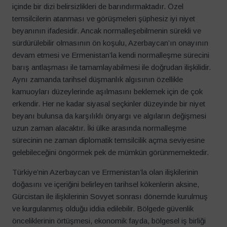
içinde bir dizi belirsizlikleri de barındırmaktadır. Özel
temsilcilerin atanması ve görüşmeleri şüphesiz iyi niyet
beyanının ifadesidir. Ancak normalleşebilmenin sürekli ve
sürdürülebilir olmasının ön koşulu, Azerbaycan’ın onayının
devam etmesi ve Ermenistan’la kendi normalleşme sürecini
barış antlaşması ile tamamlayabilmesi ile doğrudan ilişkilidir.
Aynı zamanda tarihsel düşmanlık algısının özellikle
kamuoyları düzeylerinde aşılmasını beklemek için de çok
erkendir. Her ne kadar siyasal seçkinler düzeyinde bir niyet
beyanı bulunsa da karşılıklı önyargı ve algıların değişmesi
uzun zaman alacaktır. İki ülke arasında normalleşme
sürecinin ne zaman diplomatik temsilcilik açma seviyesine
gelebileceğini öngörmek pek de mümkün görünmemektedir.
Türkiye’nin Azerbaycan ve Ermenistan’la olan ilişkilerinin
doğasını ve içeriğini belirleyen tarihsel kökenlerin aksine,
Gürcistan ile ilişkilerinin Sovyet sonrası dönemde kurulmuş
ve kurgulanmış olduğu iddia edilebilir. Bölgede güvenlik
önceliklerinin örtüşmesi, ekonomik fayda, bölgesel iş birliği