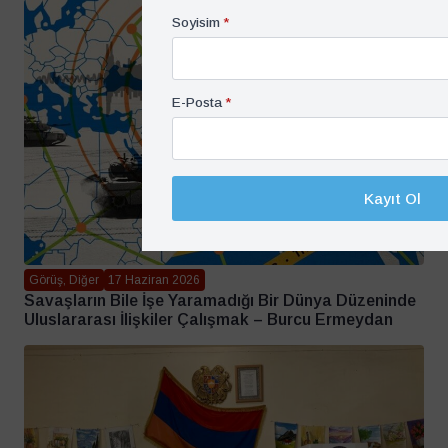
Soyisim
*
E-Posta
*
Kayıt Ol
Görüş, Diğer
17 Haziran 2026
Savaşların Bile İşe Yaramadığı Bir Dünya Düzeninde
Uluslararası İlişkiler Çalışmak – Burcu Ermeydan