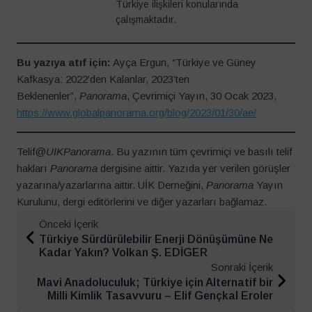
Türkiye ilişkileri konularında
çalışmaktadır.
Bu yazıya atıf için:
Ayça Ergun, “Türkiye ve Güney
Kafkasya: 2022’den Kalanlar, 2023’ten
Beklenenler”,
Panorama
, Çevrimiçi Yayın, 30 Ocak 2023,
https://www.globalpanorama.org/blog/2023/01/30/ae/
Telif@
UIKPanorama
. Bu yazının tüm çevrimiçi ve basılı telif
hakları
Panorama
dergisine aittir. Yazıda yer verilen görüşler
yazarına/yazarlarına aittir. UİK Derneğini,
Panorama
Yayın
Kurulunu, dergi editörlerini ve diğer yazarları bağlamaz.
Önceki İçerik
Türkiye Sürdürülebilir Enerji Dönüşümüne Ne
Kadar Yakın? Volkan Ş. EDİGER
Sonraki İçerik
Mavi Anadoluculuk; Türkiye için Alternatif bir
Milli Kimlik Tasavvuru – Elif Gençkal Eroler