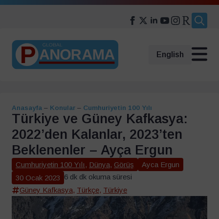
Search
for:
English
Anasayfa
–
Konular
–
Cumhuriyetin 100 Yılı
Türkiye ve Güney Kafkasya:
2022’den Kalanlar, 2023’ten
Beklenenler – Ayça Ergun
Cumhuriyetin 100 Yılı
,
Dünya
,
Görüş
Ayca Ergun
6 dk dk okuma süresi
30 Ocak 2023
Güney Kafkasya
,
Türkçe
,
Türkiye