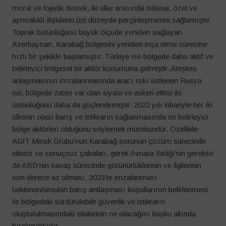
moral ve lojistik destek, iki ülke arasında istisnai, özel ve
ayrıcalıklı ilişkilerin üst düzeyde perçinleşmesini sağlamıştır.
Toprak bütünlüğünü büyük ölçüde yeniden sağlayan
Azerbaycan, Karabağ bölgesini yeniden inşa etme sürecine
hızlı bir şekilde başlamıştır. Türkiye ise bölgede daha aktif ve
belirleyici bölgesel bir aktör konumuna gelmiştir. Ateşkes
anlaşmasının imzalanmasında aracı rolü üstlenen Rusya
ise, bölgede zaten var olan siyasi ve askeri etkisi ile
üstünlüğünü daha da güçlendirmiştir. 2022 yılı itibariyle her iki
ülkenin olası barış ve istikrarın sağlanmasında en belirleyici
bölge aktörleri olduğunu söylemek mümkündür. Özellikle
AGİT Minsk Grubu’nun Karabağ sorunun çözüm sürecinde
etkisiz ve sonuçsuz çabaları, gerek Avrupa Birliği’nin gerekse
de ABD’nin savaş sürecinde görünürlüklerinin ve ilgilerinin
son derece az olması, 2023’te imzalanması
beklenen/umulan barış antlaşması koşullarının belirlenmesi
ile bölgedeki sürdürülebilir güvenlik ve istikrarın
oluşturulmasındaki etkilerinin ne olacağını kuşku altında
bırakmaktadır.