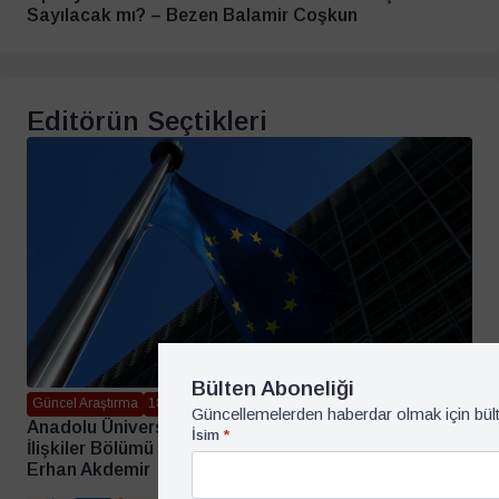
Sayılacak mı? – Bezen Balamir Coşkun
Editörün Seçtikleri
Bülten Aboneliği
Güncel Araştırma
18 Haziran 2026
Güncellemelerden haberdar olmak için bül
Anadolu Üniversitesi İktisat Fakültesi Uluslararası
İsim
*
İlişkiler Bölümü Öğrencilerinin Avrupa Birliği Algısı –
Erhan Akdemir