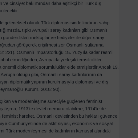
çin ve cinsiyet bakımından daha eşitlikçi bir Türk dış
rilecektir.
ikle geleneksel olarak Türk diplomasisinde kadının sahip
tığımızda, tıpkı Avrupalı saray kadınları gibi Osmanlı
 gönderdikleri mektuplar ve hediyeler ile diğer saray
le doğrudan görüşerek erişilmesi zor Osmanlı sultanına
93: 221). Osmanlı İmparatorluğu 18. Yüzyıla kadar resmi
i kabul etmediğinden, Avrupa’da yerleşik temsilcilikler
 önemli diplomatik sorumluluklar elde etmişlerdir Ancak 19.
 Avrupa olduğu gibi, Osmanlı saray kadınlarının da
luşan diplomatik yapının kurulmasıyla diplomasi ve dış
 Süleymanoğlu-Kürüm, 2018: 90).
 çıkan ve modernleşme süreciyle güçlenen feminist
rde çalışma, 1913’te devlet memuru olabilme, 1914’te de
m feminist hareket, Osmanlı devletinden bu hakları güvence
rkiye Cumhuriyeti’nde de aktif siyasi, ekonomik ve sosyal
nemi Türk modernleşmesi de kadınların kamusal alandaki