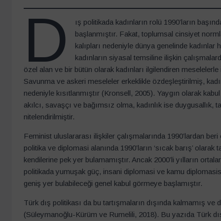
D
ış politikada kadınların rolü 1990’ların başın
başlanmıştır. Fakat, toplumsal cinsiyet normla
kalıpları nedeniyle dünya genelinde kadınlar 
kadınların siyasal temsiline ilişkin çalışmala
özel alan ve bir bütün olarak kadınları ilgilendiren meselelerle 
Savunma ve askeri meseleler erkeklikle özdeşleştirilmiş, kadı
nedeniyle kısıtlanmıştır (Kronsell, 2005). Yaygın olarak kabul e
akılcı, savaşçı ve bağımsız olma, kadınlık ise duygusallık, ta
nitelendirilmiştir.
Feminist uluslararası ilişkiler çalışmalarında 1990’lardan ber
politika ve diplomasi alanında 1990’ların ‘sıcak barış’ olarak
kendilerine pek yer bulamamıştır. Ancak 2000’li yılların ortal
politikada yumuşak güç, insani diplomasi ve kamu diplomasisi f
geniş yer bulabileceği genel kabul görmeye başlamıştır.
Türk dış politikası da bu tartışmaların dışında kalmamış ve 
(Süleymanoğlu-Kürüm ve Rumelili, 2018). Bu yazıda Türk dış p