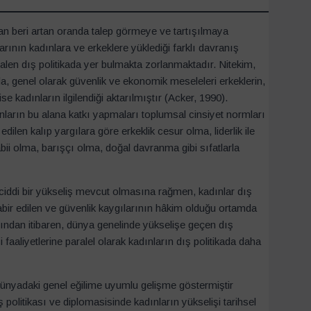
dan beri artan oranda talep görmeye ve tartışılmaya
rının kadınlara ve erkeklere yüklediği farklı davranış
halen dış politikada yer bulmakta zorlanmaktadır. Nitekim,
rda, genel olarak güvenlik ve ekonomik meseleleri erkeklerin,
ise kadınların ilgilendiği aktarılmıştır (Acker, 1990).
nların bu alana katkı yapmaları toplumsal cinsiyet normları
dilen kalıp yargılara göre erkeklik cesur olma, liderlik ile
bii olma, barışçı olma, doğal davranma gibi sıfatlarla
i ciddi bir yükseliş mevcut olmasına rağmen, kadınlar dış
 tabir edilen ve güvenlik kaygılarının hâkim olduğu ortamda
arından itibaren, dünya genelinde yükselişe geçen dış
aaliyetlerine paralel olarak kadınların dış politikada daha
dünyadaki genel eğilime uyumlu gelişme göstermiştir
olitikası ve diplomasisinde kadınların yükselişi tarihsel