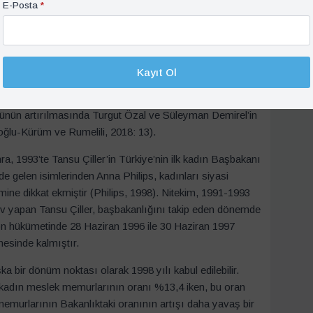
E-Posta
*
düğü 1957 yılı olarak almak mümkündür. Fakat bundan sonra
k 25 yıl sonra gerçekleşebilmiş ve 1982’de Filiz Dinçmen
in atanması ise ancak 10 yıl sonra Solmaz Ünaydın’ın
 Ünaydın daha sonra medyaya verdiği mülakatlarda kadın
Kayıt Ol
 çok Galatasaray Lisesi ve Mülkiye mezunu erkeklere
kendisinin 8 yıl beklediğini ifade etmiştir. Öte yandan
ğünün artırılmasında Turgut Özal ve Süleyman Demirel’in
noğlu-Kürüm ve Rumelili, 2018: 13).
, 1993’te Tansu Çiller’in Türkiye’nin ilk kadın Başbakanı
 gelen isimlerinden Anna Philips, kadınları siyasi
mine dikkat ekmiştir (Philips, 1998). Nitekim, 1991-1993
 yapan Tansu Çiller, başbakanlığını takip eden dönemde
syon hükümetinde 28 Haziran 1996 ile 30 Haziran 1997
esinde kalmıştır.
a bir dönüm noktası olarak 1998 yılı kabul edilebilir.
 kadın meslek memurlarının oranı %13,4 iken, bu oran
emurlarının Bakanlıktaki oranının artışı daha yavaş bir