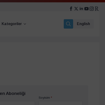
Kategoriler
English
Search
for:
en Aboneliği
Soyisim
*