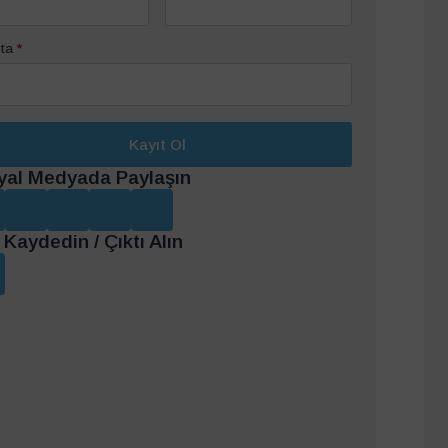
ta
*
Kayıt Ol
yal Medyada Paylaşın
Kaydedin / Çıktı Alın