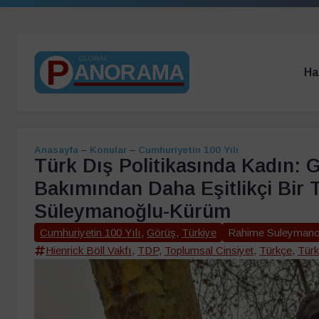
Ha
Anasayfa
–
Konular
–
Cumhuriyetin 100 Yılı
Türk Dış Politikasında Kadın: 
Bakımından Daha Eşitlikçi Bir 
Süleymanoğlu-Kürüm
Cumhuriyetin 100 Yılı
,
Görüş
,
Türkiye
Rahime Suleymano
Hienrick Böll Vakfı
,
TDP
,
Toplumsal Cinsiyet
,
Türkçe
,
Türk