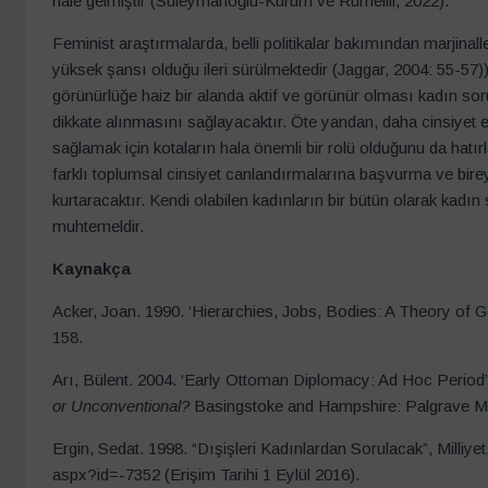
hale gelmiştir (Süleymanoğlu-Kürüm ve Rumelili, 2022).
Feminist araştırmalarda, belli politikalar bakımından marjin
yüksek şansı olduğu ileri sürülmektedir (Jaggar, 2004: 55-57))
görünürlüğe haiz bir alanda aktif ve görünür olması kadın soru
dikkate alınmasını sağlayacaktır. Öte yandan, daha cinsiyet eşi
sağlamak için kotaların hala önemli bir rolü olduğunu da hatırl
farklı toplumsal cinsiyet canlandırmalarına başvurma ve bire
kurtaracaktır. Kendi olabilen kadınların bir bütün olarak kadı
muhtemeldir.
Kaynakça
Acker, Joan. 1990. ‘Hierarchies, Jobs, Bodies: A Theory of 
158.
Arı, Bülent. 2004. ‘Early Ottoman Diplomacy: Ad Hoc Period’
or Unconventional?
Basingstoke and Hampshire: Palgrave Ma
Ergin, Sedat. 1998. “Dışişleri Kadınlardan Sorulacak”, Milliye
aspx?id=-7352 (Erişim Tarihi 1 Eylül 2016).