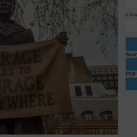
E-Pos
Sos
PDF 