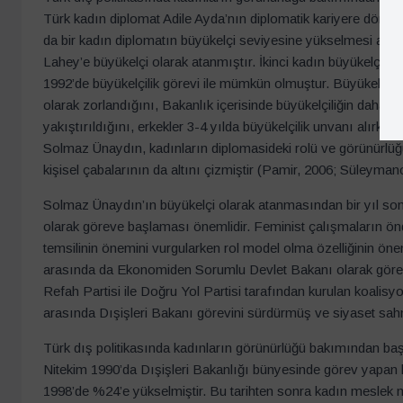
Türk kadın diplomat Adile Ayda’nın diplomatik kariyere dön
da bir kadın diplomatın büyükelçi seviyesine yükselmesi anca
Lahey’e büyükelçi olarak atanmıştır. İkinci kadın büyükelçin
1992’de büyükelçilik görevi ile mümkün olmuştur. Büyükelçi
olarak zorlandığını, Bakanlık içerisinde büyükelçiliğin daha
yakıştırıldığını, erkekler 3-4 yılda büyükelçilik unvanı alırken 
Solmaz Ünaydın, kadınların diplomasideki rolü ve görünürlü
kişisel çabalarının da altını çizmiştir (Pamir, 2006; Süleyma
Solmaz Ünaydın’ın büyükelçi olarak atanmasından bir yıl sonra
olarak göreve başlaması önemlidir. Feminist çalışmaların önde
temsilinin önemini vurgularken rol model olma özelliğinin öne
arasında da Ekonomiden Sorumlu Devlet Bakanı olarak görev
Refah Partisi ile Doğru Yol Partisi tarafından kurulan koali
arasında Dışişleri Bakanı görevini sürdürmüş ve siyaset sahn
Türk dış politikasında kadınların görünürlüğü bakımından başk
Nitekim 1990’da Dışişleri Bakanlığı bünyesinde görev yapan
1998’de %24’e yükselmiştir. Bu tarihten sonra kadın meslek m