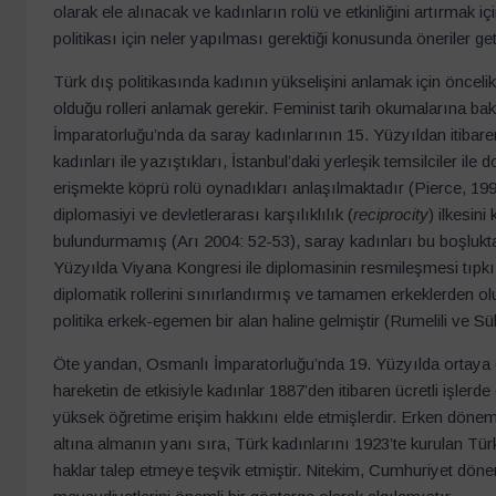
olarak ele alınacak ve kadınların rolü ve etkinliğini artırmak i
politikası için neler yapılması gerektiği konusunda öneriler geti
Türk dış politikasında kadının yükselişini anlamak için öncel
olduğu rolleri anlamak gerekir. Feminist tarih okumalarına bak
İmparatorluğu’nda da saray kadınlarının 15. Yüzyıldan itibaren
kadınları ile yazıştıkları, İstanbul’daki yerleşik temsilciler i
erişmekte köprü rolü oynadıkları anlaşılmaktadır (Pierce, 19
diplomasiyi ve devletlerarası karşılıklılık (
reciprocity
) ilkesin
bulundurmamış (Arı 2004: 52-53), saray kadınları bu boşlukta
Yüzyılda Viyana Kongresi ile diplomasinin resmileşmesi tıpkı
diplomatik rollerini sınırlandırmış ve tamamen erkeklerden o
politika erkek-egemen bir alan haline gelmiştir (Rumelili ve
Öte yandan, Osmanlı İmparatorluğu’nda 19. Yüzyılda ortaya
hareketin de etkisiyle kadınlar 1887’den itibaren ücretli işle
yüksek öğretime erişim hakkını elde etmişlerdir. Erken döne
altına almanın yanı sıra, Türk kadınlarını 1923’te kurulan Tü
haklar talep etmeye teşvik etmiştir. Nitekim, Cumhuriyet dö