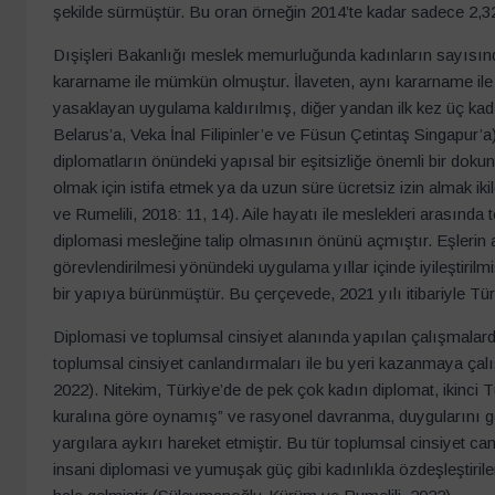
şekilde sürmüştür. Bu oran örneğin 2014’te kadar sadece 2,3
Dışişleri Bakanlığı meslek memurluğunda kadınların sayısında
kararname ile mümkün olmuştur. İlaveten, aynı kararname ile b
yasaklayan uygulama kaldırılmış, diğer yandan ilk kez üç kad
Belarus’a, Veka İnal Filipinler’e ve Füsun Çetintaş Singapur’
diplomatların önündeki yapısal bir eşitsizliğe önemli bir dokun
olmak için istifa etmek ya da uzun süre ücretsiz izin almak 
ve Rumelili, 2018: 11, 14). Aile hayatı ile meslekleri arası
diplomasi mesleğine talip olmasının önünü açmıştır. Eşlerin ay
görevlendirilmesi yönündeki uygulama yıllar içinde iyileştirilm
bir yapıya bürünmüştür. Bu çerçevede, 2021 yılı itibariyle Tü
Diplomasi ve toplumsal cinsiyet alanında yapılan çalışmalard
toplumsal cinsiyet canlandırmaları ile bu yeri kazanmaya çalı
2022). Nitekim, Türkiye’de de pek çok kadın diplomat, ikinci
kuralına göre oynamış” ve rasyonel davranma, duygularını göste
yargılara aykırı hareket etmiştir. Bu tür toplumsal cinsiyet 
insani diplomasi ve yumuşak güç gibi kadınlıkla özdeşleştiril