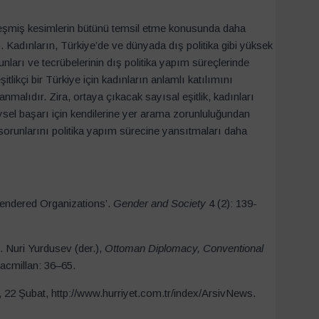
alleşmiş kesimlerin bütünü temsil etme konusunda daha
. Kadınların, Türkiye’de ve dünyada dış politika gibi yüksek
nları ve tecrübelerinin dış politika yapım süreçlerinde
tlikçi bir Türkiye için kadınların anlamlı katılımını
anmalıdır. Zira, ortaya çıkacak sayısal eşitlik, kadınları
ysel başarı için kendilerine yer arama zorunluluğundan
n sorunlarını politika yapım sürecine yansıtmaları daha
Gendered Organizations’.
Gender and Society
4 (2): 139-
. Nuri Yurdusev (der.),
Ottoman Diplomacy, Conventional
cmillan: 36–65.
t, 22 Şubat, http://www.hurriyet.com.tr/index/ArsivNews.