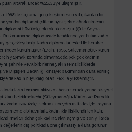
2 puan artarak ancak %26,32’ye ulaşmıştır.
 1998’de sıçrama gerçekleştirmesi o yıl çıkarılan bir
ir yandan diplomat çiftlerin aynı şehre gönderilmesini
ın diplomat büyükelçi olarak atanmıştır (Şule Soysal
a). Bu kararname, diplomaside kendilerine yer bulan kadın
uş gerçekleştirmiş, kadın diplomatlar eşleri ile beraber
ikileminden kurtulmuştur (Ergin, 1998; Süleymanoğlu-Kürüm
nda tercih yapmak zorunda olmamak da pek çok kadının
nı şehirde veya birbirlerine yakın temsilciliklerde
iş ve Dışişleri Bakanlığı cinsiyet bakımından daha eşitlikçi
rkiye’de kadın büyükelçi oranı %25’e yükselmiştir.
a kadınların feminist aktivizmi benimsemek yerine bireysel
ştıkları belirtilmektedir (Süleymanoğlu-Kürüm ve Rumelili,
 Türk kadın Büyükelçi Solmaz Ünaydın’ın ifadesiyle, “oyunu
rmeme gibi tavırlarla kadınlıkla ilişkilendirilen kalıp
canlandırmaları daha çok kadına alan açmış ve son yıllarda
en değerlerin dış politikada öne çıkmasıyla daha görünür