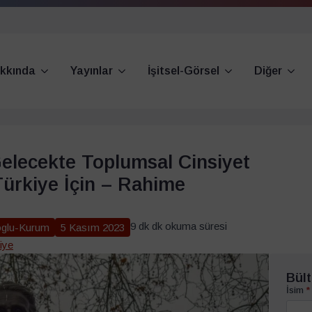
kkında
Yayınlar
İşitsel-Görsel
Diğer
Gelecekte Toplumsal Cinsiyet
Türkiye İçin – Rahime
9 dk dk okuma süresi
glu-Kurum
5 Kasım 2023
iye
Bült
İsim
*