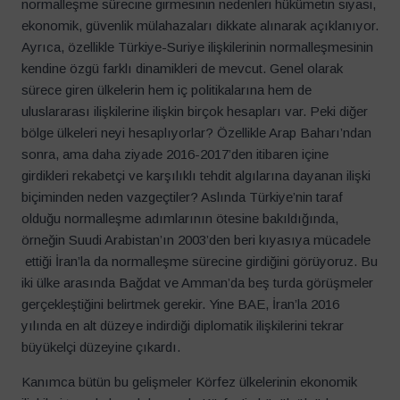
normalleşme sürecine girmesinin nedenleri hükümetin siyasi,
ekonomik, güvenlik mülahazaları dikkate alınarak açıklanıyor.
Ayrıca, özellikle Türkiye-Suriye ilişkilerinin normalleşmesinin
kendine özgü farklı dinamikleri de mevcut. Genel olarak
sürece giren ülkelerin hem iç politikalarına hem de
uluslararası ilişkilerine ilişkin birçok hesapları var. Peki diğer
bölge ülkeleri neyi hesaplıyorlar? Özellikle Arap Baharı’ndan
sonra, ama daha ziyade 2016-2017’den itibaren içine
girdikleri rekabetçi ve karşılıklı tehdit algılarına dayanan ilişki
biçiminden neden vazgeçtiler? Aslında Türkiye’nin taraf
olduğu normalleşme adımlarının ötesine bakıldığında,
örneğin Suudi Arabistan’ın 2003’den beri kıyasıya mücadele
ettiği İran’la da normalleşme sürecine girdiğini görüyoruz. Bu
iki ülke arasında Bağdat ve Amman’da beş turda görüşmeler
gerçekleştiğini belirtmek gerekir. Yine BAE, İran’la 2016
yılında en alt düzeye indirdiği diplomatik ilişkilerini tekrar
büyükelçi düzeyine çıkardı.
Kanımca bütün bu gelişmeler Körfez ülkelerinin ekonomik