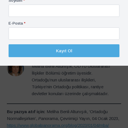
Soyisim
*
düzen önerisinin rıza üretip üretemeyeceği önümüzdeki
dönemin önemli konularından biri olacak gibi görülüyor. Bu
çerçevede Türkiye’nin bölge ile ilişkilerinin nasıl bir zemine
E-Posta
*
oturacağı da önemli olacak.
Prof. Dr. Meliha Benli Altunışık,
Kayıt Ol
Orta Doğu Teknik Üniversitesi
Meliha Benli Altunışık, ODTÜ Uluslararası
İlişkiler Bölümü öğretim üyesidir.
Ortadoğu’nun uluslararası ilişkileri,
Türkiye’nin Ortadoğu politikası, rantiye
devletler konuları üzerinde çalışmaktadır.
Bu yazıya atıf için:
Meliha Benli Altunışık, ‘Ortadoğu
Normalleşirken’,
Panorama
, Çevrimiçi Yayın, 04 Ocak 2023,
https://www.globalpanorama.org/blog/2023/01/04/mba/