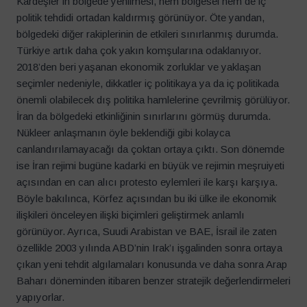
Kardeşler’in bölgede yenilmesi, hem bölgesel hem de iç
politik tehdidi ortadan kaldırmış görünüyor. Öte yandan,
bölgedeki diğer rakiplerinin de etkileri sınırlanmış durumda.
Türkiye artık daha çok yakın komşularına odaklanıyor.
2018’den beri yaşanan ekonomik zorluklar ve yaklaşan
seçimler nedeniyle, dikkatler iç politikaya ya da iç politikada
önemli olabilecek dış politika hamlelerine çevrilmiş görülüyor.
İran da bölgedeki etkinliğinin sınırlarını görmüş durumda.
Nükleer anlaşmanın öyle beklendiği gibi kolayca
canlandırılamayacağı da çoktan ortaya çıktı. Son dönemde
ise İran rejimi bugüne kadarki en büyük ve rejimin meşruiyeti
açısından en can alıcı protesto eylemleri ile karşı karşıya.
Böyle bakılınca, Körfez açısından bu iki ülke ile ekonomik
ilişkileri önceleyen ilişki biçimleri geliştirmek anlamlı
görünüyor. Ayrıca, Suudi Arabistan ve BAE, İsrail ile zaten
özellikle 2003 yılında ABD’nin Irak’ı işgalinden sonra ortaya
çıkan yeni tehdit algılamaları konusunda ve daha sonra Arap
Baharı döneminden itibaren benzer stratejik değerlendirmeleri
yapıyorlar.