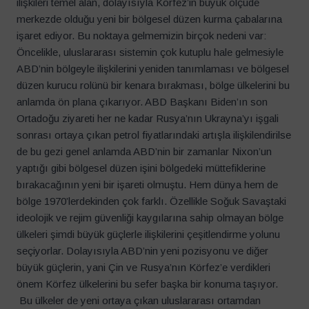
ilişkileri temel alan, dolayısıyla Körfez’in büyük ölçüde
merkezde olduğu yeni bir bölgesel düzen kurma çabalarına
işaret ediyor. Bu noktaya gelmemizin birçok nedeni var:
Öncelikle, uluslararası sistemin çok kutuplu hale gelmesiyle
ABD’nin bölgeyle ilişkilerini yeniden tanımlaması ve bölgesel
düzen kurucu rolünü bir kenara bırakması, bölge ülkelerini bu
anlamda ön plana çıkarıyor. ABD Başkanı Biden’ın son
Ortadoğu ziyareti her ne kadar Rusya’nın Ukrayna’yı işgali
sonrası ortaya çıkan petrol fiyatlarındaki artışla ilişkilendirilse
de bu gezi genel anlamda ABD’nin bir zamanlar Nixon’un
yaptığı gibi bölgesel düzen işini bölgedeki müttefiklerine
bırakacağının yeni bir işareti olmuştu. Hem dünya hem de
bölge 1970’lerdekinden çok farklı. Özellikle Soğuk Savaştaki
ideolojik ve rejim güvenliği kaygılarına sahip olmayan bölge
ülkeleri şimdi büyük güçlerle ilişkilerini çeşitlendirme yolunu
seçiyorlar. Dolayısıyla ABD’nin yeni pozisyonu ve diğer
büyük güçlerin, yani Çin ve Rusya’nın Körfez’e verdikleri
önem Körfez ülkelerini bu sefer başka bir konuma taşıyor.
Bu ülkeler de yeni ortaya çıkan uluslararası ortamdan