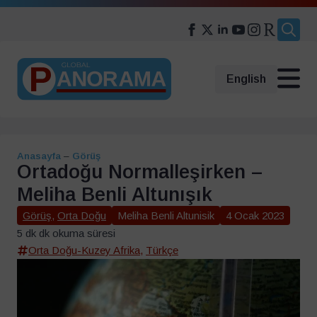
Search
for:
English
Anasayfa
–
Görüş
Ortadoğu Normalleşirken –
Meliha Benli Altunışık
Görüş
,
Orta Doğu
Meliha Benli Altunisik
4 Ocak 2023
5 dk dk okuma süresi
Orta Doğu-Kuzey Afrika
,
Türkçe