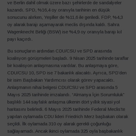
ve Berlin dahil olmak üzere bazı şehirlerde de sandalyeler
kazandı. SPD, %16,4 oy oranıyla tarihinin en düşük
sonucunu alırken, Yeşiller de %11,6 ile geriledi. FDP, %4,3
oy alarak barajı aşamayarak meclis dışında kaldı. Sahra
Wagenknecht Birliği (BSW) ise %4,9 oy oranıyla barajı kıl
payı kaçırdı.
Bu sonuçların ardından CDU/CSU ve SPD arasında
koalisyon görüşmeleri başladı. 9 Nisan 2025 tarihinde taraflar
bir koalisyon anlaşmasına vardılar. Bu anlaşmaya göre,
CDU/CSU 10, SPD ise 7 bakanlık alacaktı. Ayrıca, SPD’den
bir isim Başbakan Yardımcısı olarak görev yapacaktı.
Anlaşmanın nihai belgesi CDU/CSU ve SPD arasında 5
Mayıs 2025 tarihinde imzalandı. “Almanya İçin Sorumluluk”
başlıklı 144 sayfalık anlaşma ülkenin dört yıllık siyasi yol
haritasını belirledi. 6 Mayıs 2025 tarihinde Federal Meclis’te
yapılan oylamada CDU lideri Friedrich Merz başbakan olarak
seçildi. İlk oylamada 310 oy alarak gerekli çoğunluğu
sağlayamadı. Ancak ikinci oylamada 325 oyla başbakanlık