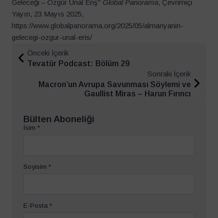
Geleceği – Özgür Ünal Eriş"
Global Panorama
, Çevrimiçi
Yayın, 23 Mayıs 2025,
https://www.globalpanorama.org/2025/05/almanyanin-
gelecegi-ozgur-unal-eris/
Önceki İçerik
Tevatür Podcast: Bölüm 29
Sonraki İçerik
Macron’un Avrupa Savunması Söylemi ve
Gaullist Miras – Harun Fırıncı
Bülten Aboneliği
İsim
*
Soyisim
*
E-Posta
*