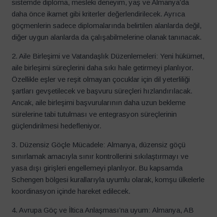
sistemde diploma, mesleki deneyim, yaş ve Almanya’da
daha önce ikamet gibi kriterler değerlendirilecek. Ayrıca
göçmenlerin sadece diplomalarında belirtilen alanlarda değil,
diğer uygun alanlarda da çalışabilmelerine olanak tanınacak.
2. Aile Birleşimi ve Vatandaşlık Düzenlemeleri:
Yeni hükümet,
aile birleşimi süreçlerini daha sıkı hale getirmeyi planlıyor.
Özellikle eşler ve reşit olmayan çocuklar için dil yeterliliği
şartları gevşetilecek ve başvuru süreçleri hızlandırılacak.
Ancak, aile birleşimi başvurularının daha uzun bekleme
sürelerine tabi tutulması ve entegrasyon süreçlerinin
güçlendirilmesi hedefleniyor.
3. Düzensiz Göçle Mücadele:
Almanya, düzensiz göçü
sınırlamak amacıyla sınır kontrollerini sıkılaştırmayı ve
yasa dışı girişleri engellemeyi planlıyor. Bu kapsamda
Schengen bölgesi kurallarıyla uyumlu olarak, komşu ülkelerle
koordinasyon içinde hareket edilecek.
4. Avrupa Göç ve İltica Anlaşması’na uyum:
Almanya, AB