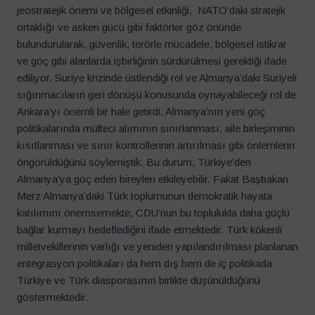
jeostratejik önemi ve bölgesel etkinliği, NATO’daki stratejik
Soyisim
*
ortaklığı ve askeri gücü gibi faktörler göz önünde
bulundurularak, güvenlik, terörle mücadele, bölgesel istikrar
ve göç gibi alanlarda işbirliğinin sürdürülmesi gerektiği ifade
E-Posta
*
ediliyor. Suriye krizinde üstlendiği rol ve Almanya’daki Suriyeli
sığınmacıların geri dönüşü konusunda oynayabileceği rol de
Ankara’yı önemli bir hale getirdi. Almanya’nın yeni göç
politikalarında mülteci alımının sınırlanması, aile birleşiminin
Kayıt Ol
kısıtlanması ve sınır kontrollerinin artırılması gibi önlemlerin
öngörüldüğünü söylemiştik. Bu durum, Türkiye’den
Almanya’ya göç eden bireyleri etkileyebilir. Fakat Başbakan
Merz Almanya’daki Türk toplumunun demokratik hayata
katılımını önemsemekte, CDU’nun bu toplulukla daha güçlü
bağlar kurmayı hedeflediğini ifade etmektedir. Türk kökenli
milletvekillerinin varlığı ve yeniden yapılandırılması planlanan
entegrasyon politikaları da hem dış hem de iç politikada
Türkiye ve Türk diasporasının birlikte düşünüldüğünü
göstermektedir.