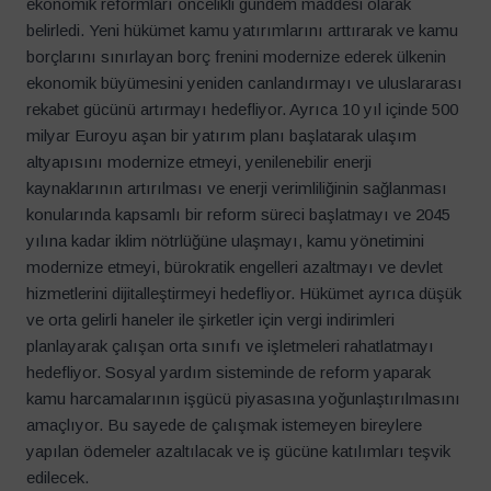
ekonomik reformları öncelikli gündem maddesi olarak
belirledi. Yeni hükümet kamu yatırımlarını arttırarak ve kamu
borçlarını sınırlayan borç frenini modernize ederek ülkenin
ekonomik büyümesini yeniden canlandırmayı ve uluslararası
rekabet gücünü artırmayı hedefliyor. Ayrıca 10 yıl içinde 500
milyar Euroyu aşan bir yatırım planı başlatarak ulaşım
altyapısını modernize etmeyi, yenilenebilir enerji
kaynaklarının artırılması ve enerji verimliliğinin sağlanması
konularında kapsamlı bir reform süreci başlatmayı ve 2045
yılına kadar iklim nötrlüğüne ulaşmayı, kamu yönetimini
modernize etmeyi, bürokratik engelleri azaltmayı ve devlet
hizmetlerini dijitalleştirmeyi hedefliyor. Hükümet ayrıca düşük
ve orta gelirli haneler ile şirketler için vergi indirimleri
planlayarak çalışan orta sınıfı ve işletmeleri rahatlatmayı
hedefliyor. Sosyal yardım sisteminde de reform yaparak
kamu harcamalarının işgücü piyasasına yoğunlaştırılmasını
amaçlıyor. Bu sayede de çalışmak istemeyen bireylere
yapılan ödemeler azaltılacak ve iş gücüne katılımları teşvik
edilecek.