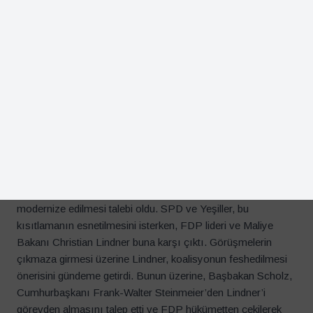
2021 yılında kurulan Sosyal Demokrat Partili (SPD) Olaf
Scholz liderliğindeki SPD, liberal görüşlü Özgür Demokratik
Parti (FDP) ve Yeşillerden oluşan koalisyon hükümetinin
içinde uzun süredir derin görüş ayrılıkları ve siyasi krizler
vardı. Fakat koalisyonun dağılmasının ana nedeni, “borç
freni” olarak da bilinen anayasal borçlanma kısıtlamasının
modernize edilmesi talebi oldu. SPD ve Yeşiller, bu
kısıtlamanın esnetilmesini isterken, FDP lideri ve Maliye
Bakanı Christian Lindner buna karşı çıktı. Görüşmelerin
çıkmaza girmesi üzerine Lindner, koalisyonun feshedilmesi
önerisini gündeme getirdi. Bunun üzerine, Başbakan Scholz,
Cumhurbaşkanı Frank-Walter Steinmeier’den Lindner’i
görevden almasını talep etti ve FDP hükümetten çekilerek