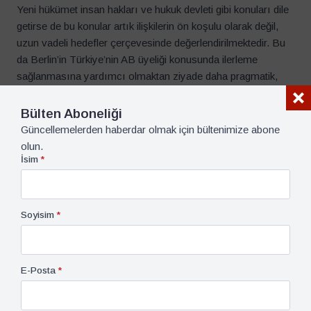
Yeni hükümet insan hakları ve hukuk devleti gibi konuları dile
getirse de bu konular artık ilişkilerin ön koşulu olarak değil,
uzun vadeli hedefler çerçevesinde değerlendirilmektedir. Bu
da Berlin’in Türkiye’nin AB üyeliği konusunda ilerleme
sağlanmasına yardımcı olmaktan ziyade daha pragmatik,
rasyonel, jeopolitik temelli ve çıkar odaklı bir çizgi izlediğini
göstermektedir. Merz’in açıklamaları da bu doğrultuda. Merz,
Türkiye’nin Avrupa’nın güvenlik mimarisi için vazgeçilmez bir
aktör olduğunu vurgulamakta özellikle Rusya-Ukrayna
Savaşı, Orta Doğu’daki istikrarsızlık ve Suriye’nin yeniden
inşası bağlamında Ankara ile stratejik diyaloğun
zorunluluğuna dikkati çekmektedir.
Sonuç olarak
,
Almanya, 2025 itibarıyla yalnızca yeni bir
hükümet değil aynı zamanda çok katmanlı krizlerle şekillenen
bir geçiş dönemine girmiştir. CDU başkanı Friedrich Merz
liderliğindeki koalisyon merkez siyasetin çözülmesi,
ekonomik zayıflık ve artan toplumsal kutuplaşma gibi
zorluklarla karşı karşıya görünüyor. AfD’nin yükselişi bu