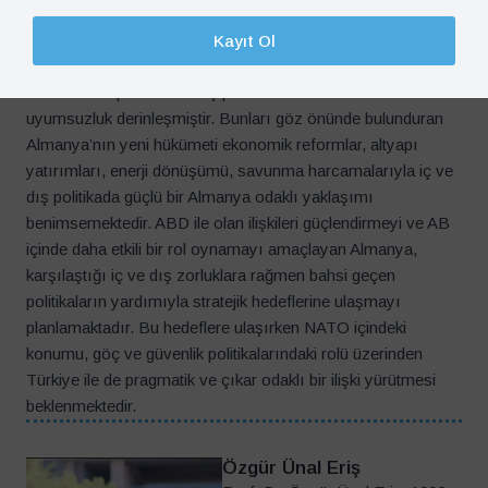
krizin en görünür yansıması. Dış politikada da benzer bir
gerilim yaşanmakta. Trump’ın yeniden ABD Başkanı
olmasıyla transatlantik ilişkiler belirsizleşmiş, Berlin’in
ekonomik kapasitesi ile dış politika hedefleri arasındaki
uyumsuzluk derinleşmiştir. Bunları göz önünde bulunduran
Almanya’nın yeni hükümeti ekonomik reformlar, altyapı
yatırımları, enerji dönüşümü, savunma harcamalarıyla iç ve
dış politikada güçlü bir Almanya odaklı yaklaşımı
benimsemektedir. ABD ile olan ilişkileri güçlendirmeyi ve AB
içinde daha etkili bir rol oynamayı amaçlayan Almanya,
karşılaştığı iç ve dış zorluklara rağmen bahsi geçen
politikaların yardımıyla stratejik hedeflerine ulaşmayı
planlamaktadır. Bu hedeflere ulaşırken NATO içindeki
konumu, göç ve güvenlik politikalarındaki rolü üzerinden
Türkiye ile de pragmatik ve çıkar odaklı bir ilişki yürütmesi
beklenmektedir.
Özgür Ünal Eriş