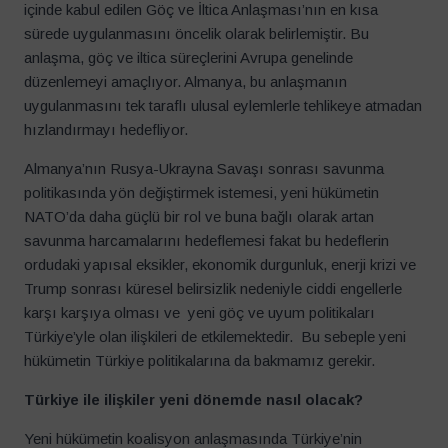
içinde kabul edilen Göç ve İltica Anlaşması’nın en kısa
sürede uygulanmasını öncelik olarak belirlemiştir. Bu
anlaşma, göç ve iltica süreçlerini Avrupa genelinde
düzenlemeyi amaçlıyor. Almanya, bu anlaşmanın
uygulanmasını tek taraflı ulusal eylemlerle tehlikeye atmadan
hızlandırmayı hedefliyor.
Almanya’nın Rusya-Ukrayna Savaşı sonrası savunma
politikasında yön değiştirmek istemesi, yeni hükümetin
NATO’da daha güçlü bir rol ve buna bağlı olarak artan
savunma harcamalarını hedeflemesi fakat bu hedeflerin
ordudaki yapısal eksikler, ekonomik durgunluk, enerji krizi ve
Trump sonrası küresel belirsizlik nedeniyle ciddi engellerle
karşı karşıya olması ve yeni göç ve uyum politikaları
Bülten Aboneliği
Türkiye’yle olan ilişkileri de etkilemektedir. Bu sebeple yeni
Güncellemelerden haberdar olmak için bültenimize abone
hükümetin Türkiye politikalarına da bakmamız gerekir.
olun.
İsim
*
Türkiye ile ilişkiler yeni d
ö
nemde nasıl olacak?
Yeni hükümetin koalisyon anlaşmasında Türkiye’nin